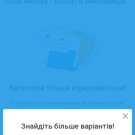
Слов'янську - послуги виконавців
Категорія тільки відкривається!
У цій категорії ще немає виконавців. Ви можете стати
першим, хто отримає замовлення саме тут — просто
створіть свій профіль та додайте послуги.
Знайдіть більше варіантів!