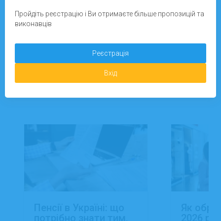
Зареєструватися
Пройдіть реєстрацію і Ви отримаєте більше пропозицій та
виконавців
Додати завдання
Реєстрація
Вхід
Новини
Пенсії в Україні: що
Як обра
потрібно знати тим,
2026 роц