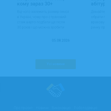
кому зараз 30+
абітуріє
Від чого залежить розмір пенсії
Дізнайтеся,
в Україні, чому про страховий
обрати проф
стаж варто подбати ще після
враховуючи 
30 років і що можна зробити
ринку праці,
вже сьогодні для фінансової
перспектив
впевненості в майбутньому.
працевлашт
05.08.2026
Усі новини
Про проєкт
Новини
Виконавцю
Роботодавцю