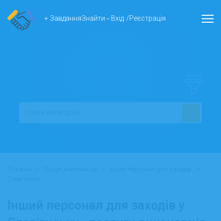
+ Завдання
Знайти
Вхід
/
Реєстрація
ФІЛЬТР
>
>
>
Головна
Пошук виконавців
Інший персонал для заходів
Слов’янськ
Інший персонал для заходів у