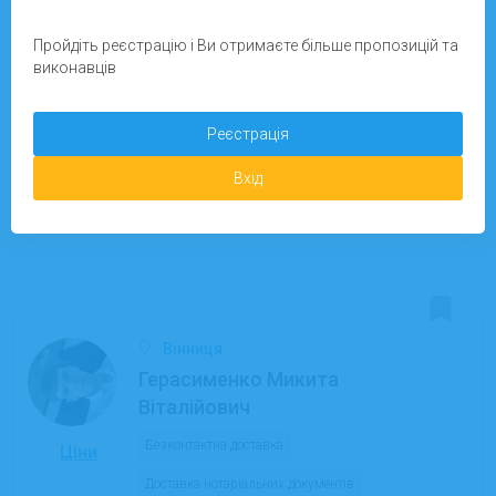
Пройдіть реєстрацію і Ви отримаєте більше пропозицій та
виконавців
Реєстрація
Детальніше
Вхід
Запропонувати завдання
04.11.2025
На сайті з:
Вінниця
Герасименко Микита
Віталійович
Безконтактна доставка
Ціни
Доставка нотаріальних документів