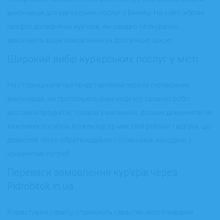
виконавців для кур'єрських послуг у Вінниці. На сайті зібрані
профілі досвідчених кур'єрів, які швидко та акуратно
виконають ваше замовлення за доступною ціною.
Широкий вибір кур'єрських послуг у місті
На сторінці категорії представлений перелік перевірених
виконавців, які пропонують різні види кур'єрських робіт:
доставка продуктів, товарів з магазинів, ділових документів чи
важливих посилок. Кожен кур'єр має свій рейтинг і відгуки, що
дозволяє легко обрати надійного помічника, виходячи з
конкретних потреб.
Переваги замовлення кур'єрів через
Pidrobitok.in.ua
Користувачі сервісу отримують гарантію якості завдяки