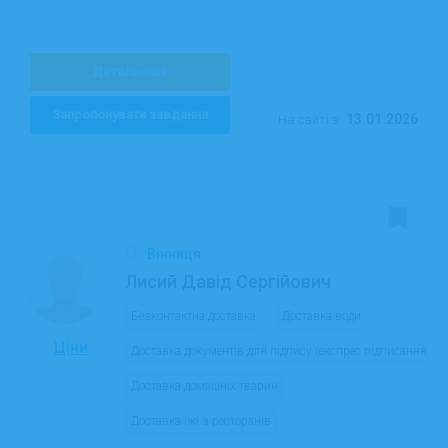
Детальніше
Запропонувати завдання
13.01.2026
На сайті з:
Вінниця
Лисий Давід Сергійович
Безконтактна доставка
Доставка води
Ціни
Доставка документів для підпису (експрес підписання)
Доставка домашніх тварин
Доставка їжі з ресторанів
...