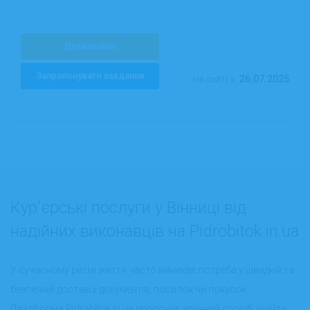
Детальніше
Запропонувати завдання
26.07.2025
На сайті з:
Кур'єрські послуги у Вінниці від
надійних виконавців на Pidrobitok.in.ua
У сучасному ритмі життя часто виникає потреба у швидкій та
безпечній доставці документів, посилок чи покупок.
Платформа Pidrobitok.in.ua пропонує зручний спосіб знайти