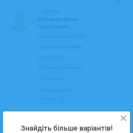
Вінниця
Кисельов Артем
Георгійович
Доставка для бізнесу (B2B)
Доставка домашніх тварин
Доставка з OLX
Доставка їжі з ресторанів
Доставка квітів
...
Виконано робіт:
0
Рейтинг:
0%
Знайдіть більше варіантів!