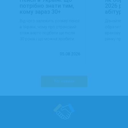
потрібно знати тим,
2026 роц
кому зараз 30+
абітуріє
Від чого залежить розмір пенсії
Дізнайтеся,
в Україні, чому про страховий
обрати проф
стаж варто подбати ще після
враховуючи 
30 років і що можна зробити
ринку праці,
вже сьогодні для фінансової
перспектив
впевненості в майбутньому.
працевлашт
05.08.2026
Усі новини