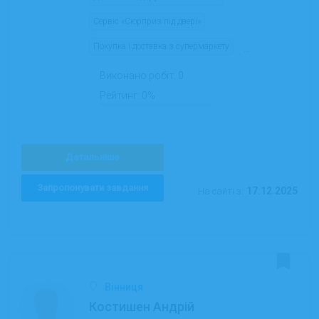
Сервіс «Сюрприз під двері»
Покупка і доставка з супермаркету
...
Виконано робіт:
0
Рейтинг:
0%
Детальніше
Запропонувати завдання
17.12.2025
На сайті з:
Вінниця
Костишен Андрій