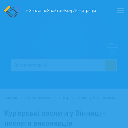
+ Завдання
Знайти
Вхід
/
Реєстрація
ФІЛЬТР
>
>
>
Головна
Пошук виконавців
Кур'єрські послуги
Вінниця
Кур'єрські послуги у Вінниці -
послуги виконавців