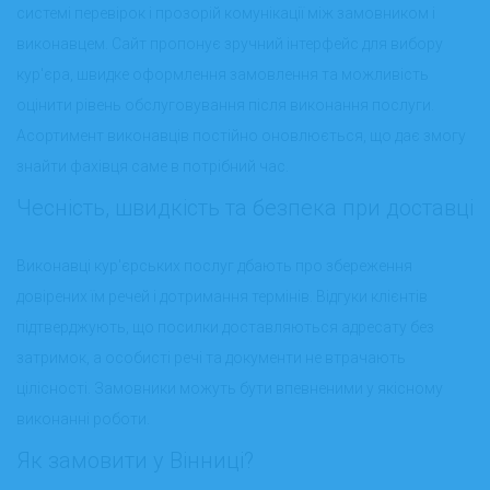
системі перевірок і прозорій комунікації між замовником і
виконавцем. Сайт пропонує зручний інтерфейс для вибору
кур'єра, швидке оформлення замовлення та можливість
оцінити рівень обслуговування після виконання послуги.
Асортимент виконавців постійно оновлюється, що дає змогу
знайти фахівця саме в потрібний час.
Чесність, швидкість та безпека при доставці
Виконавці кур'єрських послуг дбають про збереження
довірених їм речей і дотримання термінів. Відгуки клієнтів
підтверджують, що посилки доставляються адресату без
затримок, а особисті речі та документи не втрачають
цілісності. Замовники можуть бути впевненими у якісному
виконанні роботи.
Як замовити у Вінниці?