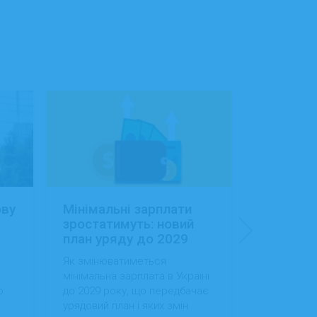
ову
Мінімальні зарплати
Заробітн
зростатимуть: новий
Україні:
план уряду до 2029
сфера об
року
будівниц
Як змінюватиметься
Як змінила
доходам
мінімальна зарплата в Україні
в Україні, 
о
до 2029 року, що передбачає
випередила
урядовий план і яких змін
за рівнем д