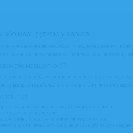
м або маршруткою у Харкові
е перевірених виконавців, які швидко та надійно відправлять ва
рати помічника і для стандартної, і для термінової доставки у різ
їздом або маршруткою”?
ся передачею речей, документів чи посилок з Харкова за допом
ляє найшвидше та найбільш економно вирішити питання з відпр
itok.in.ua
брати і відправити вашу посилку у найкоротші терміни.
е тоді, коли це зручно вам.
ірені фахівці з реальними відгуками та рейтингами.
озволяє знайти ідеального виконавця саме для вашого завданн