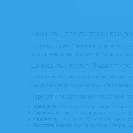
Виконавці для доставки поїздо
На сторінці сервісу Pidrobitok.in.ua ви знайдет
Завдяки великій базі спеціалістів, тут можна підіб
Що входить у послугу “Надіслати по
Ця категорія об’єднує виконавців, які займають
маршрутних таксі. Часто саме цей спосіб дозво
Переваги пошуку виконавця на Pidrob
Швидкість:
Оберіть виконавця, який готовий за
Гнучкість:
Можливість відправляти передачі сам
Надійність:
На сервісі публікуються лише перев
Простота пошуку:
Зручна система фільтрації д