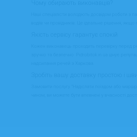
Чому обирають виконавців?
Наші спеціалісти володіють досвідом роботи з 
водіїв чи провідників. Це ідеальне рішення, якщ
Якість сервісу гарантує спокій
Кожен виконавець проходить перевірку перед реє
зручно та безпечно. Pidrobitok.in.ua цінує репут
надсилання речей з Харкова.
Зробіть вашу доставку простою і ш
Замовити послугу “Надіслати поїздом або маршр
чином, ви можете бути впевнені у вчасності дос