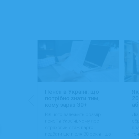
: 15+
Пенсії в Україні: що
Як
ансій
потрібно знати тим,
20
кому зараз 30+
аб
йти роботу
Від чого залежить розмір
Діз
 які сезонні
пенсії в Україні, чому про
обр
більший
страховий стаж варто
вра
вості
подбати ще після 30 років і що
тен