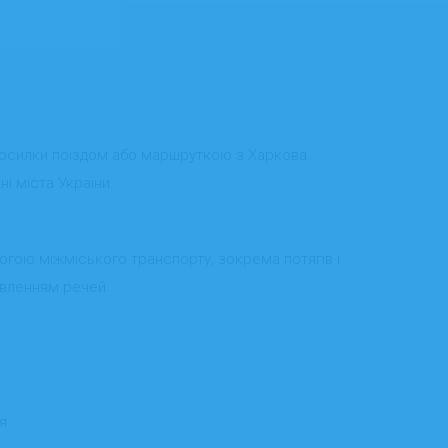
ші посилки поїздом або маршруткою з Харкова.
ні міста України.
огою міжміського транспорту, зокрема потягів і
авленням речей.
я.