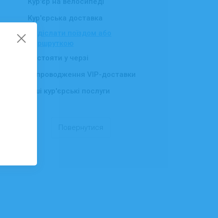
Кур'єр на велосипеді
Кур'єрська доставка
Надіслати поїздом або
маршруткою
Постояти у черзі
Супроводження VIP-доставки
Інші кур'єрські послуги
Повернутися