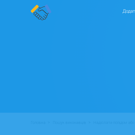
Додат
>
>
Головна
Пошук виконавців
Надіслати поїздом аб