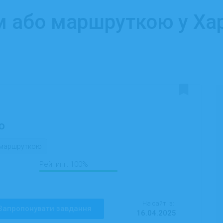
м або маршруткою у Хар
о
о маршруткою
Рейтинг:
100%
На сайті з:
Запропонувати завдання
16.04.2025