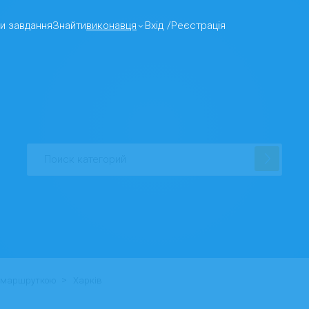
и завдання
Знайти
виконавця
Вхід
/
Реєстрація
>
о маршруткою
Харків