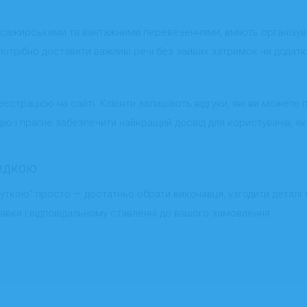
пасажирськими та вантажними перевезеннями, вміють організу
о потрібно доставити важливі речі без зайвих затримок чи додат
страцією на сайті. Клієнти залишають відгуки, які ви можете
ацію і прагне забезпечити найкращий досвід для користувачів, я
видкою
уткою” просто — достатньо обрати виконавця, узгодити деталі 
тавки і відповідальному ставленні до вашого замовлення.