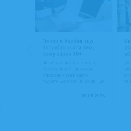
: 15+
Пенсії в Україні: що
Як
ансій
потрібно знати тим,
20
кому зараз 30+
аб
йти роботу
Від чого залежить розмір
Діз
 які сезонні
пенсії в Україні, чому про
обр
більший
страховий стаж варто
вра
вості
подбати ще після 30 років і що
тен
 студентам
можна зробити вже сьогодні
на
для фінансової впевненості в
пр
13.07.2026
05.08.2026
майбутньому.