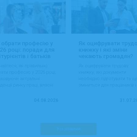
 обрати професію у
Як оцифрувати труд
26 році: поради для
книжку і які зміни
ітурієнтів і батьків
чекають громадян?
найтеся, як правильно
Як оцифрувати трудову
ати професію у 2026 році,
книжку, які документи
ховуючи актуальні
необхідно підготувати та щ
денції ринку праці, власні
зміниться для працівників і
вички та перспективи
роботодавців після перехо
ацевлаштування.
на електронний формат.
04.08.2026
31.07.2
Усі новини