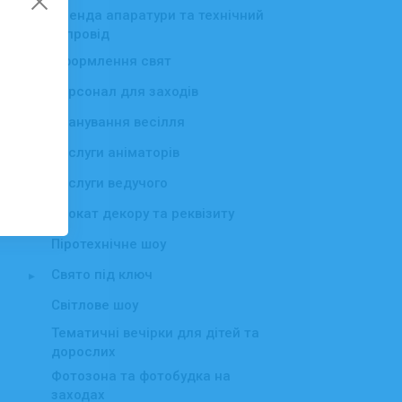
Оренда апаратури та технічний
супровід
Оформлення свят
▸
Персонал для заходів
▸
Планування весілля
Послуги аніматорів
▸
Послуги ведучого
▸
Прокат декору та реквізиту
Піротехнічне шоу
Свято під ключ
▸
Світлове шоу
Тематичні вечірки для дітей та
дорослих
Фотозона та фотобудка на
заходах