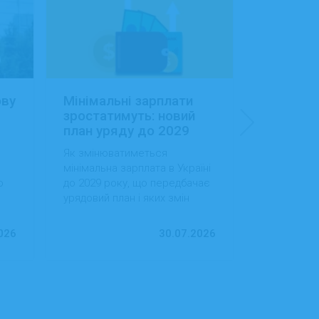
ову
Мінімальні зарплати
Заробітн
зростатимуть: новий
Україні:
план уряду до 2029
сфера об
року
будівниц
Як змінюватиметься
Як змінила
доходам
мінімальна зарплата в Україні
в Україні, 
о
до 2029 року, що передбачає
випередила
урядовий план і яких змін
за рівнем д
ду
варто очікувати працівникам
тенденції 
та роботодавцям.
ринок праці
026
30.07.2026