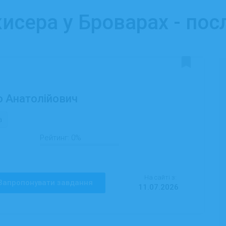
исера у Броварах - пос
 Анатолійович
а
Рейтинг:
0%
На сайті з:
Запропонувати завдання
11.07.2026