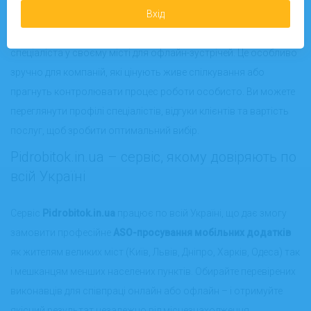
На
Pidrobitok.in.ua
доступна не лише віддалена (онлайн)
Вхід
співпраця з виконавцями, але й можливість знайти
спеціаліста у своєму місті для офлайн-зустрічей. Це особливо
зручно для компаній, які цінують живе спілкування або
прагнуть контролювати процес роботи особисто. Ви можете
переглянути профілі спеціалістів, відгуки клієнтів та вартість
послуг, щоб зробити оптимальний вибір.
Pidrobitok.in.ua – сервіс, якому довіряють по
всій Україні
Сервіс
Pidrobitok.in.ua
працює по всій Україні, що дає змогу
замовити професійне
ASO-просування мобільних додатків
як жителям великих міст (Київ, Львів, Дніпро, Харків, Одеса) так
і мешканцям менших населених пунктів. Обирайте перевірених
виконавців для співпраці онлайн або офлайн – і отримуйте
якісний результат незалежно від місцезнаходження.