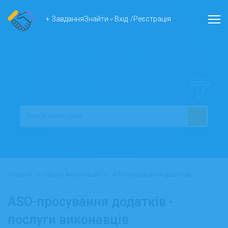
+ Завдання
Знайти
Вхід
/
Реєстрація
ФІЛЬТР
>
>
Головна
Пошук виконавців
ASO-просування додатків
ASO-просування додатків -
послуги виконавців