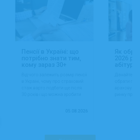
Пенсії в Україні: що
Як обра
потрібно знати тим,
2026 роц
кому зараз 30+
абітуріє
Від чого залежить розмір пенсії
Дізнайтеся,
в Україні, чому про страховий
обрати проф
стаж варто подбати ще після
враховуючи 
30 років і що можна зробити
ринку праці,
вже сьогодні для фінансової
перспектив
впевненості в майбутньому.
працевлашт
05.08.2026