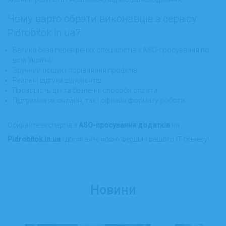
Чому варто обрати виконавців з сервісу
Pidrobitok.in.ua?
Велика база перевірених спеціалістів з ASO-просування по
всій Україні;
Зручний пошук і порівняння профілів;
Реальні відгуки від клієнтів;
Прозорість цін та безпечні способи оплати;
Підтримка як онлайн, так і офлайн формату роботи.
Обирайте експертів з
ASO-просування додатків
на
Pidrobitok.in.ua
і досягайте нових вершин вашого IT-бізнесу!
Новини