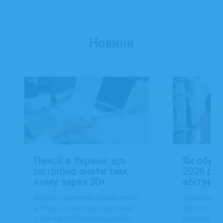
Новини
Пенсії в Україні: що
Як обра
потрібно знати тим,
2026 роц
кому зараз 30+
абітуріє
Від чого залежить розмір пенсії
Дізнайтеся,
в Україні, чому про страховий
обрати проф
стаж варто подбати ще після
враховуючи 