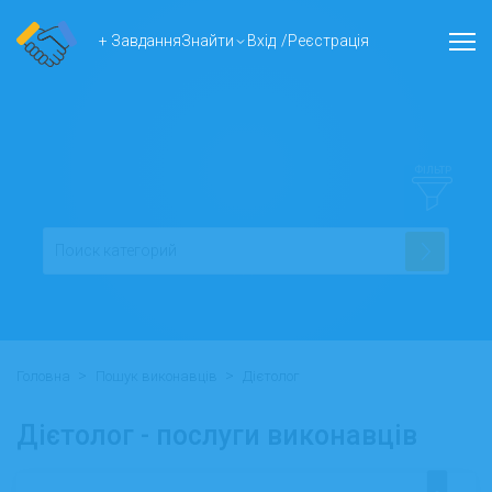
+ Завдання
Знайти
Вхід
/
Реєстрація
ФІЛЬТР
>
>
Головна
Пошук виконавців
Дієтолог
Дієтолог - послуги виконавців