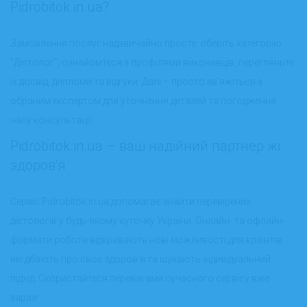
Pidrobitok.in.ua?
Замовлення послуг надзвичайно просте: оберіть категорію
"Дієтолог", ознайомтеся з профілями виконавців, перегляньте
їх досвід, дипломи та відгуки. Далі – просто зв’яжіться з
обраним експертом для уточнення деталей та погодження
часу консультації.
Pidrobitok.in.ua – ваш надійний партнер жі
здоровʼя
Сервіс Pidrobitok.in.ua допомагає знайти перевірених
дієтологів у будь-якому куточку України. Онлайн- та офлайн-
формати роботи відкривають нові можливості для клієнтів,
які дбають про своє здоров’я та шукають індивідуальний
підхід. Скористайтеся перевагами сучасного сервісу вже
зараз!