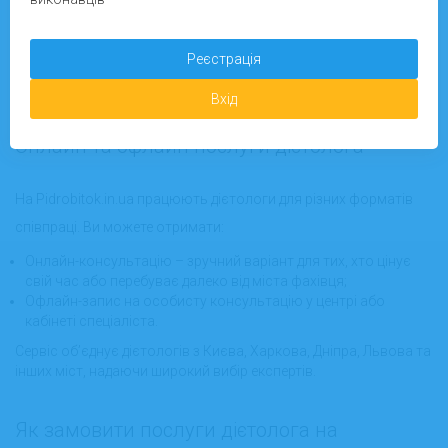
біографії, відгуки клієнтів, перелік послуг та ціни кожного
дієтолога. Наш сервіс забезпечує прозорий рейтинг
Реєстрація
виконавців, що допоможе вибрати найкращого фахівця для
Вхід
онлайн-консультації або особистої зустрічі у вашому місті.
Онлайн та офлайн послуги дієтолога
На Pidrobitok.in.ua працюють дієтологи для різних форматів
співпраці. Ви можете отримати:
Онлайн-консультацію – зручний варіант для тих, хто цінує
свій час або перебуває далеко від міста фахівця;
Офлайн-запис на особисту консультацію у центрі або
кабінеті спеціаліста.
Сервіс об’єднує дієтологів з Києва, Харкова, Дніпра, Львова та
інших міст, надаючи широкий вибір експертів.
Як замовити послуги дієтолога на