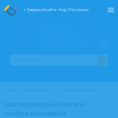
+ Завдання
Знайти
Вхід
/
Реєстрація
ФІЛЬТР
>
>
Головна
Пошук виконавців
Інші перукарські послуги
Інші перукарські послуги -
послуги виконавців