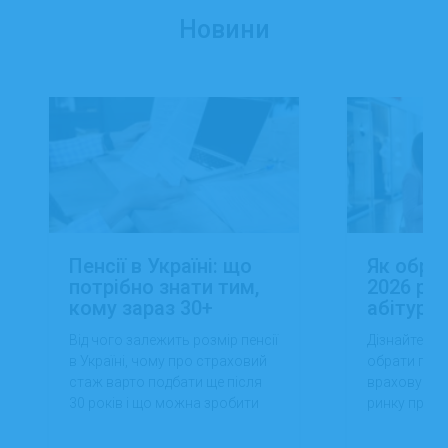
Новини
Пенсії в Україні: що
Як обра
потрібно знати тим,
2026 роц
кому зараз 30+
абітуріє
Від чого залежить розмір пенсії
Дізнайтеся,
в Україні, чому про страховий
обрати проф
стаж варто подбати ще після
враховуючи 
30 років і що можна зробити
ринку праці,
вже сьогодні для фінансової
перспектив
впевненості в майбутньому.
працевлашт