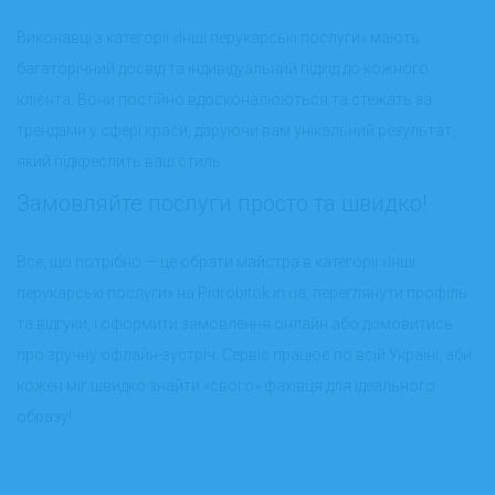
Виконавці з категорії «Інші перукарські послуги» мають
багаторічний досвід та індивідуальний підхід до кожного
клієнта. Вони постійно вдосконалюються та стежать за
трендами у сфері краси, даруючи вам унікальний результат,
який підкреслить ваш стиль.
Замовляйте послуги просто та швидко!
Все, що потрібно — це обрати майстра в категорії «Інші
перукарські послуги» на Pidrobitok.in.ua, переглянути профіль
та відгуки, і оформити замовлення онлайн або домовитись
про зручну офлайн-зустріч. Сервіс працює по всій Україні, аби
кожен міг швидко знайти «свого» фахівця для ідеального
образу!