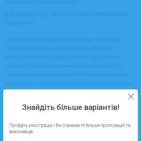
перукаря, цей розділ саме для вас!
Що входить до категорії «Інші перукарські
послуги»?
Під цією категорією представлені майстри, які виконують
послуги, що виходять за межі класичної стрижки чи
фарбування: креативні укладки, бріолінг, нарощування
волосся, плетіння афрокосичок, еко-зачіски, весільні та
святкові образи, відновлення волосся та інші ексклюзивні
процедури. Ви з легкістю знайдете майстра, який врахує ваші
побажання й стилістичні вподобання.
Переваги пошуку виконавців на
Знайдіть більше варіантів!
Pidrobitok.in.ua
Пройдіть реєстрацію і Ви отримаєте більше пропозицій та
Платформа Pidrobitok.in.ua — це зручний і швидкий спосіб
виконавців
підібрати фахівця, якому можна довірити свою зовнішність.