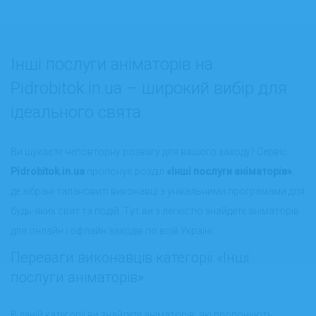
Інші послуги аніматорів на
Pidrobitok.in.ua – широкий вибір для
ідеального свята
Ви шукаєте неповторну розвагу для вашого заходу? Сервіс
Pidrobitok.in.ua
пропонує розділ
«Інші послуги аніматорів»
,
де зібрані талановиті виконавці з унікальними програмами для
будь-яких свят та подій. Тут ви з легкістю знайдете аніматорів
для онлайн і офлайн заходів по всій Україні.
Переваги виконавців категорії «Інші
послуги аніматорів»
В даній категорії ви знайдете аніматорів, які пропонують