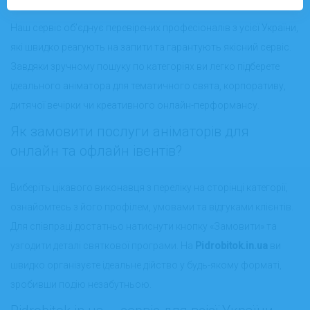
Наш сервіс об’єднує перевірених професіоналів з усієї України,
які швидко реагують на запити та гарантують якісний сервіс.
Завдяки зручному пошуку по категоріях ви легко підберете
ідеального аніматора для тематичного свята, корпоративу,
дитячої вечірки чи креативного онлайн-перформансу.
Як замовити послуги аніматорів для
онлайн та офлайн івентів?
Виберіть цікавого виконавця з переліку на сторінці категорії,
ознайомтесь з його профілем, умовами та відгуками клієнтів.
Для співпраці достатньо натиснути кнопку «Замовити» та
узгодити деталі святкової програми. На
Pidrobitok.in.ua
ви
швидко організуєте ідеальне дійство у будь-якому форматі,
зробивши подію незабутньою.