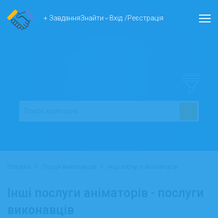
+ Завдання
Знайти
Вхід
/
Реєстрація
ФІЛЬТР
>
>
Головна
Пошук виконавців
Інші послуги аніматорів
Інші послуги аніматорів - послуги
виконавців