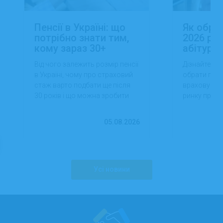
Пенсії в Україні: що
Як обра
потрібно знати тим,
2026 роц
кому зараз 30+
абітуріє
Від чого залежить розмір пенсії
Дізнайтеся,
в Україні, чому про страховий
обрати проф
стаж варто подбати ще після
враховуючи 
30 років і що можна зробити
ринку праці,
вже сьогодні для фінансової
перспектив
впевненості в майбутньому.
працевлашт
05.08.2026
Усі новини