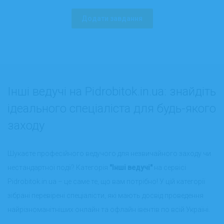
Додати завдання
Інші ведучі на Pidrobitok.in.ua: знайдіть
ідеального спеціаліста для будь-якого
заходу
Шукаєте професійного ведучого для незвичайного заходу чи
нестандартної події? Категорія
"Інші ведучі"
на сервісі
Pidrobitok.in.ua – це саме те, що вам потрібно! У цій категорії
зібрані перевірені спеціалісти, які мають досвід проведення
найрізноманітніших онлайн та офлайн івентів по всій Україні.