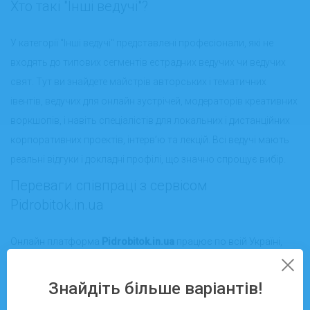
Хто такі "Інші ведучі"?
У категорії "Інші ведучі" представлені професіонали, які не
входять до типових сегментів естрадних ведучих чи ведучих
свят. Тут ви знайдете майстрів авторських і тематичних
івентів, ведучих для онлайн зустрічей, модераторів креативних
воркшопів, і навіть спеціалістів для локальних і дистанційних
корпоративних проектів, інтерв’ю та лекцій. Всі ведучі мають
реальні відгуки і докладні профілі, що значно спрощує вибір.
Переваги співпраці з сервісом
Pidrobitok.in.ua
Онлайн платформа
Pidrobitok.in.ua
працює по всій Україні,
надаючи змогу знайти ведучого як для дистанційної, так і
офлайн роботи у вашому місті. На сайті ви знайдете:
Знайдіть більше варіантів!
Каталоги перевірених ведучих для різноманітних подій;