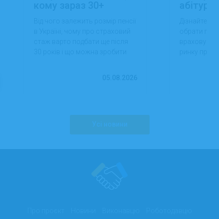
кому зараз 30+
абітуріє
Від чого залежить розмір пенсії
Дізнайтеся,
в Україні, чому про страховий
обрати проф
стаж варто подбати ще після
враховуючи 
30 років і що можна зробити
ринку праці,
вже сьогодні для фінансової
перспектив
впевненості в майбутньому.
працевлашт
05.08.2026
Усі новини
Про проєкт
Новини
Виконавцю
Роботодавцю