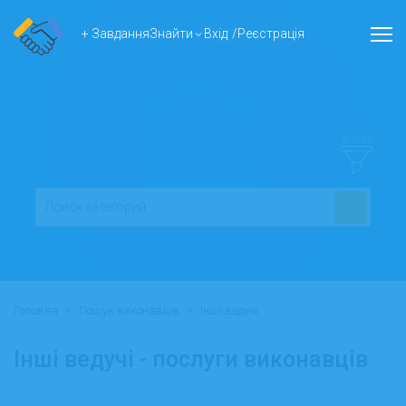
+ Завдання
Знайти
Вхід
/
Реєстрація
ФІЛЬТР
>
>
Головна
Пошук виконавців
Інші ведучі
Інші ведучі - послуги виконавців