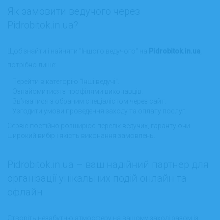
Як замовити ведучого через
Pidrobitok.in.ua?
Щоб знайти і найняти "Іншого ведучого" на
Pidrobitok.in.ua
,
потрібно лише:
Перейти в категорію "Інші ведучі".
Ознайомитися з профілями виконавців.
Зв’язатися з обраним спеціалістом через сайт.
Узгодити умови проведення заходу та оплату послуг.
Сервіс постійно розширює перелік ведучих, гарантуючи
широкий вибір і якість виконання замовлень.
Pidrobitok.in.ua – ваш надійний партнер для
організації унікальних подій онлайн та
офлайн
Створіть незабутню атмосферу на вашому заході разом із