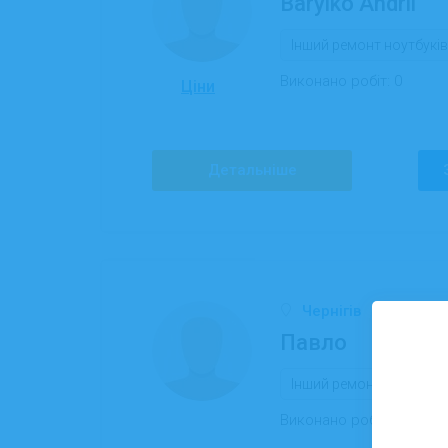
Barylko Andrii
Інший ремонт ноутбуків
Виконано робіт:
0
Ціни
Детальніше
Чернігів
Павло
Інший ремонт ноутбуків
Виконано робіт:
0