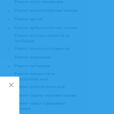
Ремонт smart-телевізорів
Ремонт великої побутової техніки
▸
Ремонт дронів
▸
Ремонт дрібної побутової техніки
▸
Ремонт електросамокатів та
гіробордів
Ремонт електроінструментів
▸
Ремонт медтехніки
Ремонт оргтехніки
▸
Ремонт планшетів та
електронних книг
Ремонт роботів-пилососів
Ремонт садово-паркової техніки
▸
Ремонт смарт-годинників і
трекерів