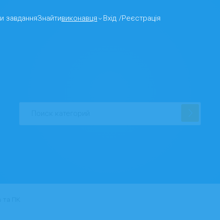
и завдання
Знайти
виконавця
Вхід
/
Реєстрація
в та ПК