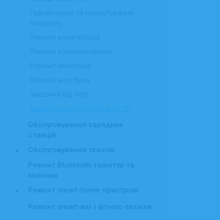
Підключення та налаштування
інтернету
Ремонт комп'ютерів
Ремонт комплектуючих
Ремонт моніторів
Ремонт ноутбуків
Чищення від пилу
Інший ремонт ноутбуків та ПК
Обслуговування зарядних
станцій
Обслуговування техніки
▸
Ремонт Bluetooth-гарнітур та
колонок
Ремонт smart-home пристроїв
▸
Ремонт smart-ваг і фітнес-техніки