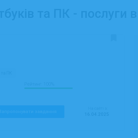
буків та ПК - послуги 
 та ПК
Рейтинг:
100%
На сайті з:
Запропонувати завдання
16.04.2025