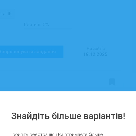
 та ПК
Рейтинг:
0%
На сайті з:
Запропонувати завдання
18.12.2025
Знайдіть більше варіантів!
 та ПК
Рейтинг:
0%
Пройдіть реєстрацію і Ви отримаєте більше