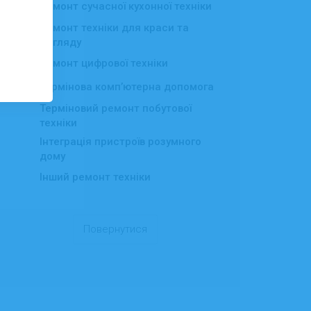
Ремонт сучасної кухонної техніки
Ремонт техніки для краси та
▸
догляду
Ремонт цифрової техніки
▸
Термінова комп’ютерна допомога
Терміновий ремонт побутової
техніки
Інтеграція пристроїв розумного
дому
Інший ремонт техніки
Повернутися