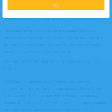
Зручна організація онлайн або офлайн зустрічей
Вхід
Підтримка та гарантія безпеки вашої інформації
Індивідуальний підхід для кожного клієнта
Виконавці з розділу «Іпотечне кредитування» підбирають
оптимальні кредитні пропозиції відповідно до ваших потреб,
доходів та бажаних умов. Це дозволяє отримати найкращі
умови, заощадити час і уникнути ризиків.
Сервіс для всієї України: швидко, зручно,
надійно
Pidrobitok.in.ua
працює по всій Україні, тому ви можете
скористатися послугами наших виконавців у Києві, Львові,
Одесі, Харкові, Дніпрі та інших містах. Завдяки сучасному
онлайн-функціоналу, багато питань іпотечного кредитування
вирішуються дистанційно — це економить ваш час та