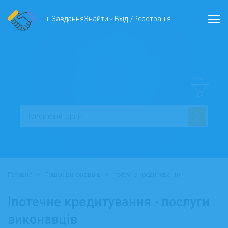
+ Завдання
Знайти
Вхід
/
Реєстрація
ФІЛЬТР
>
>
Головна
Пошук виконавців
Іпотечне кредитування
Іпотечне кредитування - послуги
виконавців