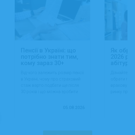
Пенсії в Україні: що
Як обра
потрібно знати тим,
2026 роц
кому зараз 30+
абітуріє
Від чого залежить розмір пенсії
Дізнайтеся,
в Україні, чому про страховий
обрати проф
стаж варто подбати ще після
враховуючи 
30 років і що можна зробити
ринку праці,
вже сьогодні для фінансової
перспектив
впевненості в майбутньому.
працевлашт
05.08.2026