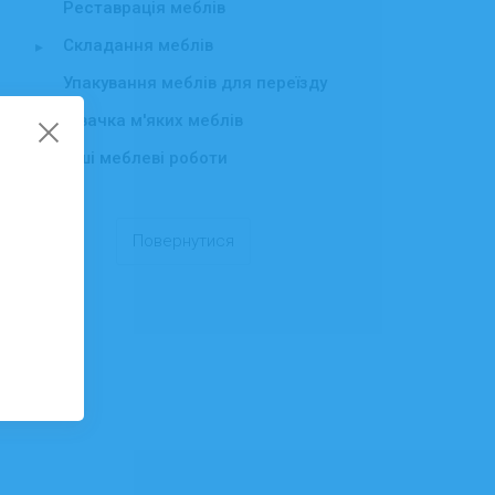
Реставрація меблів
Складання меблів
▸
Упакування меблів для переїзду
Швачка м'яких меблів
Інші меблеві роботи
Повернутися