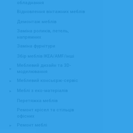
обладнання
Відновлення вінтажних меблів
Демонтаж меблів
Заміна роликів, петель,
напрямних
Заміна фурнітури
Збір меблів IKEA/AMF/інші
Меблевий дизайн та 3D-
▸
моделювання
Меблевий консьєрж-сервіс
▸
Меблі з еко-матеріалів
▸
Перетяжка меблів
Ремонт крісел та стільців
офісних
Ремонт меблі
▸