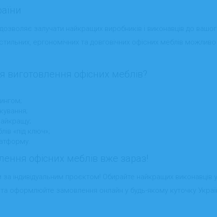
раїни
 дозволяє залучати найкращих виробників і виконавців до вашог
ильних, ергономічних та довговічних офісних меблів можливо буд
для виготовлення офісних меблів?
тингом;
кування;
найкращу;
ів «під ключ»;
латформу.
лення офісних меблів вже зараз!
за індивідуальним проєктом! Обирайте найкращих виконавців у 
ни та оформлюйте замовлення онлайн у будь-якому куточку Украї