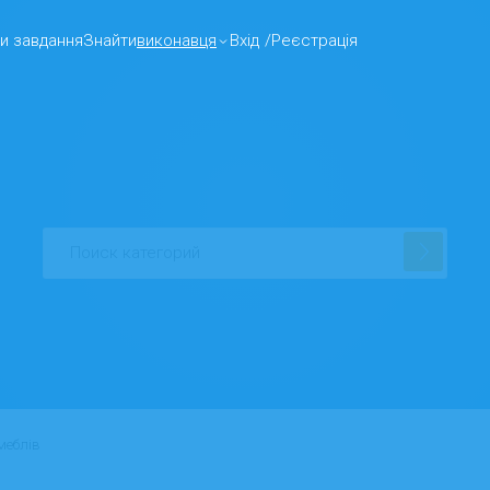
и завдання
Знайти
виконавця
Вхід
/
Реєстрація
меблів