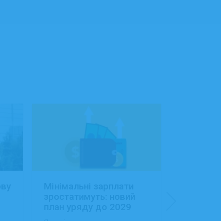
ову
Мінімальні зарплати
Заробітн
зростатимуть: новий
Україні:
план уряду до 2029
сфера об
року
будівниц