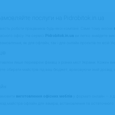
амовляйте послуги на Pidrobitok.in.ua
ність роботи працівників будь-якої компанії. Саме тому якісне
асного офісу. На сервісі
Pidrobitok.in.ua
ви легко знайдете вик
замовлення, як для офлайн, так і для онлайн проєктів по всій Укр
ців
тавлені лише перевірені фахівці з різних міст України. Кожен в
жете обирати майстрів під ваш бюджет, враховуючи їхній досвід, 
айн
замовити
виготовлення офісних меблів
у форматі онлайн — з д
иїзд майстра офлайн для замірів, встановлення та остаточного 