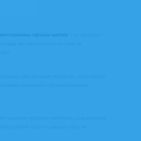
виготовлення офісних меблів
— це запорука
онавців, які спеціалізуються саме на
аїні.
иконавець має детальне портфоліо, чесні відгуки
специфіку виконання і терміни реалізації
истанційним підбором матеріалів, розрахунками
збору меблів просто у вашому офісі чи