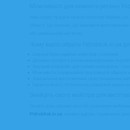
Можливості для кожного регіону Ук
Наш сервіс працює на всій території України, що
області. Це означає, що замовити виготовлення ст
або маленькому містечку.
Чому варто обрати Pidrobitok.in.ua 
Широка база надійних майстрів і компаній;
Детальні профілі з реальними відгуками та рей
Зручний інтерфейс для онлайн-замовлень і спіл
Можливість порівнювати пропозиції й обирати 
Замовлення виготовлення та встановлення мебл
Гарантія якості та безпечна співпраця через п
Знайдіть свого майстра для виготов
Оновіть ваш офісний простір сучасними меблями 
Pidrobitok.in.ua
, читайте відгуки, порівнюйте ці