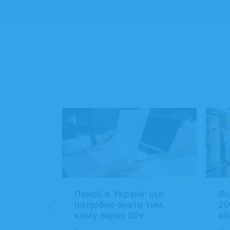
: 15+
Пенсії в Україні: що
Як
ансій
потрібно знати тим,
20
кому зараз 30+
аб