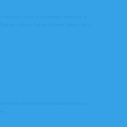
о офісного проєкту, незалежно від міста чи
ь-де: у Києві, Львові, Харкові, Дніпрі, Одесі
категорії «Виготовлення офісних меблів» на
ни.