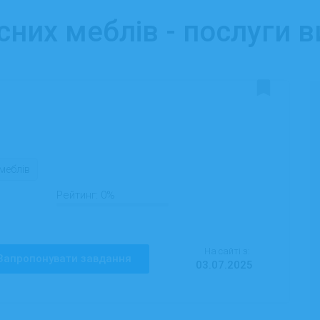
сних меблів - послуги 
меблів
Рейтинг:
0%
На сайті з:
Запропонувати завдання
03.07.2025