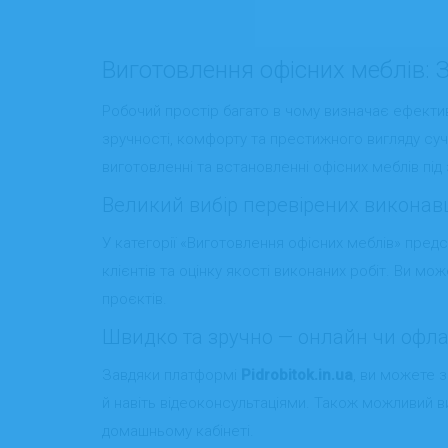
Виготовлення офісних меблів: З
Робочий простір багато в чому визначає ефектив
зручності, комфорту та престижного вигляду суч
виготовленні та встановленні офісних меблів під 
Великий вибір перевірених виконав
У категорії «Виготовлення офісних меблів» предс
клієнтів та оцінку якості виконаних робіт. Ви мо
проєктів.
Швидко та зручно — онлайн чи офл
Завдяки платформі
Pidrobitok.in.ua
, ви можете 
й навіть відеоконсультаціями. Також можливий в
домашньому кабінеті.