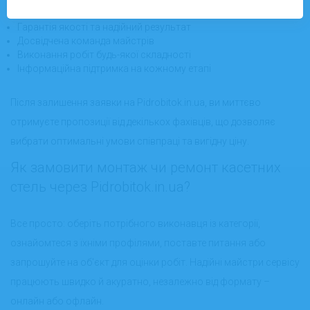
стелі"
Гарантія якості та надійний результат
Досвідчена команда майстрів
Виконання робіт будь-якої складності
Інформаційна підтримка на кожному етапі
Після залишення заявки на Pidrobitok.in.ua, ви миттєво
отримуєте пропозиції від декількох фахівців, що дозволяє
вибрати оптимальні умови співпраці та вигідну ціну.
Як замовити монтаж чи ремонт касетних
стель через Pidrobitok.in.ua?
Все просто: оберіть потрібного виконавця із категорії,
ознайомтеся з їхніми профілями, поставте питання або
запрошуйте на об'єкт для оцінки робіт. Надійні майстри сервісу
працюють швидко й акуратно, незалежно від формату –
онлайн або офлайн.