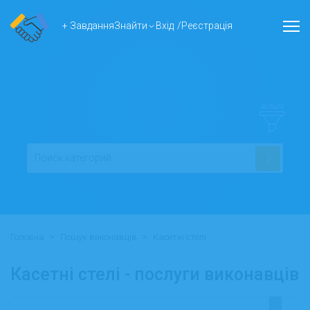
+ Завдання
Знайти
Вхід
/
Реєстрація
ФІЛЬТР
>
>
Головна
Пошук виконавців
Касетні стелі
Касетні стелі - послуги виконавців