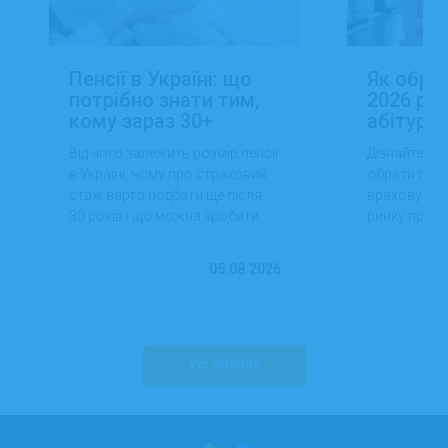
Пенсії в Україні: що
Як обра
потрібно знати тим,
2026 роц
кому зараз 30+
абітуріє
Від чого залежить розмір пенсії
Дізнайтеся,
в Україні, чому про страховий
обрати проф
стаж варто подбати ще після
враховуючи 
30 років і що можна зробити
ринку праці,
вже сьогодні для фінансової
перспектив
впевненості в майбутньому.
працевлашт
05.08.2026
Усі новини