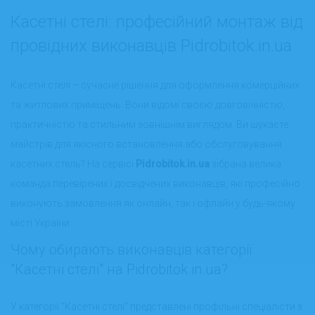
Касетні стелі: професійний монтаж від
провідних виконавців Pidrobitok.in.ua
Касетні стелі – сучасне рішення для оформлення комерційних
та житлових приміщень. Вони відомі своєю довговічністю,
практичністю та стильним зовнішнім виглядом. Ви шукаєте
майстрів для якісного встановлення або обслуговування
касетних стель? На сервісі
Pidrobitok.in.ua
зібрана велика
команда перевірених і досвідчених виконавців, які професійно
виконують замовлення як онлайн, так і офлайн у будь-якому
місті України.
Чому обирають виконавців категорії
"Касетні стелі" на Pidrobitok.in.ua?
У категорії “Касетні стелі” представлені профільні спеціалісти з