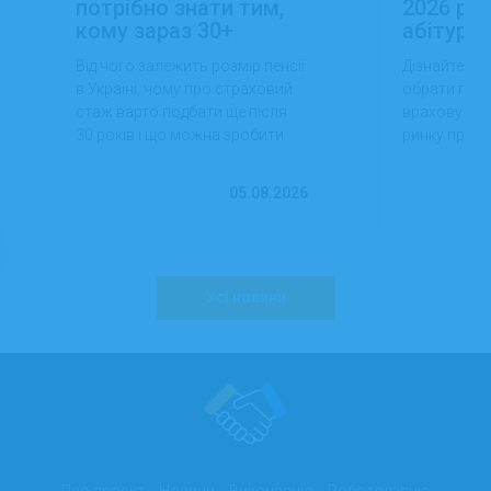
потрібно знати тим,
2026 роц
кому зараз 30+
абітуріє
Від чого залежить розмір пенсії
Дізнайтеся,
в Україні, чому про страховий
обрати проф
стаж варто подбати ще після
враховуючи 
30 років і що можна зробити
ринку праці,
вже сьогодні для фінансової
перспектив
впевненості в майбутньому.
працевлашт
05.08.2026
Усі новини