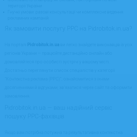
території України
Гнучкі умови: разові консультації чи комплексне ведення
рекламних кампаній
Як замовити послугу PPC на Pidrobitok.in.ua?
На порталі
Pidrobitok.in.ua
ви легко знайдете виконавців із усіх
регіонів України — працюйте дистанційно онлайн або
домовляйтеся про особисті зустрічі у вашому місті.
Достатньо переглянути список спеціалістів у категорії
"Контекстна реклама (PPC)", ознайомитися з їхніми
досягненнями й відгуками, зв’язатися через сайт та оформити
замовлення.
Pidrobitok.in.ua — ваш надійний сервіс
пошуку PPC-фахівців
Якщо вам потрібна потужна та результативна контекстна