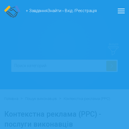
+ Завдання
Знайти
Вхід
/
Реєстрація
ФІЛЬТР
>
>
Головна
Пошук виконавців
Контекстна реклама (PPC)
Контекстна реклама (PPC) -
послуги виконавців