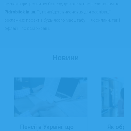
реклама для розвитку бізнесу, довіртеся професіоналам на
Pidrobitok.in.ua
. Тут знайдете виконавця для реалізації
рекламних проектів будь-якого масштабу — як онлайн, так і
офлайн, по всій Україні.
Новини
Пенсії в Україні: що
Як обра