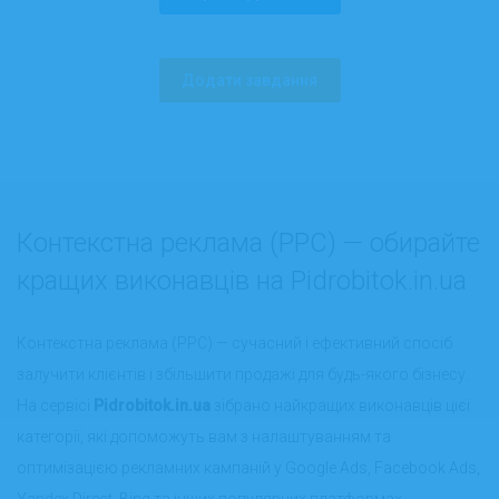
Додати завдання
Контекстна реклама (PPC) — обирайте
кращих виконавців на Pidrobitok.in.ua
Контекстна реклама (PPC) — сучасний і ефективний спосіб
залучити клієнтів і збільшити продажі для будь-якого бізнесу.
На сервісі
Pidrobitok.in.ua
зібрано найкращих виконавців цієї
категорії, які допоможуть вам з налаштуванням та
оптимізацією рекламних кампаній у Google Ads, Facebook Ads,
Yandex Direct, Bing та інших популярних платформах.