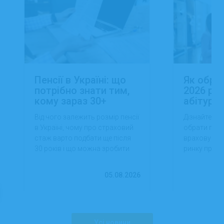
Пенсії в Україні: що
Як обра
потрібно знати тим,
2026 роц
кому зараз 30+
абітуріє
Від чого залежить розмір пенсії
Дізнайтеся,
в Україні, чому про страховий
обрати проф
стаж варто подбати ще після
враховуючи 
30 років і що можна зробити
ринку праці,
вже сьогодні для фінансової
перспектив
впевненості в майбутньому.
працевлашт
05.08.2026
Усі новини