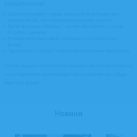
косметологів?
Широка географія — сервіс працює по всій Україні, як у
великих містах, так і у невеликих населених пунктах.
Зручні формати співпраці — онлайн або офлайн, коли це
потрібно саме вам.
Великий вибір виконавців, можливість порівняти ціни і
досвід.
Гарантія якості послуг та безпечне замовлення через сервіс.
Оберіть кращого косметолога саме для себе на Pidrobitok.in.ua
і насолоджуйтесь ідеальним доглядом у зручний час і у будь-
якій точці країни!
Новини