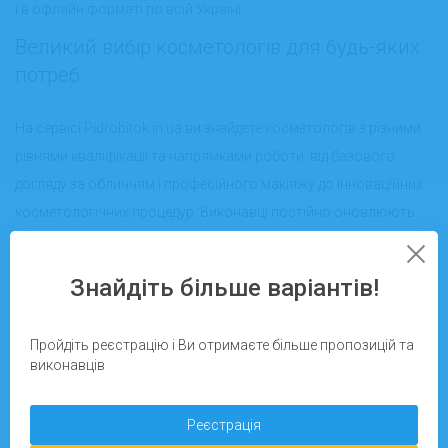
і в офлайн форматі по всій Україні.
Великий вибір косметологів для будь-яких
потреб
На сервісі Pidrobitok.in.ua ви знайдете косметологів з різними
рівнями кваліфікації та напрямками роботи: від базового
догляду за обличчям і професійного макіяжу до інноваційних
косметологічних процедур. Виконавці постійно оновлюють
свої знання й використовують сучасні технології, щоб
забезпечити клієнтам найкращий результат.
Знайдіть більше варіантів!
Онлайн та офлайн послуги з косметології
Пройдіть реєстрацію і Ви отримаєте більше пропозицій та
Завдяки Pidrobitok.in.ua ви можете легко замовити
виконавців
консультацію косметолога онлайн, отримати персональні
рекомендації по догляду за шкірою або записатись на
Реєстрація
повноцінний прийом у зручному для вас місті. Платформа