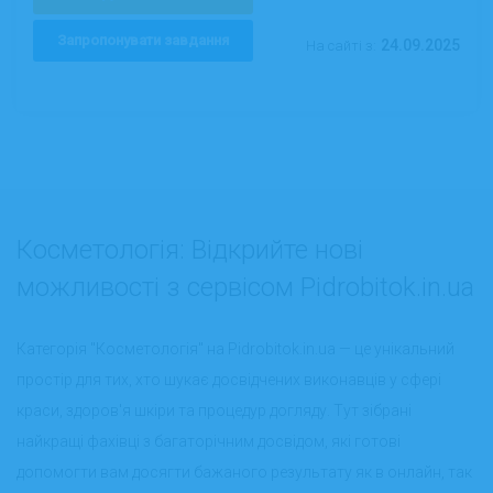
Запропонувати завдання
24.09.2025
На сайті з:
Косметологія: Відкрийте нові
можливості з сервісом Pidrobitok.in.ua
Категорія "Косметологія" на Pidrobitok.in.ua — це унікальний
простір для тих, хто шукає досвідчених виконавців у сфері
краси, здоров'я шкіри та процедур догляду. Тут зібрані
найкращі фахівці з багаторічним досвідом, які готові
допомогти вам досягти бажаного результату як в онлайн, так