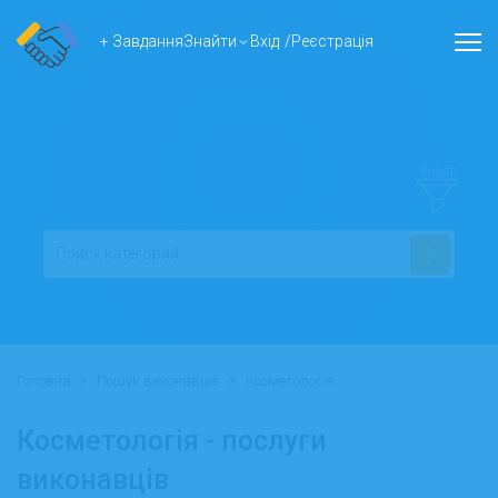
+ Завдання
Знайти
Вхід
/
Реєстрація
ФІЛЬТР
>
>
Головна
Пошук виконавців
Косметологія
Косметологія - послуги
виконавців