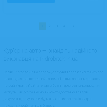
1
2
3
4
Кур'єр на авто — знайдіть надійного
виконавця на Pidrobitok.in.ua
Сервіс Pidrobitok.in.ua пропонує зручний спосіб знайти кур'єра
на авто для вирішення найрізноманітніших завдань доставки
по всій Україні. У цій категорії зібрані перевірені виконавці, які
можуть швидко та якісно виконати доставку товарів,
документів, покупок чи будь-яких інших вантажів як для
приватних осіб, так і для бізнесу.