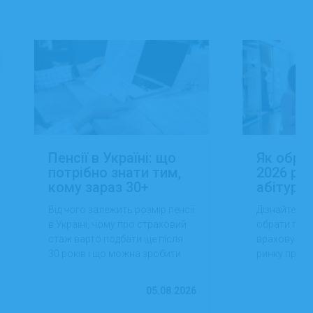
Пенсії в Україні: що
Як обра
потрібно знати тим,
2026 роц
кому зараз 30+
абітуріє
Від чого залежить розмір пенсії
Дізнайтеся,
в Україні, чому про страховий
обрати проф
стаж варто подбати ще після
враховуючи 
30 років і що можна зробити
ринку праці,
вже сьогодні для фінансової
перспектив
впевненості в майбутньому.
працевлашт
05.08.2026