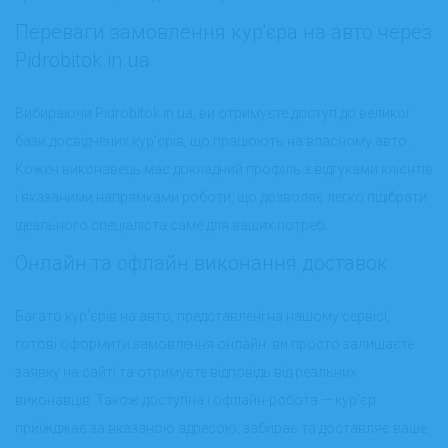
Переваги замовлення кур'єра на авто через
Pidrobitok.in.ua
Вибираючи Pidrobitok.in.ua, ви отримуєте доступ до великої
бази досвідчених кур'єрів, що працюють на власному авто.
Кожен виконавець має докладний профіль з відгуками клієнтів
і вказаними напрямками роботи, що дозволяє легко підібрати
ідеального спеціаліста саме для ваших потреб.
Онлайн та офлайн виконання доставок
Багато кур'єрів на авто, представлені на нашому сервісі,
готові оформити замовлення онлайн: ви просто залишаєте
заявку на сайті та отримуєте відповідь від реальних
виконавців. Також доступна і офлайн-робота — кур'єр
приїжджає за вказаною адресою, забирає та доставляє ваше