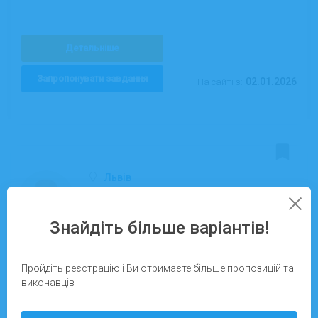
Детальніше
Запропонувати завдання
02.01.2026
На сайті з:
Львів
Олександр
Кур'єр на авто
Знайдіть більше варіантів!
Виконано робіт:
0
Пройдіть реєстрацію і Ви отримаєте більше пропозицій та
Рейтинг:
0%
виконавців