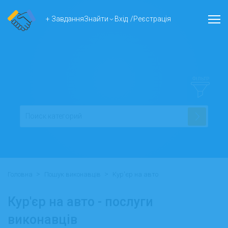
+ Завдання
Знайти
Вхід
/
Реєстрація
ФІЛЬТР
>
>
Головна
Пошук виконавців
Кур'єр на авто
Кур'єр на авто - послуги
виконавців