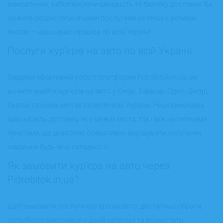
замовлення, забезпечуючи швидкість та безпеку доставки. Ви
можете скористатися цими послугами не лише у великих
містах — наш сервіс працює по всій Україні!
Послуги кур'єрів на авто по всій Україні
Завдяки ефективній роботі платформи Pidrobitok.in.ua, ви
можете знайти кур'єрів на авто у Києві, Харкові, Одесі, Дніпрі,
Львові та інших містах та містечках України. Наші виконавці
здійснюють доставку як у межах міста, так і між населеними
пунктами, що дозволяє оперативно вирішувати логістичні
завдання будь-якої складності.
Як замовити кур'єра на авто через
Pidrobitok.in.ua?
Щоб замовити послуги кур'єра на авто, достатньо обрати
потрібного виконавця у даній категорії та розмістити