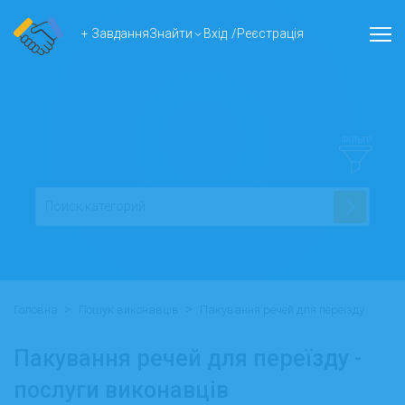
+ Завдання
Знайти
Вхід
/
Реєстрація
ФІЛЬТР
>
>
Головна
Пошук виконавців
Пакування речей для переїзду
Пакування речей для переїзду -
послуги виконавців