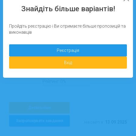
Знайдіть більше варіантів!
Київ
Пройдіть реєстрацію і Ви отримаєте більше пропозицій та
Татьяна Рымар
виконавців
Збір та пакування одягу
Маркування коробок
Реєстрація
Упаковка крихких предметів
Вхід
Виконано робіт:
0
Рейтинг:
0%
Детальніше
Запропонувати завдання
13.09.2025
На сайті з: