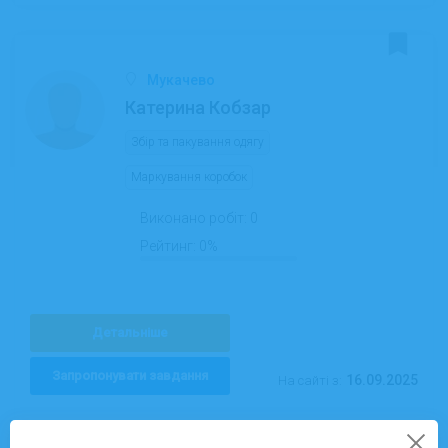
Мукачево
Катерина Кобзар
Збір та пакування одягу
Маркування коробок
Виконано робіт:
0
Рейтинг:
0%
Детальніше
Запропонувати завдання
16.09.2025
На сайті з: