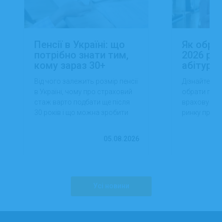
Пенсії в Україні: що
Як обра
потрібно знати тим,
2026 роц
кому зараз 30+
абітуріє
Від чого залежить розмір пенсії
Дізнайтеся,
в Україні, чому про страховий
обрати проф
стаж варто подбати ще після
враховуючи 
30 років і що можна зробити
ринку праці,
вже сьогодні для фінансової
перспектив
впевненості в майбутньому.
працевлашт
05.08.2026
Усі новини