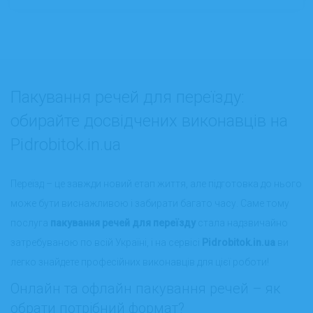
Пакування речей для переїзду:
обирайте досвідчених виконавців на
Pidrobitok.in.ua
Переїзд – це завжди новий етап життя, але підготовка до нього
може бути виснажливою і забирати багато часу. Саме тому
послуга
пакування речей для переїзду
стала надзвичайно
затребуваною по всій Україні, і на сервісі
Pidrobitok.in.ua
ви
легко знайдете професійних виконавців для цієї роботи!
Онлайн та офлайн пакування речей – як
обрати потрібний формат?