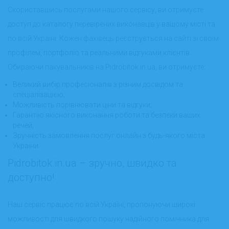
Скориставшись послугами нашого сервісу, ви отримуєте
доступ до каталогу перевірених виконавців у вашому місті та
по всій Україні. Кожен фахівець реєструється на сайті зі своїм
профілем, портфоліо та реальними відгуками клієнтів.
Обираючи пакувальників на Pidrobitok.in.ua, ви отримуєте:
Великий вибір професіоналів з різним досвідом та
спеціалізацією;
Можливість порівнювати ціни та відгуки;
Гарантію якісного виконання роботи та безпеки ваших
речей;
Зручність замовлення послуг онлайн з будь-якого міста
України.
Pidrobitok.in.ua – зручно, швидко та
доступно!
Наш сервіс працює по всій Україні, пропонуючи широкі
можливості для швидкого пошуку надійного помічника для