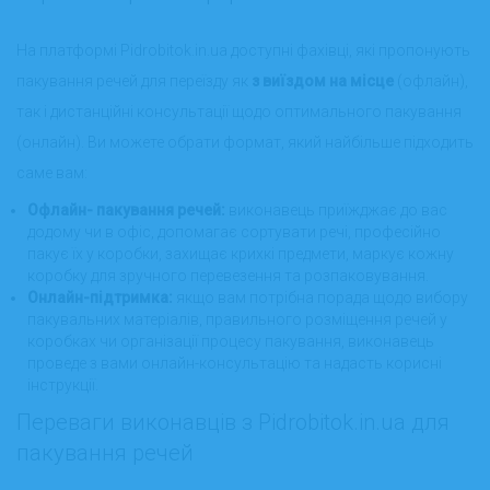
На платформі Pidrobitok.in.ua доступні фахівці, які пропонують
пакування речей для переїзду як
з виїздом на місце
(офлайн),
так і дистанційні консультації щодо оптимального пакування
(онлайн). Ви можете обрати формат, який найбільше підходить
саме вам:
Офлайн- пакування речей:
виконавець приїжджає до вас
додому чи в офіс, допомагає сортувати речі, професійно
пакує їх у коробки, захищає крихкі предмети, маркує кожну
коробку для зручного перевезення та розпаковування.
Онлайн-підтримка:
якщо вам потрібна порада щодо вибору
пакувальних матеріалів, правильного розміщення речей у
коробках чи організації процесу пакування, виконавець
проведе з вами онлайн-консультацію та надасть корисні
інструкції.
Переваги виконавців з Pidrobitok.in.ua для
пакування речей