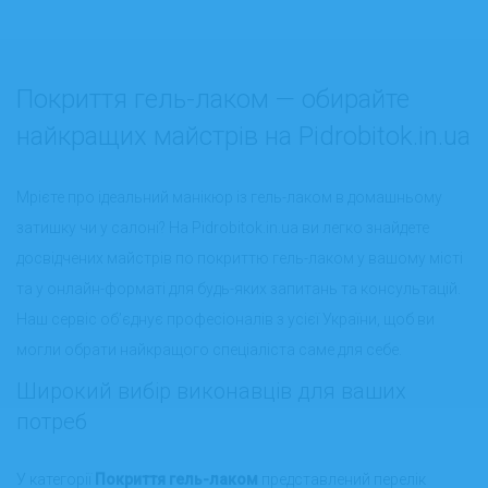
Покриття гель-лаком — обирайте
найкращих майстрів на Pidrobitok.in.ua
Мрієте про ідеальний манікюр із гель-лаком в домашньому
затишку чи у салоні? На Pidrobitok.in.ua ви легко знайдете
досвідчених майстрів по покриттю гель-лаком у вашому місті
та у онлайн-форматі для будь-яких запитань та консультацій.
Наш сервіс об’єднує професіоналів з усієї України, щоб ви
могли обрати найкращого спеціаліста саме для себе.
Широкий вибір виконавців для ваших
потреб
У категорії
Покриття гель-лаком
представлений перелік