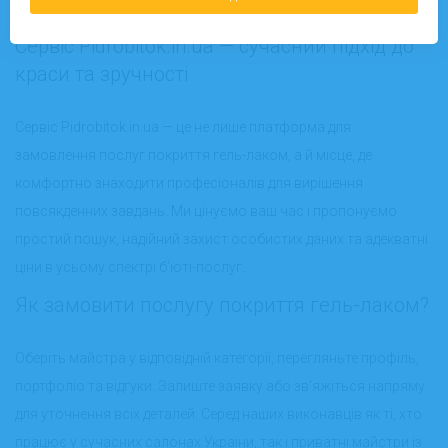
категорією.
Сервіс Pidrobitok.in.ua — сучасний підхід до
краси та зручності
Сервіс Pidrobitok.in.ua — це не лише платформа для
замовлення послуг покриття гель-лаком, а й місце, де
комфортно знаходити професіоналів для вирішення
повсякденних завдань. Ми цінуємо ваш час і пропонуємо
простий пошук, надійний захист особистих даних та адекватні
ціни в усьому спектрі б’юті-послуг.
Як замовити послугу покриття гель-лаком?
Оберіть майстра у відповідній категорії, перегляньте профіль,
портфоліо та відгуки. Залиште заявку або зв’яжіться напряму
для уточнення всіх деталей. Серед наших виконавців як ті, хто
працює у сучасних салонах України, так і приватні майстри із