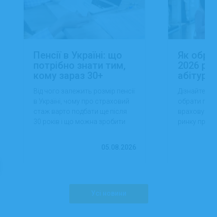
Пенсії в Україні: що
Як обра
потрібно знати тим,
2026 роц
кому зараз 30+
абітуріє
Від чого залежить розмір пенсії
Дізнайтеся,
в Україні, чому про страховий
обрати проф
стаж варто подбати ще після
враховуючи 
30 років і що можна зробити
ринку праці,
вже сьогодні для фінансової
перспектив
впевненості в майбутньому.
працевлашт
05.08.2026
Усі новини