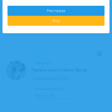
Реєстрація
Детальніше
Вхід
Запропонувати завдання
08.11.2025
На сайті з:
Вінниця
Лариса Анатоліївна Лисак
Продаж цифрових послуг
Виконано робіт:
0
Рейтинг:
0%