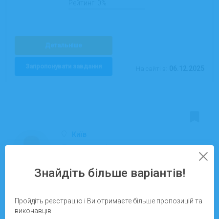
Рейтинг:
0%
Детальніше
Запропонувати завдання
06.12.2025
На сайті з:
Київ
Левченко Анна
Володимирівна
Знайдіть більше варіантів!
Продаж цифрових послуг
Виконано робіт:
0
Пройдіть реєстрацію і Ви отримаєте більше пропозицій та
виконавців
Рейтинг:
0%