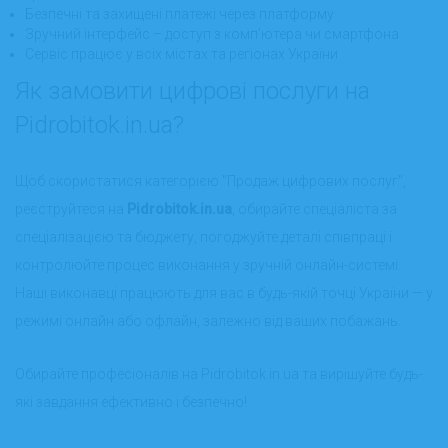
Безпечні та захищені платежі через платформу
Зручний інтерфейс – доступ з комп’ютера чи смартфона
Сервіс працює у всіх містах та регіонах України
Як замовити цифрові послуги на
Pidrobitok.in.ua?
Щоб скористатися категорією "Продаж цифрових послуг",
реєструйтеся на
Pidrobitok.in.ua
, обирайте спеціаліста за
спеціалізацією та бюджету, погоджуйте деталі співпраці і
контролюйте процес виконання у зручній онлайн-системі.
Наші виконавці працюють для вас в будь-якій точці України — у
режимі онлайн або офлайн, залежно від ваших побажань.
Обирайте професіоналів на Pidrobitok.in.ua та вирішуйте будь-
які завдання ефективно і безпечно!