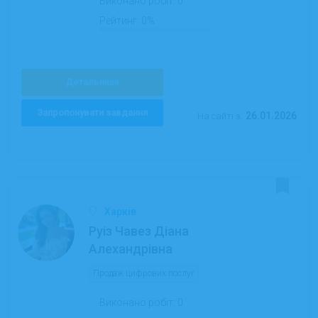
Виконано робіт:
0
Рейтинг:
0%
Детальніше
Запропонувати завдання
26.01.2026
На сайті з:
Харків
Руіз Чавез Діана
Алехандрівна
Продаж цифрових послуг
Виконано робіт:
0