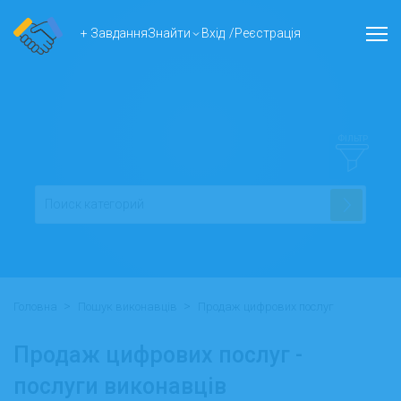
+ Завдання
Знайти
Вхід
/
Реєстрація
ФІЛЬТР
>
>
Головна
Пошук виконавців
Продаж цифрових послуг
Продаж цифрових послуг -
послуги виконавців