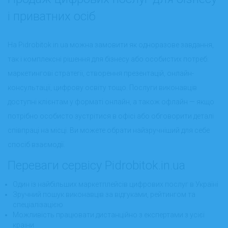
і приватних осіб
На Pidrobitok.in.ua можна замовити як одноразове завдання,
так і комплексні рішення для бізнесу або особистих потреб:
маркетингові стратегії, створення презентацій, онлайн-
консультації, цифрову освіту тощо. Послуги виконавців
доступні клієнтам у форматі онлайн, а також офлайн — якщо
потрібно особисто зустрітися в офісі або обговорити деталі
співпраці на місці. Ви можете обрати найзручніший для себе
спосіб взаємодії.
Переваги сервісу Pidrobitok.in.ua
Один із найбільших маркетплейсів цифрових послуг в Україні
Зручний пошук виконавців за відгуками, рейтингом та
спеціалізацією
Можливість працювати дистанційно з експертами з усієї
країни