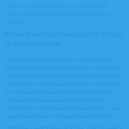
складності. Платформа об’єднує сотні фрілансерів, які
надають професійні послуги онлайн або у вашому місті по
всій Україні.
Великий вибір виконавців для онлайн
та офлайн роботи
У категорії "Продаж цифрових послуг" зібрані перевірені
фахівці з різних напрямків — від копірайтингу та редагування
текстів, графічного дизайну, SEO-просування, налаштування
реклами, роботи з соцмережами, перекладу, розробки сайтів
до налаштування програмного забезпечення та технічної
підтримки. Кожен виконавець має власний профіль на
Pidrobitok.in.ua з портфоліо, відгуками та рейтингом – так ви
швидко знайдете ідеального кандидата для свого проєкту.
Продаж цифрових послуг для бізнесу