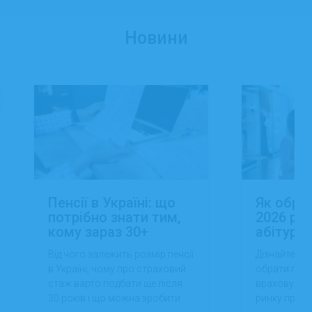
Новини
Пенсії в Україні: що
Як обра
потрібно знати тим,
2026 роц
кому зараз 30+
абітуріє
Від чого залежить розмір пенсії
Дізнайтеся,
в Україні, чому про страховий
обрати проф
стаж варто подбати ще після
враховуючи 
30 років і що можна зробити
ринку праці,