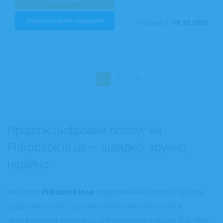
Запропонувати завдання
18.10.2025
На сайті з:
1
2
Продаж цифрових послуг на
Pidrobitok.in.ua — швидко, зручно,
надійно
На сервісі
Pidrobitok.in.ua
представлена категорія "Продаж
цифрових послуг", де кожен бажаючий може знайти
кваліфікованих виконавців для виконання завдань будь-якої