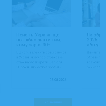
Пенсії в Україні: що
Як обра
потрібно знати тим,
2026 роц
кому зараз 30+
абітуріє
Від чого залежить розмір пенсії
Дізнайтеся,
в Україні, чому про страховий
обрати проф
стаж варто подбати ще після
враховуючи 
30 років і що можна зробити
ринку праці,
вже сьогодні для фінансової
перспектив
впевненості в майбутньому.
працевлашт
05.08.2026
Усі новини