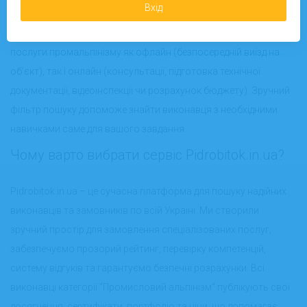
Вхід
Платформа Pidrobitok.in.ua надає можливість замовити
послуги промальпінізму як офлайн (безпосередній виїзд на
об’єкт), так і онлайн (консультації, підготовка технічної
документації, відеоінспекції чи розрахунок бюджету). Зручний
фільтр пошуку допоможе знайти виконавця з необхідними
навичками саме для вашого завдання.
Чому варто вибрати сервіс Pidrobitok.in.ua?
Pidrobitok.in.ua – це сучасна платформа для пошуку надійних
виконавців та замовників по всій Україні. Ми створили
зручний простір для замовлення спеціалізованих послуг,
забезпечуємо прозорий рейтинг, перевірку компетенцій,
систему відгуків та гарантуємо безпечні розрахунки. Всі
виконавці категорії “Промисловий альпінізм” публікують свої
досягнення, сертифікати, портфоліо та ціни, що допомагає