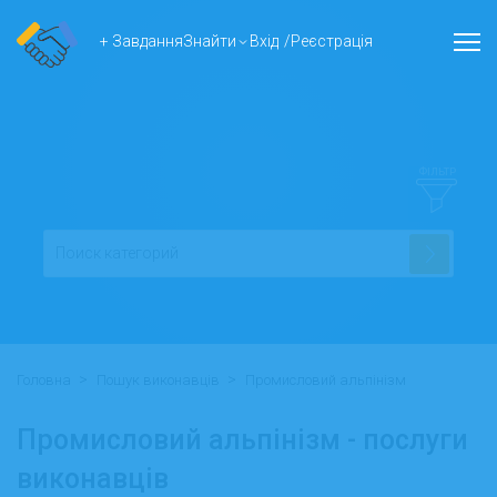
+ Завдання
Знайти
Вхід
/
Реєстрація
ФІЛЬТР
>
>
Головна
Пошук виконавців
Промисловий альпінізм
Промисловий альпінізм - послуги
виконавців