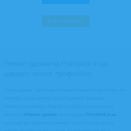
Додати завдання
Ремонт дронів на Pidrobitok.in.ua:
швидко, якісно, професійно
Сучасні дрони – це складна та високотехнологічна техніка, яка
потребує професійного обслуговування. Якщо ваш
безпілотник вийшов з ладу або потребує налаштування,
категорія
«Ремонт дронів»
на платформі
Pidrobitok.in.ua
стане для вас надійним рішенням. На цій сторінці зібрано
перелік перевірених виконавців, які спеціалізуються на