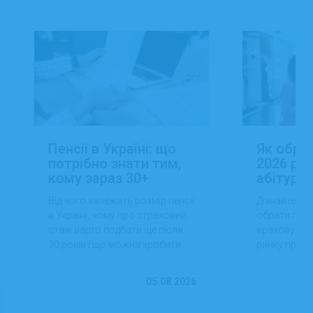
Пенсії в Україні: що
Як обра
потрібно знати тим,
2026 роц
кому зараз 30+
абітуріє
Від чого залежить розмір пенсії
Дізнайтеся,
в Україні, чому про страховий
обрати проф
стаж варто подбати ще після
враховуючи 
30 років і що можна зробити
ринку праці,
вже сьогодні для фінансової
перспектив
впевненості в майбутньому.
працевлашт
05.08.2026