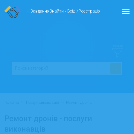
+ Завдання
Знайти
Вхід
/
Реєстрація
ФІЛЬТР
>
>
Головна
Пошук виконавців
Ремонт дронів
Ремонт дронів - послуги
виконавців