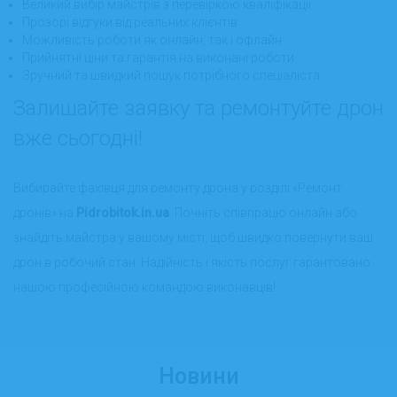
Великий вибір майстрів з перевіркою кваліфікації
Прозорі відгуки від реальних клієнтів
Можливість роботи як онлайн, так і офлайн
Прийнятні ціни та гарантія на виконані роботи
Зручний та швидкий пошук потрібного спеціаліста
Залишайте заявку та ремонтуйте дрон
вже сьогодні!
Вибирайте фахівця для ремонту дрона у розділі «Ремонт
дронів» на
Pidrobitok.in.ua
. Почніть співпрацю онлайн або
знайдіть майстра у вашому місті, щоб швидко повернути ваш
дрон в робочий стан. Надійність і якість послуг гарантовано
нашою професійною командою виконавців!
Новини