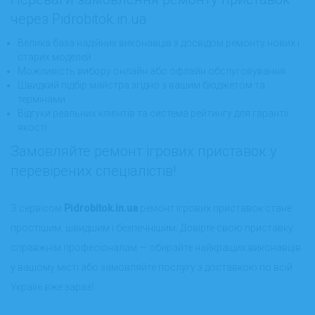
через Pidrobitok.in.ua
Велика база надійних виконавців з досвідом ремонту нових і
старих моделей
Можливість вибору онлайн або офлайн обслуговування
Швидкий підбір майстра згідно з вашим бюджетом та
термінами
Відгуки реальних клієнтів та система рейтингу для гарантії
якості
Замовляйте ремонт ігрових приставок у
перевірених спеціалістів!
З сервісом
Pidrobitok.in.ua
ремонт ігрових приставок стане
простішим, швидшим і безпечнішим. Довірте свою приставку
справжнім професіоналам — обирайте найкращих виконавців
у вашому місті або замовляйте послугу з доставкою по всій
Україні вже зараз!