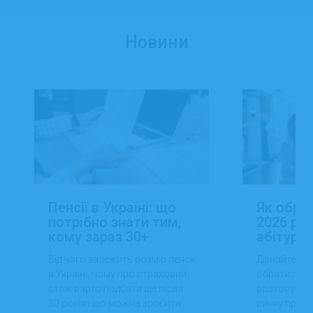
Новини
Пенсії в Україні: що
Як обра
потрібно знати тим,
2026 роц
кому зараз 30+
абітуріє
Від чого залежить розмір пенсії
Дізнайтеся,
в Україні, чому про страховий
обрати проф
стаж варто подбати ще після
враховуючи 
30 років і що можна зробити
ринку праці,