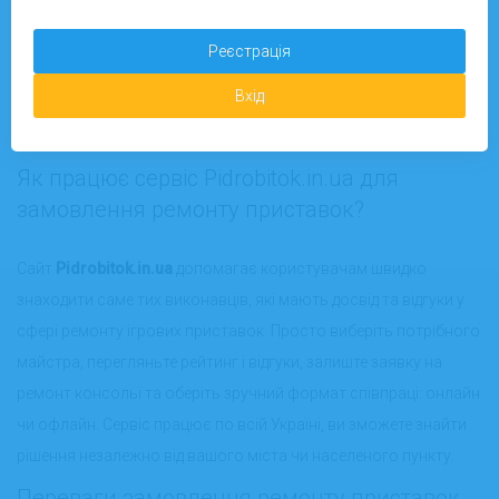
Діагностика несправностей різної складності
Заміна комплектуючих (жорсткі диски, контролери, HDMI-
Реєстрація
порти і т.д.)
Очищення від пилу та профілактичне обслуговування
Вхід
Прошивка і оновлення операційної системи
Відновлення після залиття чи механічних пошкоджень
Як працює сервіс Pidrobitok.in.ua для
замовлення ремонту приставок?
Сайт
Pidrobitok.in.ua
допомагає користувачам швидко
знаходити саме тих виконавців, які мають досвід та відгуки у
сфері ремонту ігрових приставок. Просто виберіть потрібного
майстра, перегляньте рейтинг і відгуки, залиште заявку на
ремонт консольї та оберіть зручний формат співпраці: онлайн
чи офлайн. Сервіс працює по всій Україні, ви зможете знайти
рішення незалежно від вашого міста чи населеного пункту.
Переваги замовлення ремонту приставок