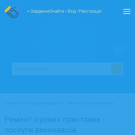
+ Завдання
Знайти
Вхід
/
Реєстрація
ФІЛЬТР
>
>
Головна
Пошук виконавців
Ремонт ігрових приставок
Ремонт ігрових приставок -
послуги виконавців