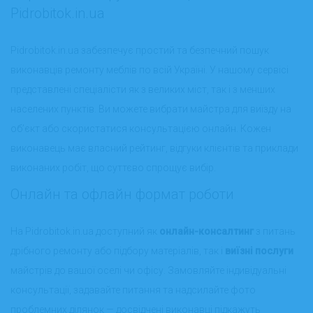
Pidrobitok.in.ua
Pidrobitok.in.ua забезпечує простий та безпечний пошук
виконавців ремонту меблів по всій Україні. У нашому сервісі
представлені спеціалісти як з великих міст, так і з менших
населених пунктів. Ви можете вибрати майстра для виїзду на
об’єкт або скористатися консультацією онлайн. Кожен
виконавець має власний рейтинг, відгуки клієнтів та приклади
виконаних робіт, що суттєво спрощує вибір.
Онлайн та офлайн формат роботи
На Pidrobitok.in.ua доступний як
онлайн-консалтинг
з питань
дрібного ремонту або підбору матеріалів, так і
виїзні послуги
майстрів до вашої оселі чи офісу. Замовляйте індивідуальні
консультації, задавайте питання та надсилайте фото
проблемних ділянок — досвідчені виконавці підкажуть