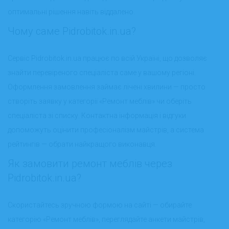
оптимальні рішення навіть віддалено.
Чому саме Pidrobitok.in.ua?
Сервіс Pidrobitok.in.ua працює по всій Україні, що дозволяє
знайти перевіреного спеціаліста саме у вашому регіоні.
Оформлення замовлення займає лічені хвилини — просто
створіть заявку у категорії «Ремонт меблів» чи оберіть
спеціаліста зі списку. Контактна інформація і відгуки
допоможуть оцінити професіоналізм майстрів, а система
рейтингів — обрати найкращого виконавця.
Як замовити ремонт меблів через
Pidrobitok.in.ua?
Скористайтесь зручною формою на сайті — обирайте
категорію «Ремонт меблів», переглядайте анкети майстрів,