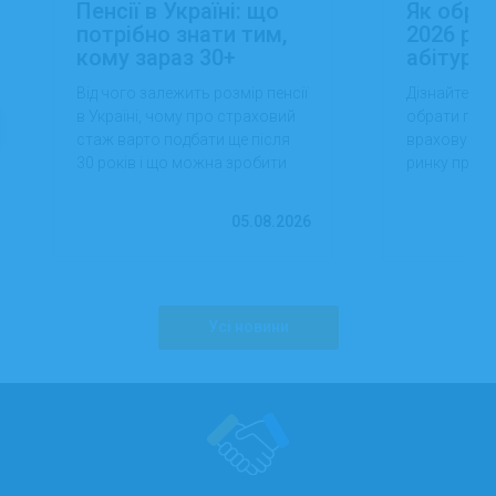
Пенсії в Україні: що
Як обра
потрібно знати тим,
2026 роц
кому зараз 30+
абітуріє
Від чого залежить розмір пенсії
Дізнайтеся,
в Україні, чому про страховий
обрати проф
стаж варто подбати ще після
враховуючи 
30 років і що можна зробити
ринку праці,
вже сьогодні для фінансової
перспектив
впевненості в майбутньому.
працевлашт
05.08.2026
Усі новини