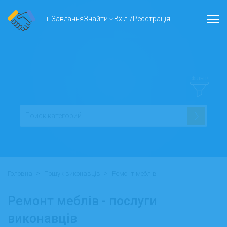
+ Завдання
Знайти
Вхід
/
Реєстрація
ФІЛЬТР
>
>
Головна
Пошук виконавців
Ремонт меблів
Ремонт меблів - послуги
виконавців