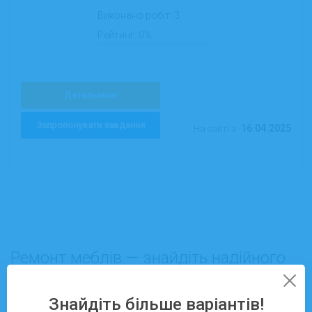
Виконано робіт:
3
Рейтинг:
0%
Детальніше
Запропонувати завдання
16.04.2025
На сайті з:
Ремонт меблів — знайдіть надійного
виконавця на Pidrobitok.in.ua
Знайдіть більше варіантів!