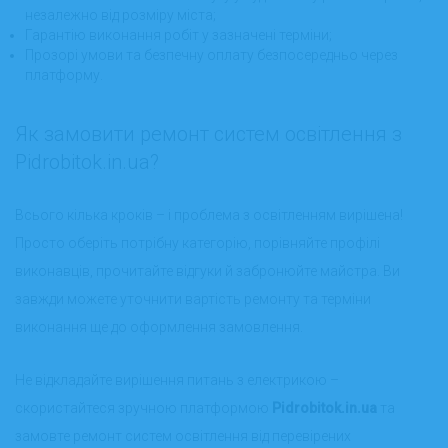
незалежно від розміру міста;
Гарантію виконання робіт у зазначені терміни;
Прозорі умови та безпечну оплату безпосередньо через
платформу.
Як замовити ремонт систем освітлення з
Pidrobitok.in.ua?
Всього кілька кроків – і проблема з освітленням вирішена!
Просто оберіть потрібну категорію, порівняйте профілі
виконавців, прочитайте відгуки й забронюйте майстра. Ви
завжди можете уточнити вартість ремонту та терміни
виконання ще до оформлення замовлення.
Не відкладайте вирішення питань з електрикою –
скористайтеся зручною платформою
Pidrobitok.in.ua
та
замовте ремонт систем освітлення від перевірених