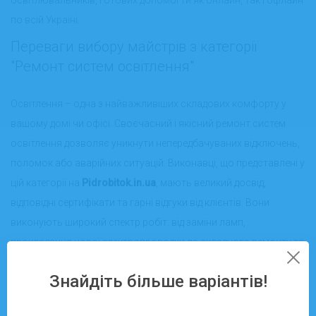
по всій Україні.
Переваги вибору майстрів з категорії
"Ремонт систем освітлення"
Освітлення – одна з найважливіших складових комфорту у
вашому домі чи офісі. Своєчасний і якісний ремонт систем
освітлення дозволяє уникнути непередбачуваних відключень,
поломок або аварійних ситуацій. Виконавці, що представлені у
цій категорії на
Pidrobitok.in.ua
, мають великий досвід,
відповідні сертифікати та гарні відгуки від клієнтів. Вони
виконують широкий спектр робіт: від заміни ламп,
прокладання нової електропроводки до складного ремонту та
налаштування сучасних "розумних" систем освітлення.
Знайдіть більше варіантів!
Онлайн та офлайн послуги ремонту
освітлення