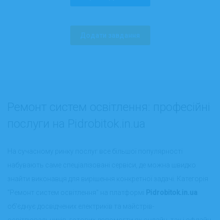
Додати завдання
Ремонт систем освітлення: професійні
послуги на Pidrobitok.in.ua
На сучасному ринку послуг все більшої популярності
набувають саме спеціалізовані сервіси, де можна швидко
знайти виконавця для вирішення конкретної задачі. Категорія
"Ремонт систем освітлення" на платформі
Pidrobitok.in.ua
об’єднує досвідчених електриків та майстрів-
освітлювальників, готових допомогти як онлайн, так і офлайн