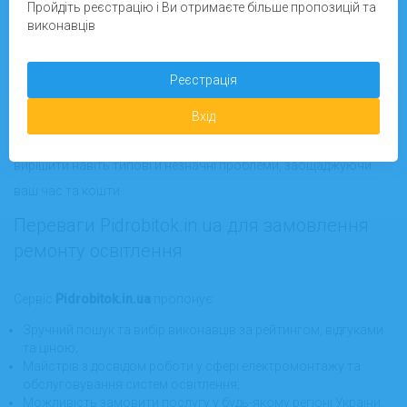
Пройдіть реєстрацію і Ви отримаєте більше пропозицій та
виконавців
Сервіс дозволяє обрати формат роботи відповідно до вашого
запиту: ви можете замовити онлайн-консультацію, отримати
Реєстрація
відеоінструкцію щодо виявлення та усунення дрібних
несправностей, або запросити майстра до дому чи офісу в
Вхід
будь-якому місті України. Онлайн-підтримка допоможе швидко
вирішити навіть типові й незначні проблеми, заощаджуючи
ваш час та кошти.
Переваги Pidrobitok.in.ua для замовлення
ремонту освітлення
Сервіс
Pidrobitok.in.ua
пропонує:
Зручний пошук та вибір виконавців за рейтингом, відгуками
та ціною;
Майстрів з досвідом роботи у сфері електромонтажу та
обслуговування систем освітлення;
Можливість замовити послугу у будь-якому регіоні України,