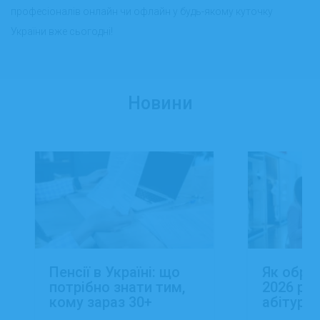
професіоналів онлайн чи офлайн у будь-якому куточку
України вже сьогодні!
Новини
Пенсії в Україні: що
Як обра
потрібно знати тим,
2026 роц
кому зараз 30+
абітуріє