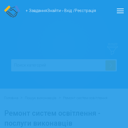
+ Завдання
Знайти
Вхід
/
Реєстрація
ФІЛЬТР
>
>
Головна
Пошук виконавців
Ремонт систем освітлення
Ремонт систем освітлення -
послуги виконавців