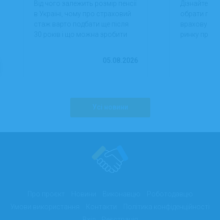
Від чого залежить розмір пенсії
Дізнайтеся,
в Україні, чому про страховий
обрати проф
стаж варто подбати ще після
враховуючи 
30 років і що можна зробити
ринку праці,
вже сьогодні для фінансової
перспектив
впевненості в майбутньому.
працевлашт
05.08.2026
Усі новини
Про проєкт
Новини
Виконавцю
Роботодавцю
Умови використання
Контакти
Політика конфіденційності
Вхід
Реєстрація