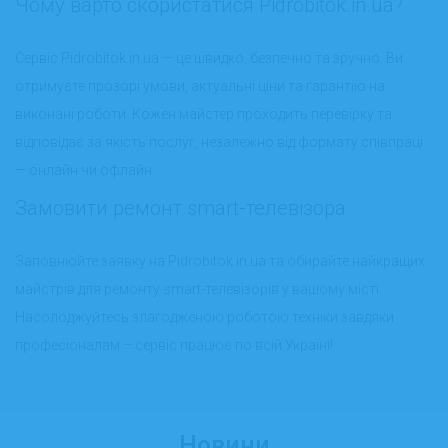
Чому варто скористатися Pidrobitok.in.ua?
Сервіс Pidrobitok.in.ua — це швидко, безпечно та зручно. Ви
отримуєте прозорі умови, актуальні ціни та гарантію на
виконані роботи. Кожен майстер проходить перевірку та
відповідає за якість послуг, незалежно від формату співпраці
— онлайн чи офлайн.
Замовити ремонт smart-телевізора
Заповнюйте заявку на
Pidrobitok.in.ua
та обирайте найкращих
майстрів для ремонту smart-телевізорів у вашому місті.
Насолоджуйтесь злагодженою роботою техніки завдяки
професіоналам – сервіс працює по всій Україні!
Новини