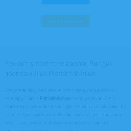
Додати завдання
Ремонт smart-телевізорів: Вигідні
пропозиції на Pidrobitok.in.ua
Шукаєте професійний ремонт smart-телевізора вдома чи у
майстерні? Сервіс
Pidrobitok.in.ua
пропонує зручний спосіб
знайти перевірених виконавців для онлайн та офлайн ремонту
smart TV будь-яких брендів. На нашому сайті представлений
перелік досвідчених майстрів, які допоможуть швидко
вирішити проблему з вашою технікою.