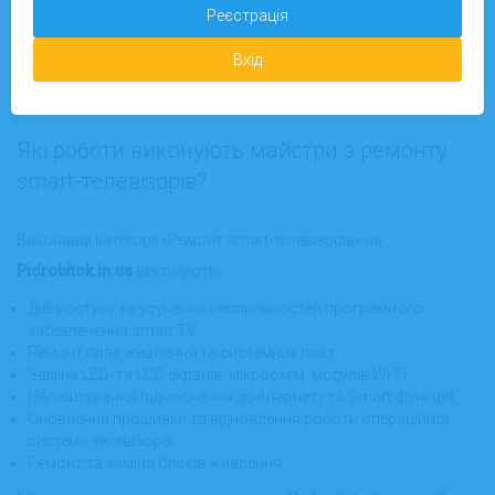
іншому місті. Для дрібних несправностей або консультацій
Реєстрація
доступні онлайн-послуги: фахівець підкаже, як самостійно
Вхід
вирішити проблему або підготується до виїзду з необхідними
деталями.
Які роботи виконують майстри з ремонту
smart-телевізорів?
Виконавці категорії «Ремонт smart-телевізорів» на
Pidrobitok.in.ua
виконують:
Діагностику та усунення несправностей програмного
забезпечення smart TV;
Ремонт плат живлення та системних плат;
Заміна LED- та LCD-екранів, мікросхем, модулів Wi-Fi;
Налаштування підключення до інтернету та Smart-функцій;
Оновлення прошивки та відновлення роботи операційної
системи телевізора;
Ремонт та заміна блоків живлення.