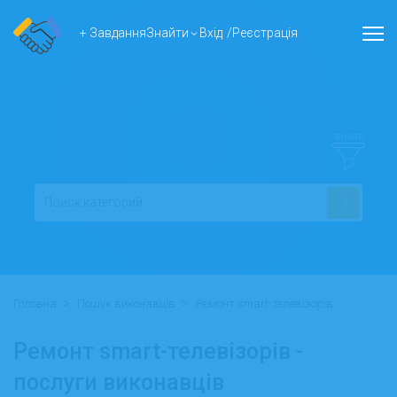
+ Завдання
Знайти
Вхід
/
Реєстрація
ФІЛЬТР
>
>
Головна
Пошук виконавців
Ремонт smart-телевізорів
Ремонт smart-телевізорів -
послуги виконавців