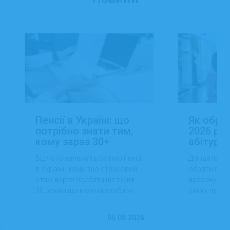
Пенсії в Україні: що
Як обра
потрібно знати тим,
2026 роц
кому зараз 30+
абітуріє
Від чого залежить розмір пенсії
Дізнайтеся,
в Україні, чому про страховий
обрати проф
стаж варто подбати ще після
враховуючи 
30 років і що можна зробити
ринку праці,
вже сьогодні для фінансової
перспектив
впевненості в майбутньому.
працевлашт
05.08.2026