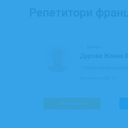
Репетитори франц
Дніпро
Дурова Жанна В
Репетитори французьк
Виконано робіт:
0
Детальніше