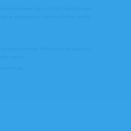
ходити навчання через Zoom, Skype або інші
ладачів у вашому місті для особистих занять.
ску нашої категорії "Репетитори французької
фіку занять.
itok.in.ua!