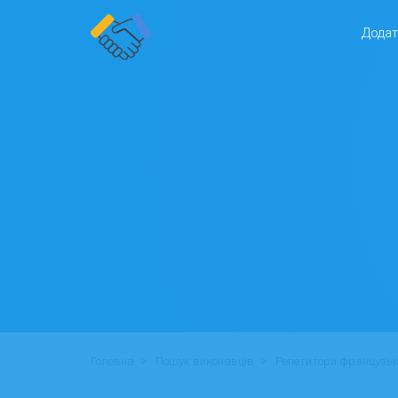
Додат
>
>
Головна
Пошук виконавців
Репетитори французьк