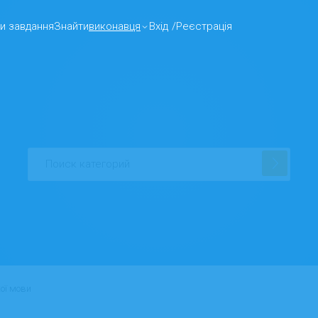
и завдання
Знайти
виконавця
Вхід
/
Реєстрація
ої мови