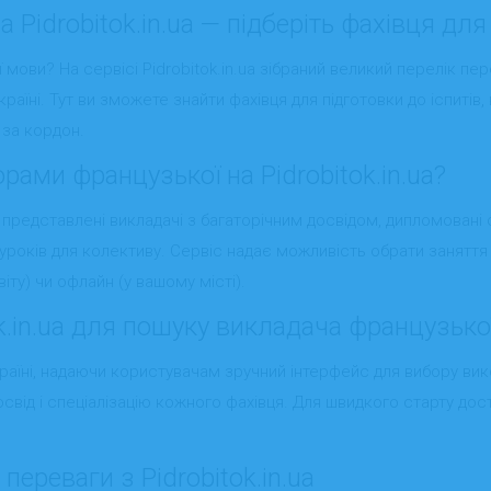
Pidrobitok.in.ua — підберіть фахівця для
ови? На сервісі Pidrobitok.in.ua зібраний великий перелік пере
Україні. Тут ви зможете знайти фахівця для підготовки до іспиті
 за кордон.
рами французької на Pidrobitok.in.ua?
 представлені викладачі з багаторічним досвідом, дипломовані 
уроків для колективу. Сервіс надає можливість обрати заняття 
іту) чи офлайн (у вашому місті).
k.in.ua для пошуку викладача французько
Україні, надаючи користувачам зручний інтерфейс для вибору ви
 досвід і спеціалізацію кожного фахівця. Для швидкого старту д
ереваги з Pidrobitok.in.ua