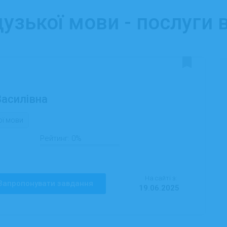
узької мови - послуги 
асилівна
ої мови
Рейтинг:
0%
На сайті з:
Запропонувати завдання
19.06.2025