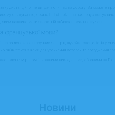
ьку дистанційно, не витрачаючи час на дорогу. Ви можете про
живому спілкуванню, сервіc Pidrobitok.in.ua пропонує пошук вик
в, яким важливо мати зворотній зв’язок в реальному часі.
ра французької мови?
n.ua за допомогою зручних фільтрів, шукайте спеціалістів у спи
но зв’яжеться з вами для уточнення деталей та погодження гра
адоволенням разом із кращими викладачами, обраними на Pidrob
Новини