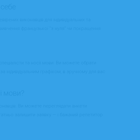
 себе
вірених виконавців для індивідуальних та
в, вивчення французької "з нуля" чи покращення
спеціалісти та носії мови. Ви можете обрати
за індивідуальним графіком, в зручному для вас
ї мови?
конавців. Ви можете переглядати анкети
остатньо залишити заявку — і бажаний репетитор