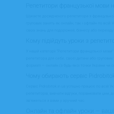
Репетитори французької мови на 
Шукаєте досвідченого репетитора з французької м
групових занять як онлайн, так і офлайн по всій 
своїх знань для подорожей, бізнесу або переїзду
Кому підійдуть уроки з репетито
У нашій категорії "Репетитори французької мови"
репетитора для себе, своєї дитини або групових 
форматі — онлайн (з будь-якої точки України чи св
Чому обирають сервіс Pidrobito
Сервіс Pidrobitok.in.ua успішно працює по всій 
репетиторів, вивчати відгуки, порівнювати ціни,
зв’яжеться з вами у зручний час.
Онлайн та офлайн уроки — ваші п