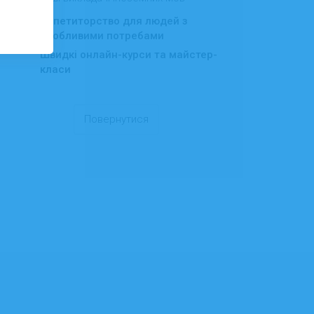
Репетиторство для людей з
особливими потребами
Швидкі онлайн-курси та майстер-
класи
Повернутися