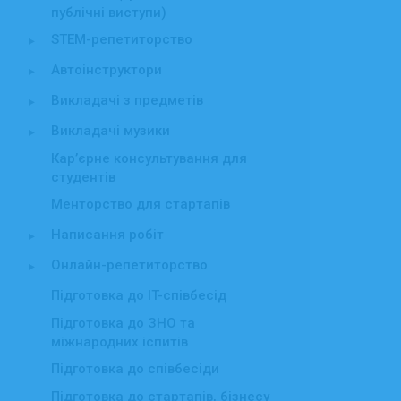
публічні виступи)
STEM-репетиторство
▸
Автоінструктори
▸
Викладачі з предметів
▸
Викладачі музики
▸
Кар’єрне консультування для
студентів
Менторство для стартапів
Написання робіт
▸
Онлайн-репетиторство
▸
Підготовка до IT-співбесід
Підготовка до ЗНО та
міжнародних іспитів
Підготовка до співбесіди
Підготовка до стартапів, бізнесу