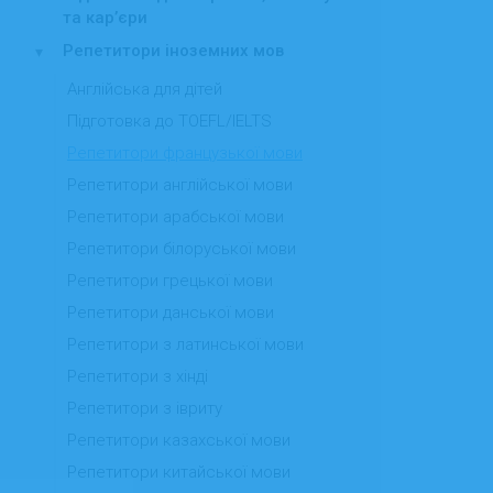
та карʼєри
Репетитори іноземних мов
▾
Англійська для дітей
Підготовка до TOEFL/IELTS
Репетитори французької мови
Репетитори англійської мови
Репетитори арабської мови
Репетитори білоруської мови
Репетитори грецької мови
Репетитори данської мови
Репетитори з латинської мови
Репетитори з хінді
Репетитори з івриту
Репетитори казахської мови
Репетитори китайської мови