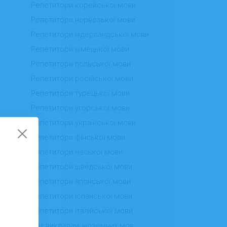
Репетитори корейської мови
Репетитори норвезької мови
Репетитори нідерландської мови
Репетитори німецької мови
Репетитори польської мови
Репетитори російської мови
Репетитори турецької мови
Репетитори угорської мови
Репетитори української мови
Репетитори фінської мови
Репетитори чеської мови
Репетитори шведської мови
Репетитори японської мови
Репетитори іспанської мови
Репетитори італійської мови
Інші викладачі іноземних мов