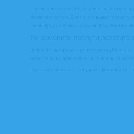
Онлайн-репетиторство дозволяє вивчати француз
зручні платформи. Для тих, хто віддає перевагу 
Такий підхід особливо корисний для дітей та учні
Як замовити послуги репетито
Вибирайте найкращого репетитора на Pidrobitok.i
мови" та залишайте заявку. Виконавець самостій
Розпочніть вивчати французьку ефективно та з з