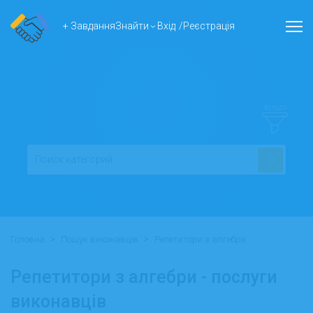
+ Завдання
Знайти
Вхід
/
Реєстрація
ФІЛЬТР
>
>
Головна
Пошук виконавців
Репетитори з алгебри
Репетитори з алгебри - послуги
виконавців