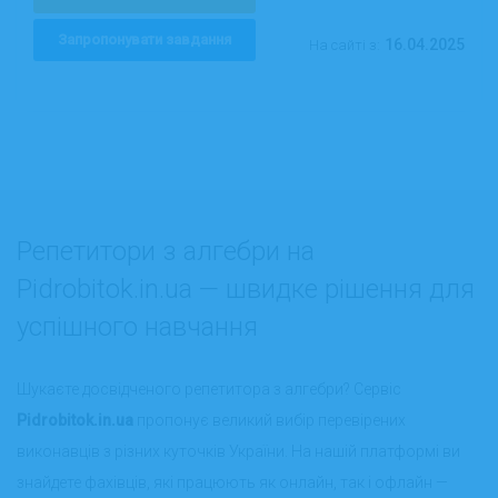
Запропонувати завдання
16.04.2025
На сайті з:
Репетитори з алгебри на
Pidrobitok.in.ua — швидке рішення для
успішного навчання
Шукаєте досвідченого репетитора з алгебри? Сервіс
Pidrobitok.in.ua
пропонує великий вибір перевірених
виконавців з різних куточків України. На нашій платформі ви
знайдете фахівців, які працюють як онлайн, так і офлайн —