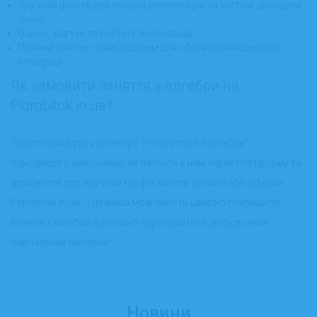
Зручний фільтр для пошуку репетиторів за містом, досвідом,
ціною
Оцінки, відгуки та рейтинг виконавців
Прямий контакт з викладачем для обговорення деталей
співпраці
Як замовити заняття з алгебри на
Pidrobitok.in.ua?
Просто знайдіть у категорії "Репетитори з алгебри"
підходящого виконавця, зв’яжіться з ним через платформу та
домовтеся про зручний графік занять онлайн або офлайн.
Pidrobitok.in.ua — це ваша можливість швидко покращити
знання з алгебри й успішно підготуватися до будь-яких
навчальних викликів!
Новини