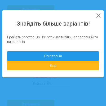
Детальніше
Запропонувати завдання
29.04.2025
На сайті з:
Знайдіть більше варіантів!
Пройдіть реєстрацію і Ви отримаєте більше пропозицій та
виконавців
Харків
Реєстрація
Світлана Гриценко
Вхід
Репетитори з алгебри
Виконано робіт:
2
Рейтинг:
0%
Детальніше