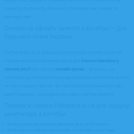
гарантує прозорість і безпечну співпрацю між учнями та
викладачами.
Онлайн та офлайн заняття з алгебри — для
будь-якої точки України
На Pidrobitok.in.ua працюють репетитори з різних областей,
тому ви можете знайти викладача для
очного навчання у
своєму місті
або обрати
онлайн-уроки
— формату, що
особливо зручний для мешканців невеликих населених пунктів
чи тих, хто цінує свій час. Ви також можете домовитися про
заняття вдома, у викладача або навіть групові заняття.
Переваги сервісу Pidrobitok.in.ua для пошуку
репетитора з алгебри
Велика база перевірених викладачів по всій Україні
Можливість вибору між онлайн та офлайн заняттями