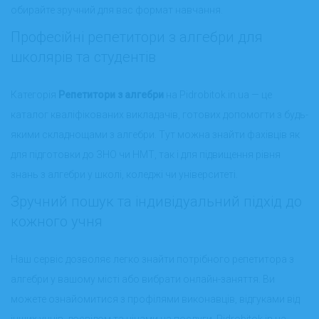
обирайте зручний для вас формат навчання.
Професійні репетитори з алгебри для
школярів та студентів
Категорія
Репетитори з алгебри
на Pidrobitok.in.ua — це
каталог кваліфікованих викладачів, готових допомогти з будь-
якими складнощами з алгебри. Тут можна знайти фахівців як
для підготовки до ЗНО чи НМТ, так і для підвищення рівня
знань з алгебри у школі, коледжі чи університеті.
Зручний пошук та індивідуальний підхід до
кожного учня
Наш сервіс дозволяє легко знайти потрібного репетитора з
алгебри у вашому місті або вибрати онлайн-заняття. Ви
можете ознайомитися з профілями виконавців, відгуками від
інших учнів, досвідом та цінами на послуги. Pidrobitok.in.ua