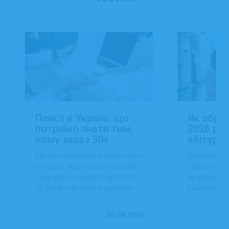
Пенсії в Україні: що
Як обра
потрібно знати тим,
2026 роц
кому зараз 30+
абітуріє
Від чого залежить розмір пенсії
Дізнайтеся,
в Україні, чому про страховий
обрати проф
стаж варто подбати ще після
враховуючи 
30 років і що можна зробити
ринку праці,
вже сьогодні для фінансової
перспектив
впевненості в майбутньому.
працевлашт
05.08.2026