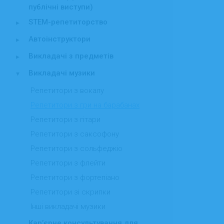
публічні виступи)
STEM-репетиторство
▸
Автоінструктори
▸
Викладачі з предметів
▸
Викладачі музики
▾
Репетитори з вокалу
Репетитори з гри на барабанах
Репетитори з гітари
Репетитори з саксофону
Репетитори з сольфеджіо
Репетитори з флейти
Репетитори з фортепіано
Репетитори зі скрипки
Інші викладачі музики
Кар’єрне консультування для