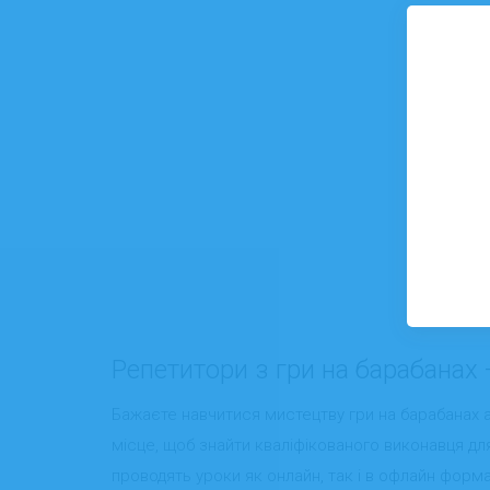
Репетитори з гри на барабанах —
Бажаєте навчитися мистецтву гри на барабанах аб
місце, щоб знайти кваліфікованого виконавця для
проводять уроки як онлайн, так і в офлайн форматі