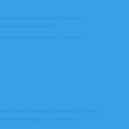
стилю гри та рівня підготовки. Ви знайдете
ів і просунутих музикантів.
икладача за відгуками, цінами та форматом
ткові послуги чи навчання. Для початку достатньо
а тарифами викладачів. Наступний крок —