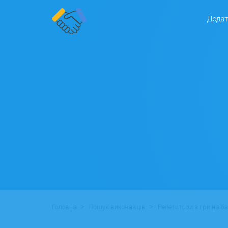
Додат
>
>
Головна
Пошук виконавців
Репетитори з гри на б