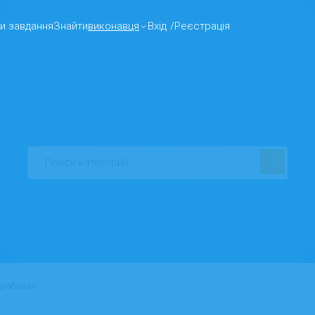
и завдання
Знайти
виконавця
Вхід
/
Реєстрація
арабанах