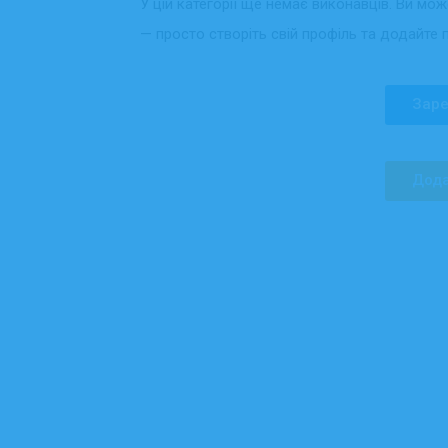
У цій категорії ще немає виконавців. Ви мо
— просто створіть свій профіль та додайте 
Заре
Дода