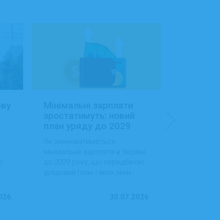
ову
Мінімальні зарплати
Заробітн
зростатимуть: новий
Україні:
план уряду до 2029
сфера об
року
будівниц
Як змінюватиметься
Як змінила
доходам
мінімальна зарплата в Україні
в Україні, 
о
до 2029 року, що передбачає
випередила
урядовий план і яких змін
за рівнем д
ду
варто очікувати працівникам
тенденції 
та роботодавцям.
ринок праці
026
30.07.2026