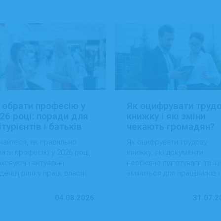
 обрати професію у
Як оцифрувати труд
26 році: поради для
книжку і які зміни
ітурієнтів і батьків
чекають громадян?
найтеся, як правильно
Як оцифрувати трудову
ати професію у 2026 році,
книжку, які документи
ховуючи актуальні
необхідно підготувати та щ
денції ринку праці, власні
зміниться для працівників і
вички та перспективи
роботодавців після перехо
ацевлаштування.
на електронний формат.
04.08.2026
31.07.2