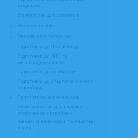
студентів
Менторство для стартапів
Написання робіт
▸
Онлайн-репетиторство
▸
Підготовка до IT-співбесід
Підготовка до ЗНО та
міжнародних іспитів
Підготовка до співбесіди
Підготовка до стартапів, бізнесу
та карʼєри
Репетитори іноземних мов
▸
Репетиторство для людей з
особливими потребами
Швидкі онлайн-курси та майстер-
класи