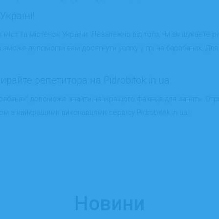
Україні!
 міст та містечок України. Незалежно від того, чи ви шукаєте реп
й зможе допомогти вам досягнути успіху у грі на барабанах. Для 
райте репетитора на Pidrobitok.in.ua
барабанах” допоможе знайти найкращого фахівця для занять. От
ом з найкращими виконавцями сервісу Pidrobitok.in.ua!
Новини