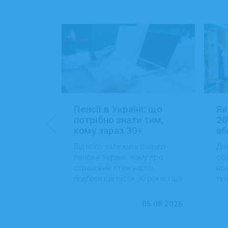
: 15+
Пенсії в Україні: що
Як
ансій
потрібно знати тим,
20
кому зараз 30+
аб
йти роботу
Від чого залежить розмір
Діз
 які сезонні
пенсії в Україні, чому про
обр
більший
страховий стаж варто
вра
вості
подбати ще після 30 років і що
тен
 студентам
можна зробити вже сьогодні
на
для фінансової впевненості в
пр
13.07.2026
05.08.2026
майбутньому.