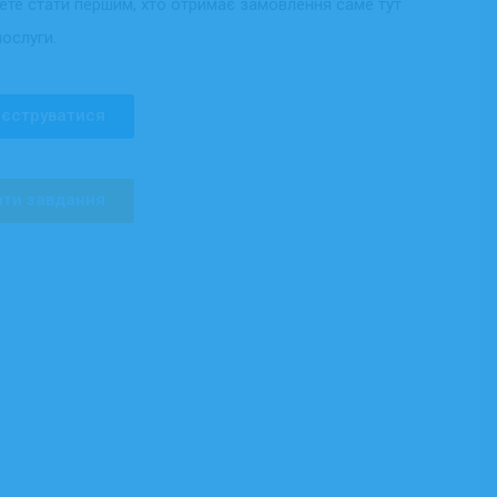
жете стати першим, хто отримає замовлення саме тут
послуги.
єструватися
ти завдання