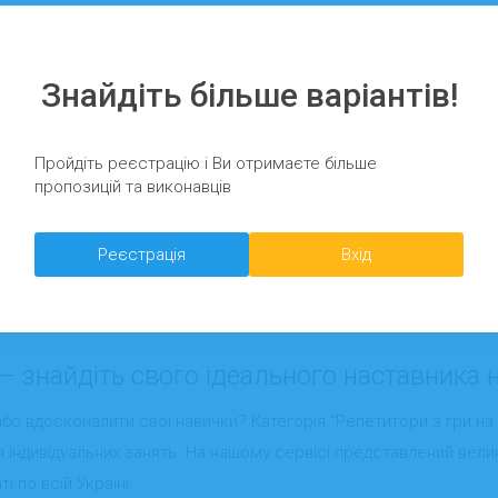
Знайдіть більше варіантів!
Пройдіть реєстрацію і Ви отримаєте більше
пропозицій та виконавців
Реєстрація
Вхід
 знайдіть свого ідеального наставника на
о вдосконалити свої навички? Категорія “Репетитори з гри на б
 індивідуальних занять. На нашому сервісі представлений велик
 по всій Україні.