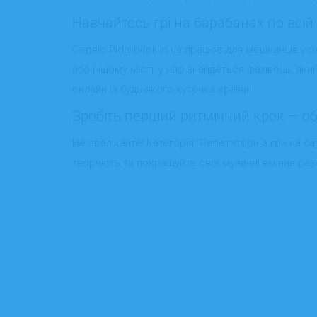
Навчайтесь грі на барабанах по всій 
Сервіс Pidrobitok.in.ua працює для мешканців усіх
або іншому місті, у нас знайдеться фахівець, яки
онлайн із будь-якого куточка країни!
Зробіть перший ритмічний крок — оби
Не зволікайте! Категорія “Репетитори з гри на 
творчість та покращуйте свої музичні вміння раз