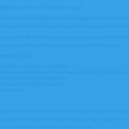
анів саме на Pidrobitok.in.ua?
 та зручно можна підібрати фахівця відповідно до ваших потреб, 
досвід роботи з учнями різного віку та зі знаннями для початківц
у ви можете бути впевнені у якості послуг. Ви самі обираєте в
), так і особисто (офлайн) у вашому місті або навіть вдома.
obitok.in.ua
барабанах у всіх регіонах України.
йн через відеозв’язок або офлайн в музичній студії чи вдома.
лі, рівень та музичні вподобання.
к модерації профілів викладачів.
іноутворення.
 об’єднує кваліфікованих виконавців та людей, які шукають дода
ах”, переглянути анкети, ознайомитися з досвідом, відгуками т
ро перше заняття у зручному для вас форматі.