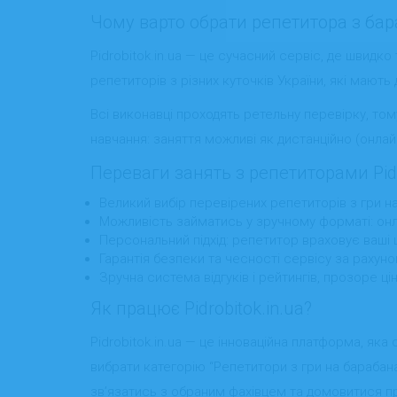
Чому варто обрати репетитора з бараб
Pidrobitok.in.ua — це сучасний сервіс, де швидко
репетиторів з різних куточків України, які мають 
Всі виконавці проходять ретельну перевірку, том
навчання: заняття можливі як дистанційно (онлайн
Переваги занять з репетиторами Pidr
Великий вибір перевірених репетиторів з гри на 
Можливість займатись у зручному форматі: онла
Персональний підхід: репетитор враховує ваші ці
Гарантія безпеки та чесності сервісу за рахуно
Зручна система відгуків і рейтингів, прозоре ц
Як працює Pidrobitok.in.ua?
Pidrobitok.in.ua — це інноваційна платформа, яка
вибрати категорію “Репетитори з гри на барабан
зв’язатись з обраним фахівцем та домовитися п