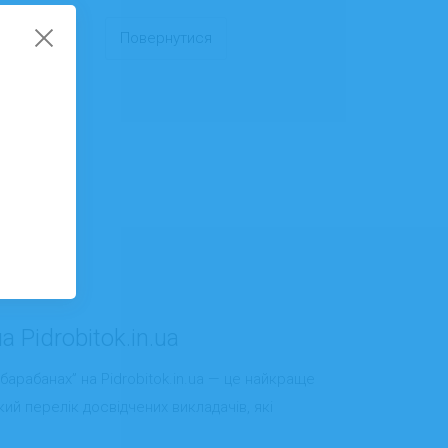
Повернутися
 Pidrobitok.in.ua
арабанах” на Pidrobitok.in.ua — це найкраще
ий перелік досвідчених викладачів, які