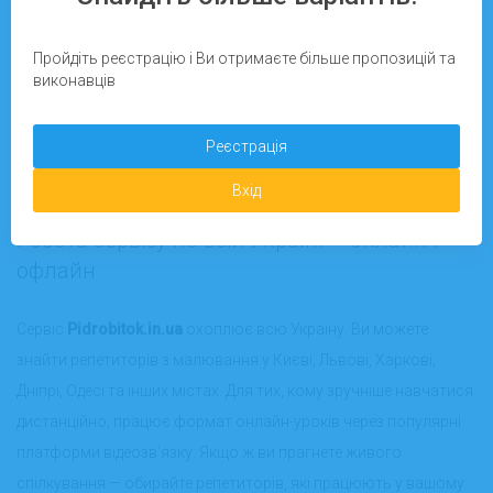
хистом до малювання, але й досвідом викладання для дітей та
дорослих. Ви зможете обрати репетитора, який підлаштує
Пройдіть реєстрацію і Ви отримаєте більше пропозицій та
програму під ваші потреби — академічне малювання, живопис,
виконавців
ілюстрація, підготовка до вступу у творчі ВНЗ тощо.
Онлайн-заняття у зручний для вас час
Реєстрація
Офлайн уроки у вашому місті
Можливість відгуків та рейтингу виконавців
Вхід
Доступні ціни та прозорі умови співпраці
Робота сервісу по всій Україні — онлайн і
офлайн
Сервіс
Pidrobitok.in.ua
охоплює всю Україну. Ви можете
знайти репетиторів з малювання у Києві, Львові, Харкові,
Дніпрі, Одесі та інших містах. Для тих, кому зручніше навчатися
дистанційно, працює формат онлайн-уроків через популярні
платформи відеозв’язку. Якщо ж ви прагнете живого
спілкування — обирайте репетиторів, які працюють у вашому