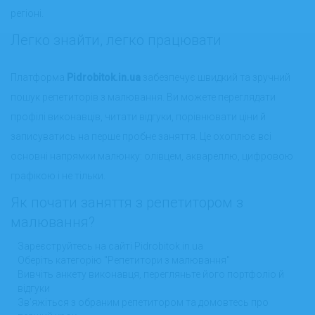
регіоні.
Легко знайти, легко працювати
Платформа
Pidrobitok.in.ua
забезпечує швидкий та зручний
пошук репетиторів з малювання. Ви можете переглядати
профілі виконавців, читати відгуки, порівнювати ціни й
записуватись на перше пробне заняття. Це охоплює всі
основні напрямки малюнку: олівцем, аквареллю, цифровою
графікою і не тільки.
Як почати заняття з репетитором з
малювання?
Зареєструйтесь на сайті Pidrobitok.in.ua
Оберіть категорію "Репетитори з малювання"
Вивчіть анкету виконавця, перегляньте його портфоліо й
відгуки
Зв’яжіться з обраним репетитором та домовтесь про