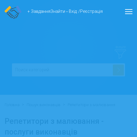
+ Завдання
Знайти
Вхід
/
Реєстрація
ФІЛЬТР
>
>
Головна
Пошук виконавців
Репетитори з малювання
Репетитори з малювання -
послуги виконавців