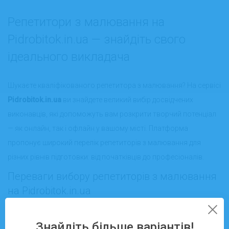
Репетитори з малювання на
Pidrobitok.in.ua — знайдіть свого
ідеального викладача
Шукаєте кваліфікованого репетитора з малювання? На сервісі
Pidrobitok.in.ua
ви знайдете великий вибір досвідчених
виконавців, які допоможуть вам розкрити творчий потенціал
— як онлайн, так і офлайн у вашому місті. Платформа
пропонує широкий перелік репетиторів з малювання для
різних рівнів підготовки: від початківців до професіоналів.
Переваги вибору репетиторів з малювання
на Pidrobitok.in.ua
Наші виконавці — це перевірені фахівці, що володіють не лише
Знайдіть більше варіантів!