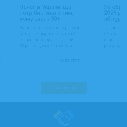
Пенсії в Україні: що
Як обра
потрібно знати тим,
2026 роц
кому зараз 30+
абітуріє
Від чого залежить розмір пенсії
Дізнайтеся,
в Україні, чому про страховий
обрати проф
стаж варто подбати ще після
враховуючи 
30 років і що можна зробити
ринку праці,
вже сьогодні для фінансової
перспектив
впевненості в майбутньому.
працевлашт
05.08.2026
Усі новини