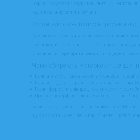
і офлайн-розваги в садочках, дитячих центрах ч
індивідуальних запитів батьків.
Організуйте свято або корисний час д
Завдяки нашому сервісу ви можете швидко знайти 
замовлення, регулярні заняття, і навіть індивідуа
можливість перевірити рейтинги й відгуки інших б
Чому обирають Pidrobitok.in.ua для 
Великий вибір перевірених виконавців по всій Ук
Реальні відгуки та рейтинги допомагають зроби
Гнучкі формати співпраці: онлайн-уроки, офлайн-
Простий інтерфейс, швидкий підбір і легке бро
Замовляйте рухливі ігри для малюків на Pidrobitok
щоб зробити кожен день вашої малечі наповне