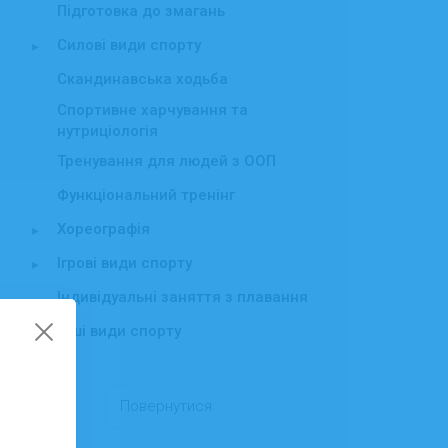
Підготовка до змагань
Силові види спорту
▸
Скандинавська ходьба
Спортивне харчування та
нутриціологія
Тренування для людей з ООП
Функціональний тренінг
Хореографія
▸
Ігрові види спорту
▸
Індивідуальні заняття з плавання
Інші види спорту
▸
Повернутися