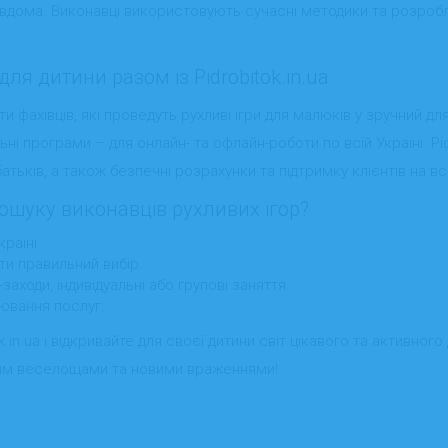
и вдома. Виконавці використовують сучасні методики та розробл
ля дитини разом із Pidrobitok.in.ua
фахівців, які проведуть рухливі ігри для малюків у зручний дл
льні програми – для онлайн- та офлайн-роботи по всій Україні. Pi
атьків, а також безпечні розрахунки та підтримку клієнтів на в
пошуку виконавців рухливих ігор?
раїні.
ти правильний вибір.
заходи, індивідуальні або групові заняття.
нювання послуг.
.in.ua і відкривайте для своєї дитини світ цікавого та активног
ним веселощами та новими враженнями!