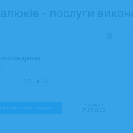
малюків - послуги викон
Олександрівна
в
Рейтинг:
0%
На сайті з:
Запропонувати завдання
07.08.2025