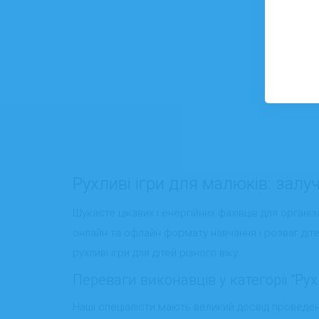
Рухливі ігри для малюків: залуч
Шукаєте цікавих і енергійних фахівців для організа
онлайн та офлайн формату навчання і розваг діте
рухливі ігри для дітей різного віку.
Переваги виконавців у категорії “Рух
Наші спеціалісти мають великий досвід проведенн