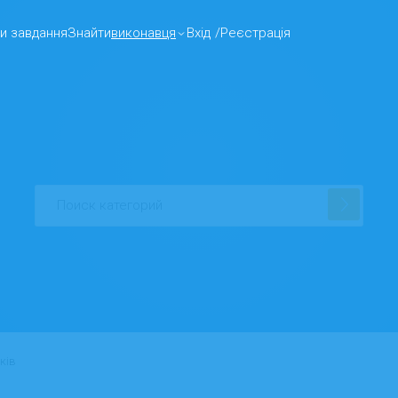
и завдання
Знайти
виконавця
Вхід
/
Реєстрація
ків