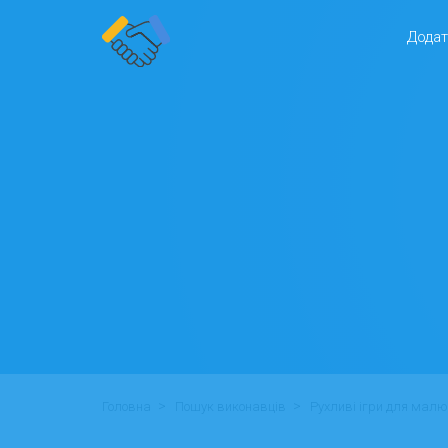
Додат
>
>
Головна
Пошук виконавців
Рухливі ігри для малю