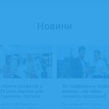
Новини
 обрати професію у
Як оцифрувати труд
26 році: поради для
книжку і які зміни
ітурієнтів і батьків
чекають громадян?
найтеся, як правильно
Як оцифрувати трудову
ати професію у 2026 році,
книжку, які документи