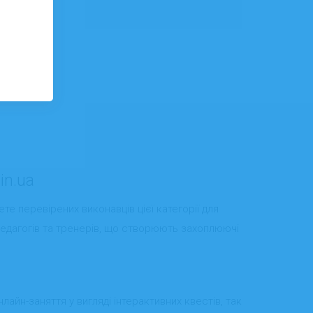
in.ua
дете перевірених виконавців цієї категорії для
 педагогів та тренерів, що створюють захоплюючі
айн-заняття у вигляді інтерактивних квестів, так