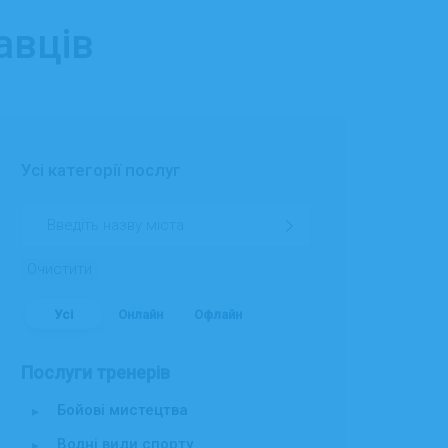
авців
Усі категорії послуг
Очистити
Усі
Онлайн
Офлайн
Послуги тренерів
Бойові мистецтва
▸
Водні види спорту
▸