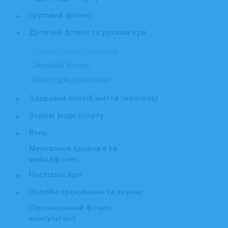
Груповий фітнес
▸
Дитячий фітнес та рухливі ігри
▾
Рухливі ігри для малюків
Сімейний фітнес
Фітнес для дошкільнят
Здоровий спосіб життя (wellness)
▸
Зимові види спорту
▸
Йога
▸
Ментальне здоров’я та
майндфітнес
Настільні ігри
▸
Онлайн-тренування та коучінг
▸
Персональний фітнес-
консультант