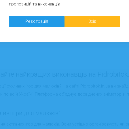
пропозицій та виконавців
Реєстрація
Вхід
айте найкращих виконавців на Pidrobitok.
ції рухливих ігор для малюків? На сайті Pidrobitok.in.ua ви знай
й по всій Україні. Платформа об’єднує досвідчених аніматорів,
ливі ігри для малюків”
я активних ігор для малюків. Вони успішно організовують як онл