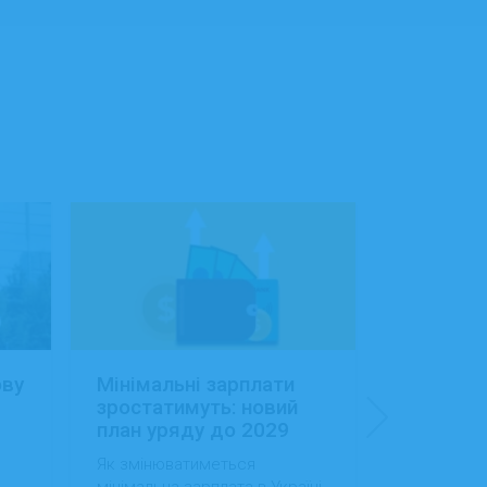
ову
Мінімальні зарплати
Заробітн
зростатимуть: новий
Україні:
план уряду до 2029
сфера об
року
будівниц
Як змінюватиметься
Як змінила
доходам
мінімальна зарплата в Україні
в Україні, 