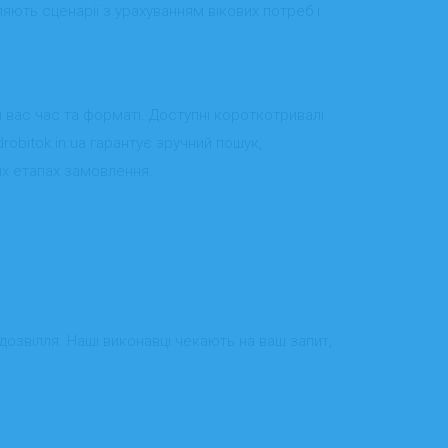
яють сценарії з урахуванням вікових потреб і
я вас час та форматі. Доступні короткотривалі
drobitok.in.ua гарантує зручний пошук,
сіх етапах замовлення.
о дозвілля. Наші виконавці чекають на ваш запит,