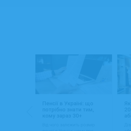
: 15+
Пенсії в Україні: що
Як
ансій
потрібно знати тим,
20
кому зараз 30+
аб
йти роботу
Від чого залежить розмір
Діз
 які сезонні
пенсії в Україні, чому про
обр