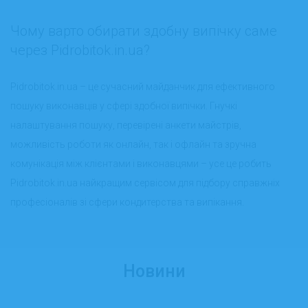
Чому варто обирати здобну випічку саме
через Pidrobitok.in.ua?
Pidrobitok.in.ua
– це сучасний майданчик для ефективного
пошуку виконавців у сфері здобної випічки. Гнучкі
налаштування пошуку, перевірені анкети майстрів,
можливість роботи як онлайн, так і офлайн та зручна
комунікація між клієнтами і виконавцями – усе це робить
Pidrobitok.in.ua найкращим сервісом для підбору справжніх
професіоналів зі сфери кондитерства та випікання.
Новини