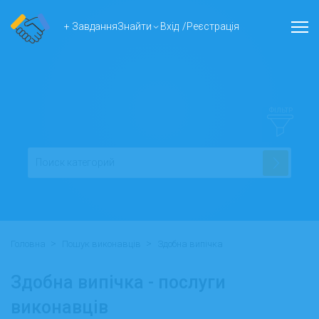
+ Завдання
Знайти
Вхід
/
Реєстрація
ФІЛЬТР
>
>
Головна
Пошук виконавців
Здобна випічка
Здобна випічка - послуги
виконавців