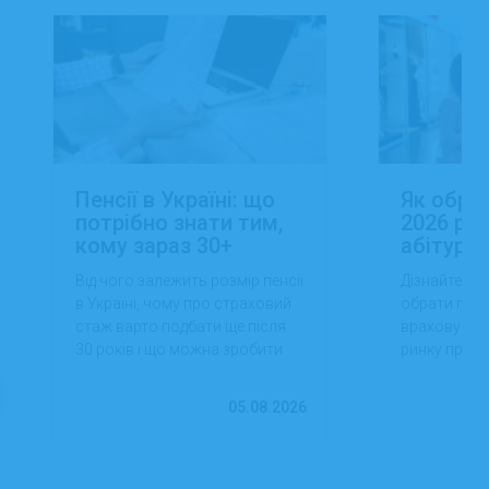
Пенсії в Україні: що
Як обра
потрібно знати тим,
2026 роц
кому зараз 30+
абітуріє
Від чого залежить розмір пенсії
Дізнайтеся,
в Україні, чому про страховий
обрати проф
стаж варто подбати ще після
враховуючи 
30 років і що можна зробити
ринку праці,
вже сьогодні для фінансової
перспектив
впевненості в майбутньому.
працевлашт
05.08.2026