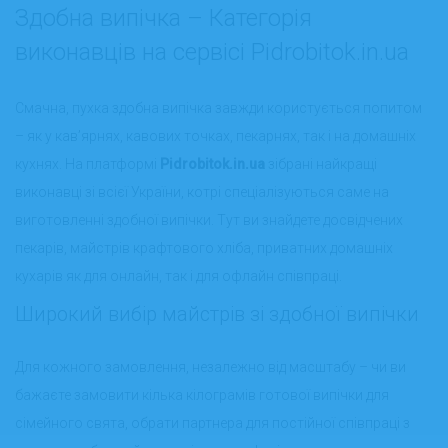
Здобна випічка – Категорія
виконавців на сервісі Pidrobitok.in.ua
Смачна, пухка здобна випічка завжди користується попитом
– як у кав’ярнях, кавових точках, пекарнях, так і на домашніх
кухнях. На платформі
Pidrobitok.in.ua
зібрані найкращі
виконавці зі всієї України, котрі спеціалізуються саме на
виготовленні здобної випічки. Тут ви знайдете досвідчених
пекарів, майстрів крафтового хліба, приватних домашніх
кухарів як для онлайн, так і для офлайн співпраці.
Широкий вибір майстрів зі здобної випічки
Для кожного замовлення, незалежно від масштабу – чи ви
бажаєте замовити кілька кілограмів готової випічки для
сімейного свята, обрати партнера для постійної співпраці з