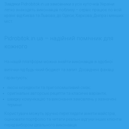
Завдяки Pidrobitok.in.ua замовники з усіх куточків України
легко знаходять виконавців поблизу – сервіс працює по всій
країні: від Києва та Львова, до Одеси, Харкова, Дніпра і менших
міст.
Pidrobitok.in.ua – надійний помічник для
кожного
На нашій платформі можна знайти виконавців зі здобної
випічки під будь-який бюджет та запит. Досвідчені фахівці
гарантують:
якісні інгредієнти та приголомшливий смак;
оригінальні авторські рецепти та класичні варіанти;
швидку комунікацію та виконання замовлень у зазначені
терміни.
Користувачі можуть зручно переглядати анкети майстрів,
оцінювати портфоліо та читати реальні відгуки інших клієнтів
перед вибором ідеального виконавця.