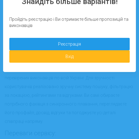
Знайдіть більше варіантів!
групові заняття та майстер-класи. Багато виконавців мають
відповідні сертифікати, спортивні досягнення та унікальні
Пройдіть реєстрацію і Ви отримаєте більше пропозицій та
авторські методики викладання. Замовники можуть вибрати
виконавців
формат співпраці –
особисті офлайн тренування у басейні
або
онлайн-консультації та курси
.
Реєстрація
Як працює сервіс Pidrobitok.in.ua?
Вхід
Pidrobitok.in.ua
– це сучасний онлайн-майданчик для пошуку
перевірених виконавців по всій Україні. Для зручності
користувачів реалізовано зручну систему пошуку, фільтрацію
за локацією, рейтингами та відгуками. Ви самі обираєте
потрібного фахівця з синхронного плавання, переглядаєте
його профайл, досвід, відгуки та погоджуєте усі деталі
співпраці напряму.
Переваги сервісу: