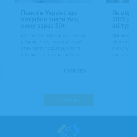
Пенсії в Україні: що
Як обра
потрібно знати тим,
2026 роц
кому зараз 30+
абітуріє
Від чого залежить розмір пенсії
Дізнайтеся,
в Україні, чому про страховий
обрати проф
стаж варто подбати ще після
враховуючи 
30 років і що можна зробити
ринку праці,
вже сьогодні для фінансової
перспектив
впевненості в майбутньому.
працевлашт
05.08.2026
Усі новини