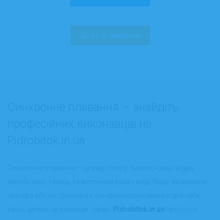
Додати завдання
Синхронне плавання – знайдіть
професійних виконавців на
Pidrobitok.in.ua
Синхронне плавання – це вид спорту, який поєднує водну
акробатику, танець та витончені рухи у воді. Якщо ви шукаєте
тренера або інструктора з синхронного плавання для себе,
своєї дитини чи команди, сервіс
Pidrobitok.in.ua
пропонує