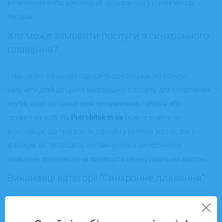
величезний вибір виконавців цієї категорії у різних містах
України.
Хто може замовити послуги з синхронного
плавання?
Наш сервіс однаково підходить для батьків, які хочуть
залучити дітей до цього видовищного спорту, для спортивних
клубів, шкіл, організаторів тренувальних таборів або
приватних осіб. На
Pidrobitok.in.ua
можна знайти як
виконавців, що працюють офлайн у великих містах, так і
фахівців, які проводять онлайн-уроки з синхронного
плавання, допомагаючи поліпшити техніку навіть на відстані.
Виконавці категорії “Синхронне плавання”
На платформі реєструються досвідчені тренери, хореографи і
навіть чинні спортсмени, які можуть проводити індивідуальні,