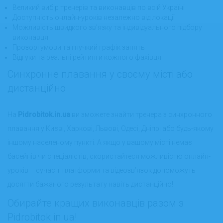
Великий вибір тренерів та виконавців по всій Україні
Доступність онлайн-уроків незалежно від локації
Можливість швидкого зв’язку та індивідуального підбору
виконавця
Прозорі умови та гнучкий графік занять
Відгуки та реальні рейтинги кожного фахівця
Синхронне плавання у своєму місті або
дистанційно
На
Pidrobitok.in.ua
ви зможете знайти тренера з синхронного
плавання у Києві, Харкові, Львові, Одесі, Дніпрі або будь-якому
іншому населеному пункті. А якщо у вашому місті немає
басейнів чи спеціалістів, скористайтеся можливістю онлайн-
уроків – сучасні платформи та відеозв’язок допоможуть
досягти бажаного результату навіть дистанційно!
Обирайте кращих виконавців разом з
Pidrobitok.in.ua!