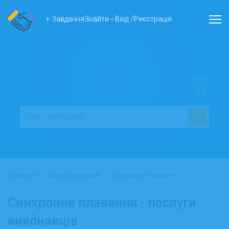
+ Завдання
Знайти
Вхід
/
Реєстрація
ФІЛЬТР
>
>
Головна
Пошук виконавців
Синхронне плавання
Синхронне плавання - послуги
виконавців