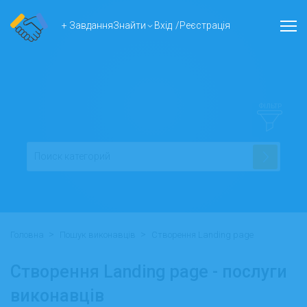
+ Завдання
Знайти
Вхід
/
Реєстрація
ФІЛЬТР
>
>
Головна
Пошук виконавців
Створення Landing page
Створення Landing page - послуги
виконавців