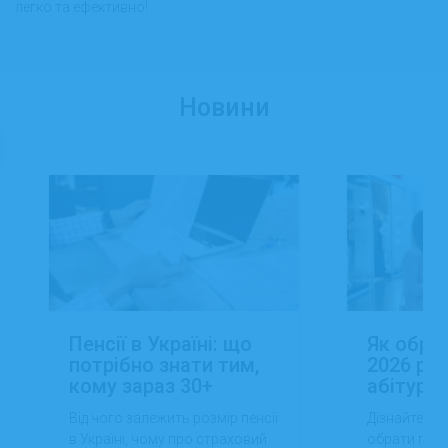
легко та ефективно!
Новини
Пенсії в Україні: що
Як обра
потрібно знати тим,
2026 роц
кому зараз 30+
абітуріє
Від чого залежить розмір пенсії
Дізнайтеся,
в Україні, чому про страховий
обрати проф