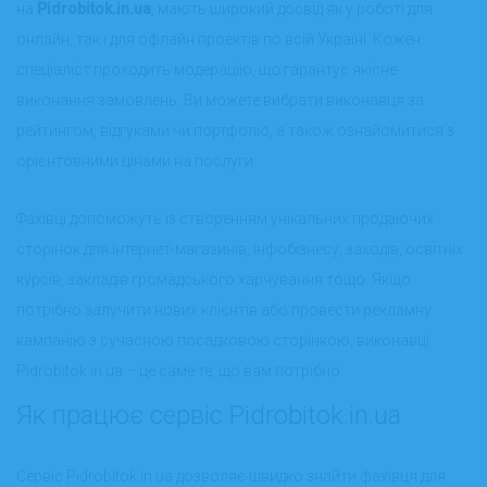
на
Pidrobitok.in.ua
, мають широкий досвід як у роботі для
онлайн, так і для офлайн проектів по всій Україні. Кожен
спеціаліст проходить модерацію, що гарантує якісне
виконання замовлень. Ви можете вибрати виконавця за
рейтингом, відгуками чи портфоліо, а також ознайомитися з
орієнтовними цінами на послуги.
Фахівці допоможуть із створенням унікальних продаючих
сторінок для інтернет-магазинів, інфобізнесу, заходів, освітніх
курсів, закладів громадського харчування тощо. Якщо
потрібно залучити нових клієнтів або провести рекламну
кампанію з сучасною посадковою сторінкою, виконавці
Pidrobitok.in.ua – це саме те, що вам потрібно.
Як працює сервіс Pidrobitok.in.ua
Сервіс Pidrobitok.in.ua дозволяє швидко знайти фахівця для