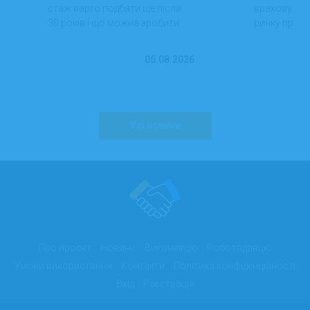
стаж варто подбати ще після
враховуючи 
30 років і що можна зробити
ринку праці,
вже сьогодні для фінансової
перспектив
впевненості в майбутньому.
працевлашт
05.08.2026
Усі новини
Про проєкт
Новини
Виконавцю
Роботодавцю
Умови використання
Контакти
Політика конфіденційності
Вхід
Реєстрація