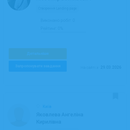
Створення Landing page
Виконано робіт:
0
Рейтинг:
0%
Детальніше
Запропонувати завдання
29.03.2026
На сайті з:
Київ
Яковлева Ангеліна
Кирилівна