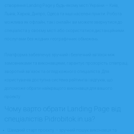
створення Landing Page у будь-якому місті України — Київ,
Львів, Харків, Дніпро, Одеса та інші населені пункти. Робота
можлива як офлайн, так і онлайн: ви можете звернутися до
спеціаліста у своєму місті або скористатися дистанційними
послугами без жодних географічних обмежень.
Платформа забезпечує зручний і безпечний зв’язок між
замовниками та виконавцями, гарантує прозорість співпраці,
зворотній зв’язок та огляд кожного спеціаліста. Для
користувачів доступна система рейтингів і відгуків, що
допоможе обрати найкращого виконавця для вашого
проекту.
Чому варто обрати Landing Page від
спеціалістів Pidrobitok.in.ua?
Швидкий старт проєкту — зручний пошук виконавця та