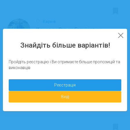
Харків
Кочарян Сурен Гарнікович
Створення Landing page
Знайдіть більше варіантів!
Виконано робіт:
0
Рейтинг:
0%
Пройдіть реєстрацію і Ви отримаєте більше пропозицій та
виконавців
Детальніше
Реєстрація
Вхід
Запропонувати завдання
24.09.2025
На сайті з: