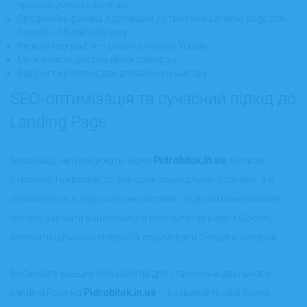
прозорі умови співпраці
Професійні фахівці з досвідом у створенні Landing page для
онлайн і офлайн бізнесу
Велика географія — робота по всій Україні
Можливість дистанційної співпраці
Відгуки та рейтинг для впевненого вибору
SEO-оптимізація та сучасний підхід до
Landing Page
Виконавці, які працюють через
Pidrobitok.in.ua
, не лише
створюють красиві та функціональні цільові сторінки, а й
оптимізують їх під пошукові системи. Це допоможе вашому
бізнесу займати вищі позиції в результатах видачі Google,
залучати цільовий трафік та отримувати більше конверсій.
Вибирайте кращих спеціалістів для створення ідеального
Landing Page на
Pidrobitok.in.ua
— розвивайте свій бізнес