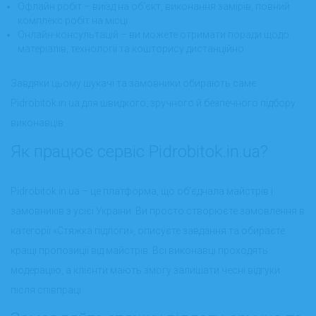
Офлайн робіт – виїзд на об’єкт, виконання замірів, повний
комплекс робіт на місці
Онлайн-консультацій – ви можете отримати поради щодо
матеріалів, технології та кошторису дистанційно
Завдяки цьому шукачі та замовники обирають саме
Pidrobitok.in.ua для швидкого, зручного й безпечного підбору
виконавців.
Як працює сервіс Pidrobitok.in.ua?
Pidrobitok.in.ua – це платформа, що об’єднала майстрів і
замовників з усієї України. Ви просто створюєте замовлення в
категорії «Стяжка підлоги», описуєте завдання та обираєте
кращі пропозиції від майстрів. Всі виконавці проходять
модерацію, а клієнти мають змогу залишати чесні відгуки
після співпраці.