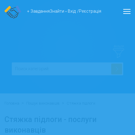
+ Завдання
Знайти
Вхід
/
Реєстрація
ФІЛЬТР
>
>
Головна
Пошук виконавців
Стяжка підлоги
Стяжка підлоги - послуги
виконавців