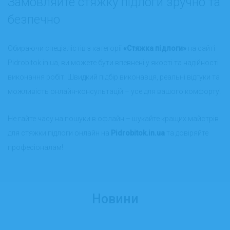
Замовляйте стяжку підлоги зручно та
безпечно
Обираючи спеціалістів з категорії
«Стяжка підлоги»
на сайті
Pidrobitok.in.ua, ви можете бути впевнені у якості та надійності
виконання робіт. Швидкий підбір виконавця, реальні відгуки та
можливість онлайн-консультацій – усе для вашого комфорту!
Не гайте часу на пошуки в офлайн – шукайте кращих майстрів
для стяжки підлоги онлайн на
Pidrobitok.in.ua
та довіряйте
професіоналам!
Новини