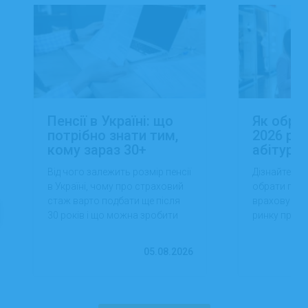
Пенсії в Україні: що
Як обра
потрібно знати тим,
2026 роц
кому зараз 30+
абітуріє
Від чого залежить розмір пенсії
Дізнайтеся,
в Україні, чому про страховий
обрати проф
стаж варто подбати ще після
враховуючи 
30 років і що можна зробити
ринку праці,
вже сьогодні для фінансової
перспектив
впевненості в майбутньому.
працевлашт
05.08.2026