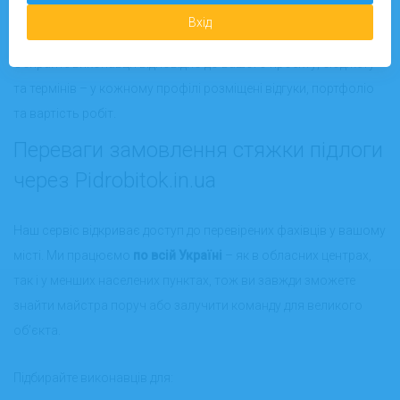
Тепла підлога зі стяжкою
Підготовка основи і демонтаж старих покриттів
Вхід
Обирайте виконавця відповідно до вашого проекту, бюджету
та термінів – у кожному профілі розміщені відгуки, портфоліо
та вартість робіт.
Переваги замовлення стяжки підлоги
через Pidrobitok.in.ua
Наш сервіс відкриває доступ до перевірених фахівців у вашому
місті. Ми працюємо
по всій Україні
– як в обласних центрах,
так і у менших населених пунктах, тож ви завжди зможете
знайти майстра поруч або залучити команду для великого
об’єкта.
Підбирайте виконавців для: