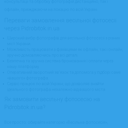
консультації та обробку фотографій дистанційно, так і
офлайн, приїжджаючи на локацію по всій Україні.
Переваги замовлення весільної фотосесії
через Pidrobitok.in.ua
Широкий вибір фотографів для весільної фотосесії з різних
міст України.
Можливість працювати з фахівцями як офлайн, так і онлайн,
зручно домовляючись про всі деталі.
Безпечна та зручна система бронювання і оплати через
нашу платформу.
Оперативний зворотний зв’язок та допомога у підборі саме
«вашого» фотографа.
Сервіс працює по всій Україні, що дозволяє знайти
ідеального фотографа незалежно від вашого міста.
Як замовити весільну фотосесію на
Pidrobitok.in.ua?
Все просто: обирайте категорію «Весільна фотосесія»,