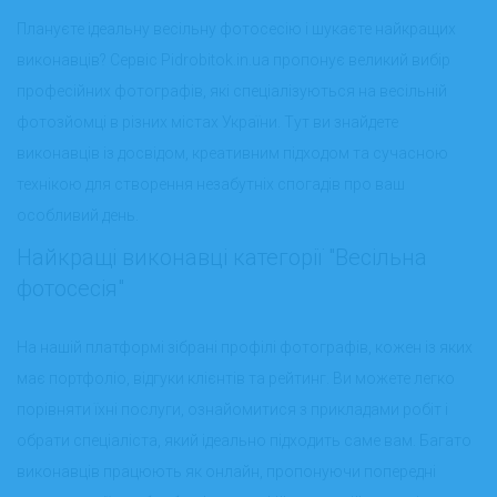
Плануєте ідеальну весільну фотосесію і шукаєте найкращих
виконавців? Сервіс Pidrobitok.in.ua пропонує великий вибір
професійних фотографів, які спеціалізуються на весільній
фотозйомці в різних містах України. Тут ви знайдете
виконавців із досвідом, креативним підходом та сучасною
технікою для створення незабутніх спогадів про ваш
особливий день.
Найкращі виконавці категорії "Весільна
фотосесія"
На нашій платформі зібрані профілі фотографів, кожен із яких
має портфоліо, відгуки клієнтів та рейтинг. Ви можете легко
порівняти їхні послуги, ознайомитися з прикладами робіт і
обрати спеціаліста, який ідеально підходить саме вам. Багато
виконавців працюють як онлайн, пропонуючи попередні