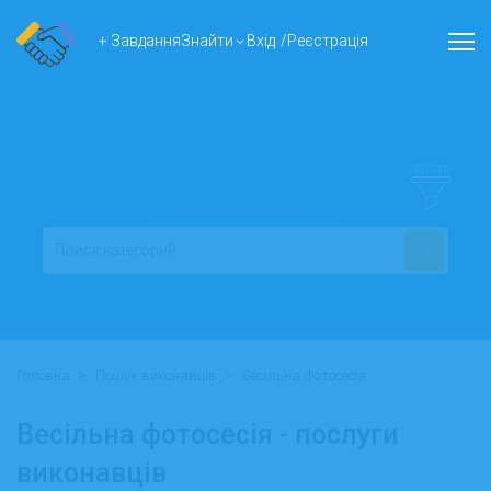
+ Завдання
Знайти
Вхід
/
Реєстрація
ФІЛЬТР
>
>
Головна
Пошук виконавців
Весільна фотосесія
Весільна фотосесія - послуги
виконавців