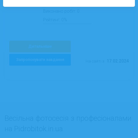
Виконано робіт:
0
Рейтинг:
0%
Детальніше
Запропонувати завдання
17.02.2024
На сайті з:
Весільна фотосесія з професіоналами
на Pidrobitok.in.ua