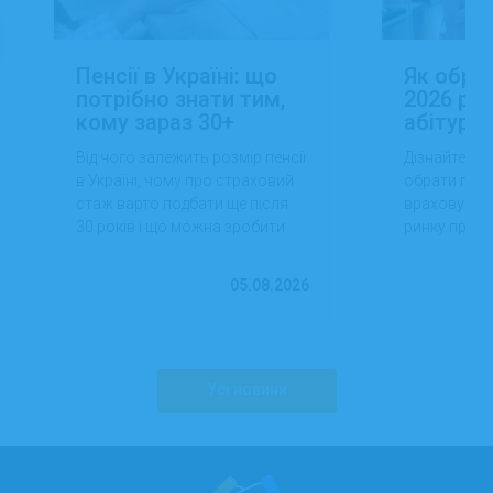
Пенсії в Україні: що
Як обра
потрібно знати тим,
2026 роц
кому зараз 30+
абітуріє
Від чого залежить розмір пенсії
Дізнайтеся,
в Україні, чому про страховий
обрати проф
стаж варто подбати ще після
враховуючи 
30 років і що можна зробити
ринку праці,
вже сьогодні для фінансової
перспектив
впевненості в майбутньому.
працевлашт
05.08.2026
Усі новини