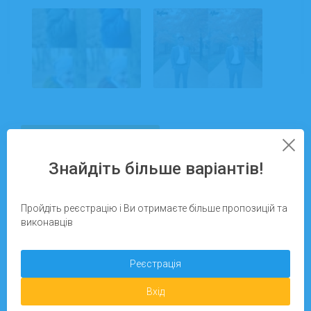
Детальніше
Знайдіть більше варіантів!
Запропонувати завдання
30.05.2025
На сайті з:
Пройдіть реєстрацію і Ви отримаєте більше пропозицій та
виконавців
Реєстрація
Київ
Дарья Даренко
Вхід
Весільна фотосесія