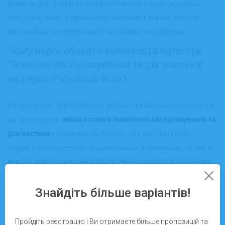
фахівців для професійної діагностики та обслуговування
побутової, комп'ютерної чи промислової техніки, а також
автомобілів чи електроніки – як онлайн, так і офлайн.
Чому варто обирати виконавців категорії
“Технічне обслуговування та діагностика”
на сервісі Pidrobitok.in.ua?
На платформі Pidrobitok.in.ua зібрано досвідчених спеціалістів,
які пропонують
якісні послуги технічного обслуговування та
діагностики
у різних містах України та у дистанційному
форматі. Ви можете обрати виконавця, порівнявши рейтинги,
відгуки, прайси та досвід роботи. Наш інтерфейс зручний для
пошуку як приватних майстрів, так і сервісних компаній.
Знайдіть більше варіантів!
Онлайн та офлайн послуги в будь-якому
регіоні країни
Пройдіть реєстрацію і Ви отримаєте більше пропозицій та