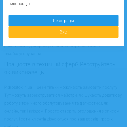
виконавців
Сервіс Pidrobitok.in.ua охоплює всю Україну — виконати
замовлення можна в Києві, Львові, Харкові, Дніпрі, Одесі та
Реєстрація
інших містах. Для багатьох видів діагностики наші спеціалісти
надають
онлайн-консультації
, допомагають вирішити
Вхід
технічні питання дистанційно або заїдуть до вас у будь-який
район країни для проведення виїзної діагностики чи
техобслуговування.
Працюєте в технічній сфері? Реєструйтесь
як виконавець
Pidrobitok.in.ua — це не тільки можливість замовити послугу.
Тут можуть зареєструватися майстри, які шукають додаткову
роботу з технічного обслуговування та діагностики, як
онлайн, так і виїздом. Просто створіть оголошення з описом
послуг, і сотні клієнтів дізнаються про ваш досвід і графік
роботи.