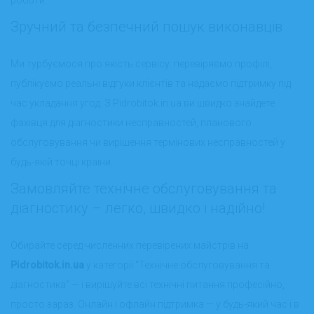
Зручний та безпечний пошук виконавців
Ми турбуємося про якість сервісу: перевіряємо профілі,
публікуємо реальні відгуки клієнтів та надаємо підтримку під
час укладання угод. З Pidrobitok.in.ua ви швидко знайдете
фахівця для діагностики несправностей, планового
обслуговування чи вирішення термінових несправностей у
будь-якій точці країни.
Замовляйте технічне обслуговування та
діагностику – легко, швидко і надійно!
Обирайте серед численних перевірених майстрів на
Pidrobitok.in.ua
у категорії “Технічне обслуговування та
діагностика” — і вирішуйте всі технічні питання професійно,
просто зараз. Онлайн і офлайн підтримка — у будь-який час і в