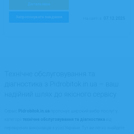
Детальніше
Запропонувати завдання
07.12.2025
На сайті з:
Технічне обслуговування та
діагностика з Pidrobitok.in.ua – ваш
надійний шлях до якісного сервісу
Сервіс
Pidrobitok.in.ua
пропонує широкий вибір послуг у
категорії
технічне обслуговування та діагностика
від
перевірених виконавців з усієї України. Тут ви легко знайдете