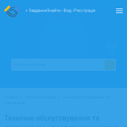
+ Завдання
Знайти
Вхід
/
Реєстрація
ФІЛЬТР
>
>
Головна
Пошук виконавців
Технічне обслуговування та
діагностика
Технічне обслуговування та