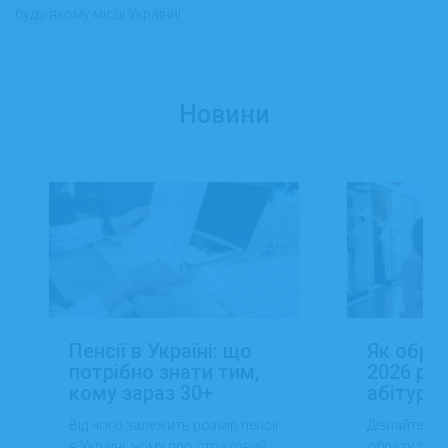
будь-якому місці України!
Новини
Пенсії в Україні: що
Як обра
потрібно знати тим,
2026 роц
кому зараз 30+
абітуріє
Від чого залежить розмір пенсії
Дізнайтеся,
в Україні, чому про страховий
обрати проф