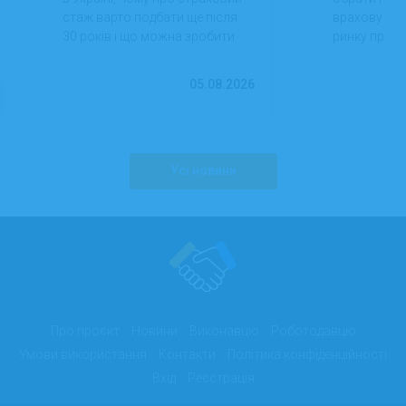
стаж варто подбати ще після
враховуючи 
30 років і що можна зробити
ринку праці,
вже сьогодні для фінансової
перспектив
впевненості в майбутньому.
працевлашт
05.08.2026
Усі новини
Про проєкт
Новини
Виконавцю
Роботодавцю
Умови використання
Контакти
Політика конфіденційності
Вхід
Реєстрація