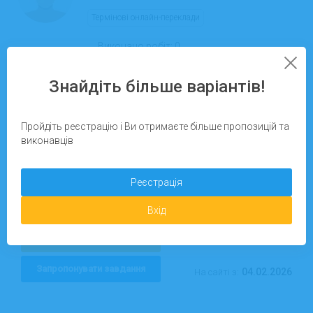
Термінові онлайн-переклади
Виконано робіт:
0
Рейтинг:
0%
Знайдіть більше варіантів!
Пройдіть реєстрацію і Ви отримаєте більше пропозицій та
виконавців
Реєстрація
Вхід
Детальніше
Запропонувати завдання
04.02.2026
На сайті з: