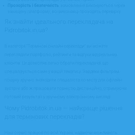
Прозорість і безпечність
: замовлення виконуються через
захищену платформу, всі виконавці проходять перевірку.
Як знайти ідеального перекладача на
Pidrobitok.in.ua?
В категорії “Термінові онлайн-переклади” ви можете
переглядати портфоліо, рейтинги та відгуки від реальних
клієнтів. Це дозволяє легко обрати перекладача, що
спеціалізується саме у вашій тематиці. Завдяки фільтрам
пошуку зручно знаходити спеціаліста по місту для офлайн-
зустрічі або ж працювати повністю дистанційно, отримуючи
готовий результат у зручному електронному вигляді.
Чому Pidrobitok.in.ua — найкраще рішення
для термінових перекладів?
Наш сервіс працює по всій Україні, надаючи можливість