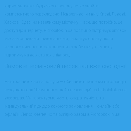
користувачам з будь-якого регіону легко знайти
компетентного перекладача. Неважливо, чи ви у Києві, Львові,
Харкові, Одесі чи невеликому містечку — все, що потрібно, це
доступ до інтернету. Pidrobitok.in.ua постійно підтримує зв’язок
між замовниками і виконавцями, гарантує оплату після
якісного виконання замовлення та забезпечує технічну
підтримку на всіх етапах співпраці.
Замовте терміновий переклад вже сьогодні!
Не втрачайте час на пошуки — обирайте впевнених виконавців
серед категорії “Термінові онлайн-переклади” на Pidrobitok.in.ua
вже зараз. Ми гарантуємо якість, оперативність та
індивідуальний підхід до кожного замовлення – онлайн або
офлайн. Легко, безпечно та вигідно разом із Pidrobitok.in.ua!