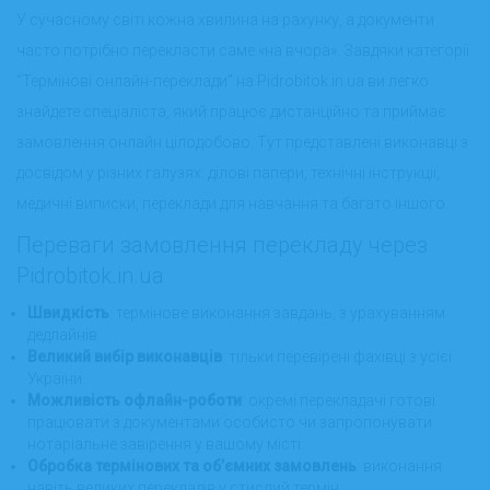
У сучасному світі кожна хвилина на рахунку, а документи
часто потрібно перекласти саме «на вчора». Завдяки категорії
“Термінові онлайн-переклади” на Pidrobitok.in.ua ви легко
знайдете спеціаліста, який працює дистанційно та приймає
замовлення онлайн цілодобово. Тут представлені виконавці з
досвідом у різних галузях: ділові папери, технічні інструкції,
медичні виписки, переклади для навчання та багато іншого.
Переваги замовлення перекладу через
Pidrobitok.in.ua
Швидкість
: термінове виконання завдань, з урахуванням
дедлайнів.
Великий вибір виконавців
: тільки перевірені фахівці з усієї
України.
Можливість офлайн-роботи
: окремі перекладачі готові
працювати з документами особисто чи запропонувати
нотаріальне завірення у вашому місті.
Обробка термінових та об’ємних замовлень
: виконання
навіть великих перекладів у стислий термін.