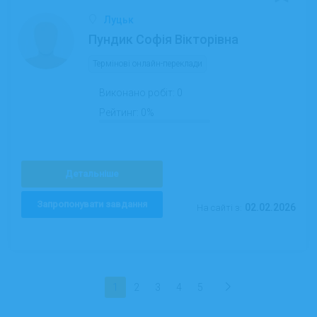
Луцьк
Пундик Софія Вікторівна
Термінові онлайн-переклади
Виконано робіт:
0
Рейтинг:
0%
Детальніше
Запропонувати завдання
02.02.2026
На сайті з:
1
2
3
4
5