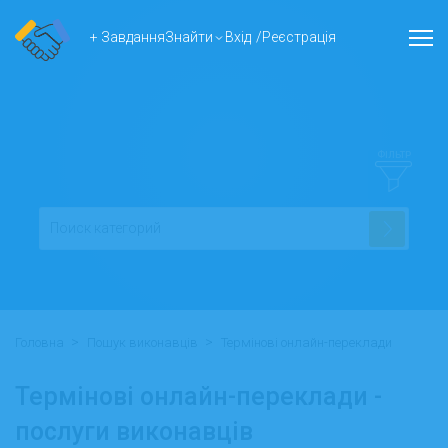
+ Завдання
Знайти
Вхід
/
Реєстрація
ФІЛЬТР
>
>
Головна
Пошук виконавців
Термінові онлайн-переклади
Термінові онлайн-переклади -
послуги виконавців