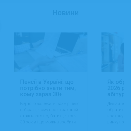
Новини
Пенсії в Україні: що
Як обра
потрібно знати тим,
2026 роц
кому зараз 30+
абітуріє
Від чого залежить розмір пенсії
Дізнайтеся,
в Україні, чому про страховий
обрати проф
стаж варто подбати ще після
враховуючи 
30 років і що можна зробити
ринку праці,
вже сьогодні для фінансової
перспектив