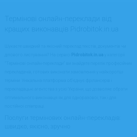
Термінові онлайн-переклади від
кращих виконавців Pidrobitok.in.ua
Шукаєте швидкий та якісний переклад текстів, документів чи
ділового листування? На сервісі
Pidrobitok.in.ua
у категорії
“Термінові онлайн-переклади” ви знайдете перелік професійних
перекладачів, готових виконати замовлення у найкоротші
терміни. Унікальна платформа об’єднує фрілансерів і
перекладацькі агентства з усієї України, що дозволяє обрати
оптимального виконавця як для одноразової, так і для
постійної співпраці.
Послуги термінових онлайн-перекладів:
швидко, якісно, зручно