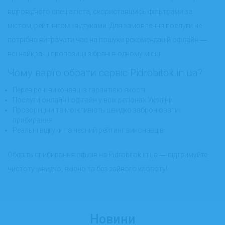
відповідного спеціаліста, скориставшись фільтрами за
містом, рейтингом і відгуками. Для замовлення послуги не
потрібно витрачати час на пошуки рекомендацій офлайн ―
всі найкращі пропозиції зібрані в одному місці.
Чому варто обрати сервіс Pidrobitok.in.ua?
Перевірені виконавці з гарантією якості
Послуги онлайн і офлайн у всіх регіонах України
Прозорі ціни та можливість швидко забронювати
прибирання
Реальні відгуки та чесний рейтинг виконавців
Оберіть прибирання офісів на Pidrobitok.in.ua ― підтримуйте
чистоту швидко, якісно та без зайвого клопоту!
Новини