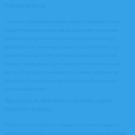
Pidrobitok.in.ua
У категорії «Прибирання офісів» сервісу Pidrobitok.in.ua ви
знайдете перевірених виконавців з відгуками та високим
рейтингом, що дозволяє обрати кращого спеціаліста у
вашому регіоні. Виконавці працюють по всій Україні, а це
дозволяє замовляти послуги прибирання офісів у Києві,
Харкові, Львові, Дніпрі, Одесі, Запоріжжі та багатьох інших
містах. Ви зможете ознайомитись з цінами, переглянути
портфоліо та оперативно зв'язатися для уточнення всіх
деталей замовлення.
Зручність та безпека ― онлайн-сервіс
простого вибору
Pidrobitok.in.ua забезпечує швидкий пошук виконавців для
прибирання офісів ― достатньо залишити заявку та обрати