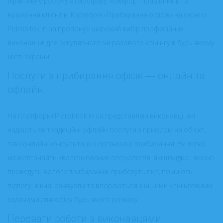
ефективну робочу атмосферу, комфорт працівників та
враження клієнтів. Категорія «Прибирання офісів» на сервісі
Pidrobitok.in.ua пропонує широкий вибір професійних
виконавців для регулярного чи разового клінінгу в будь-якому
місті України.
Послуги з прибирання офісів ― онлайн та
офлайн
На платформі Pidrobitok.in.ua представлені виконавці, які
надають як традиційні офлайн послуги з приїздом на об'єкт,
так і онлайн-консультації з організації прибирання. Ви легко
можете знайти кваліфікованих спеціалістів, які швидко і якісно
проведуть вологе прибирання, приберуть пил, помиють
підлогу, вікна, санвузли та впораються з іншими клінінговими
задачами для офісу будь-якого розміру.
Переваги роботи з виконавцями