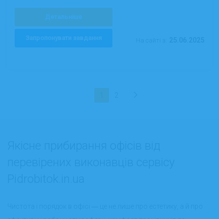
Детальніше
Запропонувати завдання
25.06.2025
На сайті з:
1
2
Якісне прибирання офісів від
перевірених виконавців сервісу
Pidrobitok.in.ua
Чистота і порядок в офісі ― це не лише про естетику, а й про