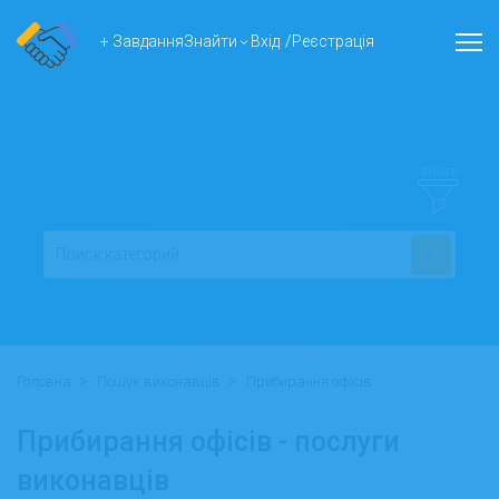
+ Завдання
Знайти
Вхід
/
Реєстрація
ФІЛЬТР
>
>
Головна
Пошук виконавців
Прибирання офісів
Прибирання офісів - послуги
виконавців