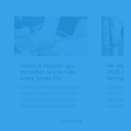
Пенсії в Україні: що
Як обра
потрібно знати тим,
2026 роц
кому зараз 30+
абітуріє
Від чого залежить розмір пенсії
Дізнайтеся,
в Україні, чому про страховий
обрати проф
стаж варто подбати ще після
враховуючи 
30 років і що можна зробити
ринку праці,
вже сьогодні для фінансової
перспектив
впевненості в майбутньому.
працевлашт
05.08.2026