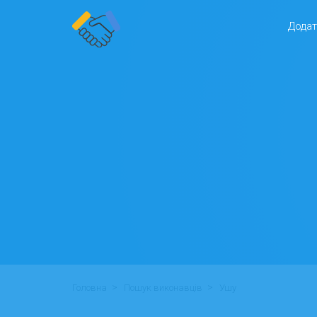
Додат
>
>
Головна
Пошук виконавців
Ушу