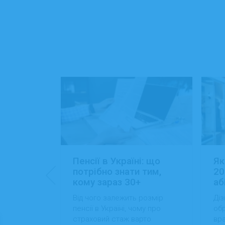
: 15+
Пенсії в Україні: що
Як
ансій
потрібно знати тим,
20
кому зараз 30+
аб
йти роботу
Від чого залежить розмір
Діз
 які сезонні
пенсії в Україні, чому про
обр
більший
страховий стаж варто
вра