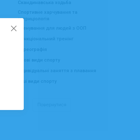
Скандинавська ходьба
Спортивне харчування та
нутриціологія
Тренування для людей з ООП
Функціональний тренінг
Хореографія
▸
Ігрові види спорту
▸
Індивідуальні заняття з плавання
Інші види спорту
▸
Повернутися