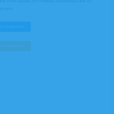
жете стати першим, хто отримає замовлення саме тут
послуги.
єструватися
ти завдання