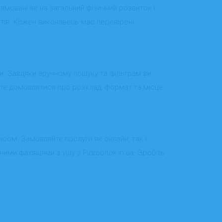
прямовані як на загальний фізичний розвиток і
атів. Кожен виконавець має перевірені
ни. Завдяки зручному пошуку та фільтрам ви
ете домовлятися про розклад, формат та місце
сом. Замовляйте послуги як онлайн, так і
и фахівцями з ушу з Pidrobitok.in.ua. Зробіть