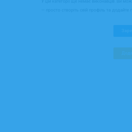
У цій категорії ще немає виконавців. Ви мо
— просто створіть свій профіль та додайте 
Заре
Дода