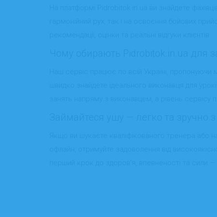
На платформі Pidrobitok.in.ua ви знайдете фахівці
гармонійний рух, так і на освоєння бойових при
рекомендації, оцінки та реальні відгуки клієнтів.
Чому обирають Pidrobitok.in.ua для 
Наш сервіс працює по всій Україні, пропонуючи м
швидко знайдете ідеального виконавця для урок
занять напряму з виконавцем, а рівень сервісу 
Займайтеся ушу — легко та зручно з P
Якщо ви шукаєте кваліфікованого тренера або на
офлайн, отримуйте задоволення від високоякісно
перший крок до здоров’я, впевненості та сили —