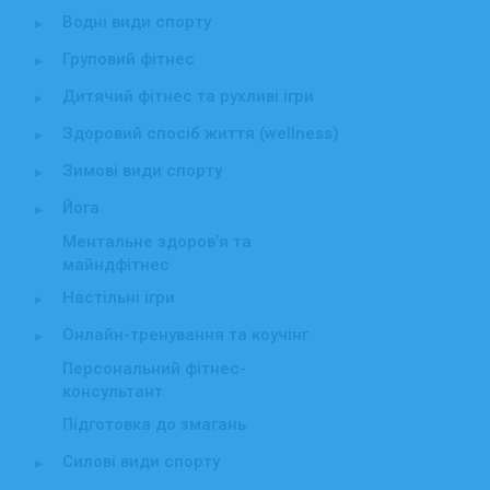
Водні види спорту
▸
Груповий фітнес
▸
Дитячий фітнес та рухливі ігри
▸
Здоровий спосіб життя (wellness)
▸
Зимові види спорту
▸
Йога
▸
Ментальне здоров’я та
майндфітнес
Настільні ігри
▸
Онлайн-тренування та коучінг
▸
Персональний фітнес-
консультант
Підготовка до змагань
Силові види спорту
▸