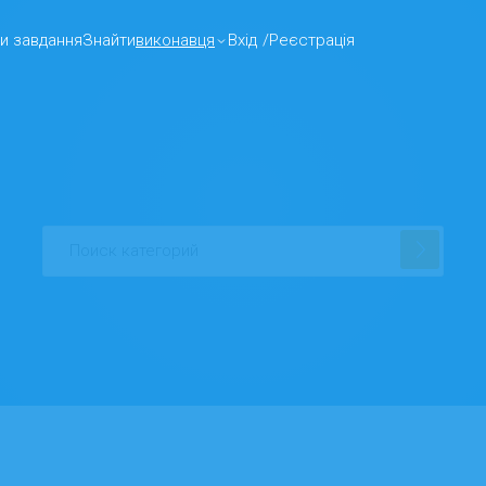
и завдання
Знайти
виконавця
Вхід
/
Реєстрація