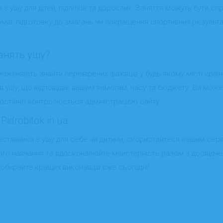
в з ушу для дітей, підлітків та дорослих. Заняття можуть бути с
йомів, підготовку до змагань чи покращення спортивних результ
занять ушу?
ожливість знайти перевірених фахівців у будь-якому місті краї
ів ушу, що відповідає вашим вимогам, часу та бюджету. Ви мож
постійно контролюється адміністрацією сайту.
idrobitok.in.ua
ставника з ушу для себе чи дитини, скористайтеся нашим серві
го навчання та вдосконалюйте майстерність разом з досвідченим
 обирайте кращих виконавців вже сьогодні!