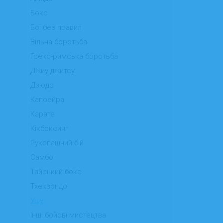
Бокс
Бої без правил
Вільна боротьба
Греко-римська боротьба
Джиу джитсу
Дзюдо
Капоейра
Карате
Кікбоксинг
Рукопашний бій
Самбо
Тайський бокс
Тхеквондо
Ушу
Інші бойові мистецтва