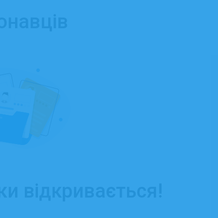
онавців
ки відкривається!