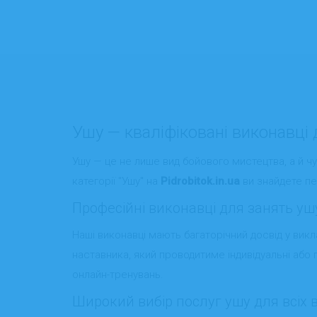
Ушу — кваліфіковані виконавці д
Ушу — це не лише вид бойового мистецтва, а й ч
категорії "Ушу" на
Pidrobitok.in.ua
ви знайдете пер
Професійні виконавці для занять у
Наші виконавці мають багаторічний досвід у викл
наставника, який проводитиме індивідуальні або 
онлайн-тренувань.
Широкий вибір послуг ушу для всіх в