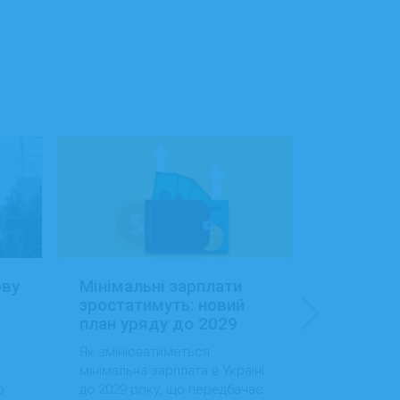
ову
Мінімальні зарплати
Заробітн
зростатимуть: новий
Україні:
план уряду до 2029
сфера об
року
будівниц
Як змінюватиметься
Як змінила
доходам
мінімальна зарплата в Україні
в Україні, 
о
до 2029 року, що передбачає
випередила