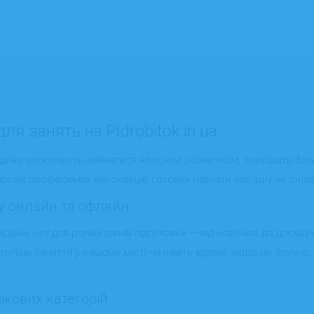
ля занять на Pidrobitok.in.ua
удова можливість зайнятися власним розвитком, поліпшити фіз
елік професійних виконавців, готових навчати вас ушу як онлайн,
шу онлайн та офлайн
аданні ушу для різних рівнів підготовки — від новачків до досв
групові заняття у вашому місті чи навіть вдома, якщо це зручно
ікових категорій