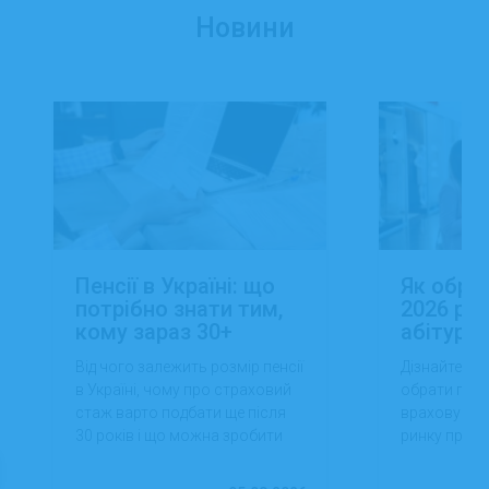
Новини
Пенсії в Україні: що
Як обра
потрібно знати тим,
2026 роц
кому зараз 30+
абітуріє
Від чого залежить розмір пенсії
Дізнайтеся,
в Україні, чому про страховий
обрати проф
стаж варто подбати ще після
враховуючи 
30 років і що можна зробити
ринку праці,
вже сьогодні для фінансової
перспектив
впевненості в майбутньому.
працевлашт