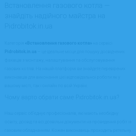
Встановлення газового котла —
знайдіть надійного майстра на
Pidrobitok.in.ua
Категорія
«Встановлення газового котла»
на сервісі
Pidrobitok.in.ua
— це ідеальне місце для пошуку досвідчених
фахівців з монтажу, налаштування та обслуговування
газових котлів. На нашій платформі ви знайдете перевірених
виконавців для виконання цієї відповідальної роботи як у
вашому місті, так і онлайн по всій Україні.
Чому варто обрати саме Pidrobitok.in.ua?
Наш сервіс об’єднує професіоналів, які мають необхідну
освіту, досвід та всі дозвільні документи на проведення робіт із
газовим обладнанням. Кожен виконавець проходить ретельну