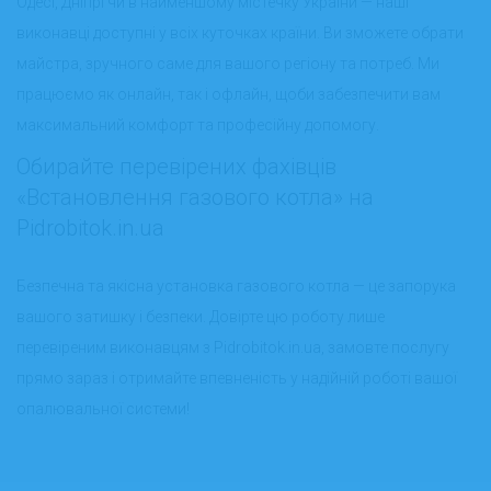
Одесі, Дніпрі чи в найменшому містечку України — наші
виконавці доступні у всіх куточках країни. Ви зможете обрати
майстра, зручного саме для вашого регіону та потреб. Ми
працюємо як онлайн, так і офлайн, щоби забезпечити вам
максимальний комфорт та професійну допомогу.
Обирайте перевірених фахівців
«Встановлення газового котла» на
Pidrobitok.in.ua
Безпечна та якісна установка газового котла — це запорука
вашого затишку і безпеки. Довірте цю роботу лише
перевіреним виконавцям з Pidrobitok.in.ua, замовте послугу
прямо зараз і отримайте впевненість у надійній роботі вашої
опалювальної системи!