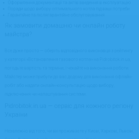
Оформлення документації та актів введення в експлуатацію
Поради щодо вибору оптимального котла під ваші потреби
Гарантійне та післягарантійне обслуговування
Як замовити домашню чи онлайн роботу
майстра?
Все дуже просто — оберіть відповідного виконавця з рейтингу
у категорії «Встановлення газового котла» на
Pidrobitok.in.ua
,
погодьте вартість та терміни, і чекайте на виконання роботи.
Майстер може прибути до вас додому для виконання офлайн-
робіт або надати онлайн-консультацію щодо вибору,
підключення чи налаштування системи.
Pidrobitok.in.ua — сервіс для кожного регіону
України
Незалежно від того, чи ви проживаєте у Києві, Харкові, Львові,