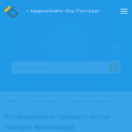
+ Завдання
Знайти
Вхід
/
Реєстрація
ФІЛЬТР
>
>
Головна
Пошук виконавців
Встановлення газового котла
Встановлення газового котла -
послуги виконавців