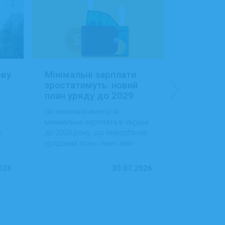
ову
Мінімальні зарплати
Заробітн
зростатимуть: новий
Україні:
план уряду до 2029
сфера об
року
будівниц
Як змінюватиметься
Як змінила
доходам
мінімальна зарплата в Україні
в Україні, 
о
до 2029 року, що передбачає
випередила
урядовий план і яких змін
за рівнем д
ду
варто очікувати працівникам
тенденції 
та роботодавцям.
ринок праці
026
30.07.2026