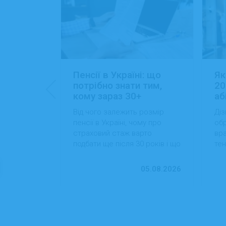
: 15+
Пенсії в Україні: що
Як
ансій
потрібно знати тим,
20
кому зараз 30+
аб
йти роботу
Від чого залежить розмір
Діз
 які сезонні
пенсії в Україні, чому про
обр
більший
страховий стаж варто
вра
вості
подбати ще після 30 років і що
тен
 студентам
можна зробити вже сьогодні
на
для фінансової впевненості в
пр
13.07.2026
05.08.2026
майбутньому.