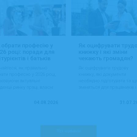
 обрати професію у
Як оцифрувати труд
26 році: поради для
книжку і які зміни
ітурієнтів і батьків
чекають громадян?
найтеся, як правильно
Як оцифрувати трудову
ати професію у 2026 році,
книжку, які документи
ховуючи актуальні
необхідно підготувати та щ
денції ринку праці, власні
зміниться для працівників і
вички та перспективи
роботодавців після перехо
ацевлаштування.
на електронний формат.
04.08.2026
31.07.2
Усі новини