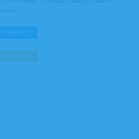
жете стати першим, хто отримає замовлення саме тут
послуги.
єструватися
ти завдання