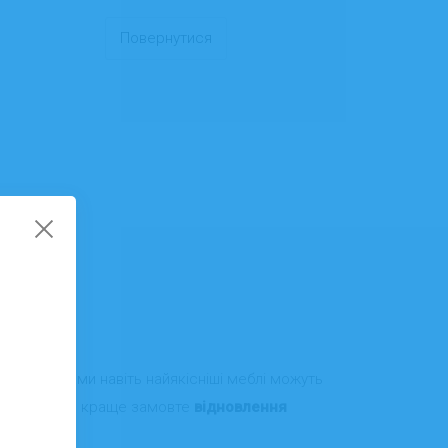
Повернутися
ісі. З роками навіть найякісніші меблі можуть
їх викидати — краще замовте
відновлення