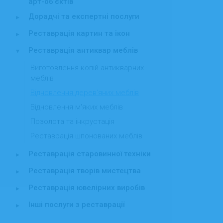
арт-об’єктів
Дорадчі та експертні послуги
▸
Реставрація картин та ікон
▸
Реставрація антиквар меблів
▾
Виготовлення копій антикварних
меблів
Відновлення дерев'яних меблів
Відновлення м'яких меблів
Позолота та інкрустація
Реставрація шпонованих меблів
Реставрація старовинної техніки
▸
Реставрація творів мистецтва
▸
Реставрація ювелірних виробів
▸
Інші послуги з реставрації
▸