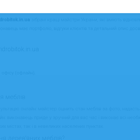
бирайте кращих виконавців
drobitok.in.ua
зібрані кращі майстри України, які вміють відновлю
онавець має портфоліо, відгуки клієнтів та детальний опис досв
drobitok.in.ua
 офісу (офлайн);
я меблів
льтацію онлайн: майстер оцінить стан меблів за фото, надасть
: виконавець приїде у зручний для вас час і виконає всі необхі
ких містах, так і в невеликих населених пунктах.
ня дерев'яних меблів?