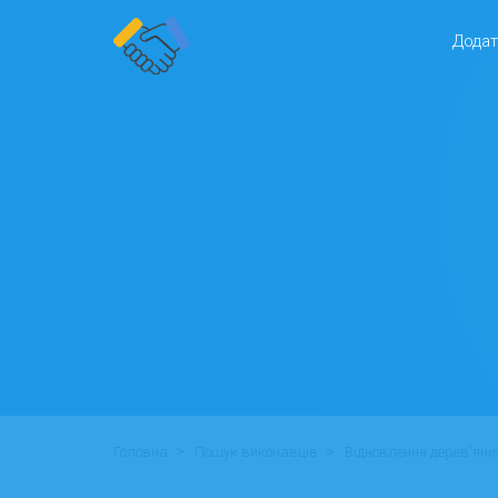
Додат
>
>
Головна
Пошук виконавців
Відновлення дерев'яни