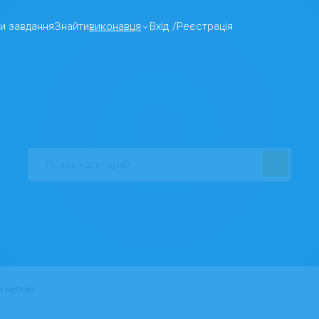
и завдання
Знайти
виконавця
Вхід
/
Реєстрація
х меблів