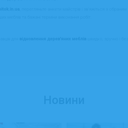
itok.in.ua
, перегляньте анкети майстрів і зв’яжіться з обран
их меблів та бажані терміни виконання робіт.
авців для
відновлення дерев'яних меблів
швидко, зручно і бе
Новини