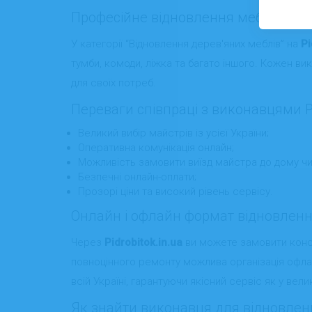
Професійне відновлення меблів — о
У категорії “Відновлення дерев'яних меблів” на
Pi
тумби, комоди, ліжка та багато іншого. Кожен вик
для своїх потреб.
Переваги співпраці з виконавцями Pi
Великий вибір майстрів із усієї України;
Оперативна комунікація онлайн;
Можливість замовити виїзд майстра до дому чи
Безпечні онлайн-оплати;
Прозорі ціни та високий рівень сервісу.
Онлайн і офлайн формат відновленн
Через
Pidrobitok.in.ua
ви можете замовити консу
повноцінного ремонту можлива організація офлайн
всій Україні, гарантуючи якісний сервіс як у вели
Як знайти виконавця для відновлен