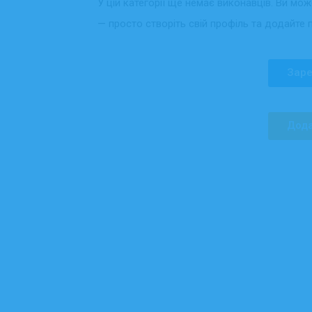
У цій категорії ще немає виконавців. Ви мо
— просто створіть свій профіль та додайте 
Заре
Дода