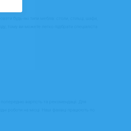
вати будь-які типи меблів: столи, стільці, шафи,
іду, тому ви можете легко підібрати спеціаліста
 попередню вартість та рекомендації. Для
дні роботи на місці. Наші фахівці працюють по