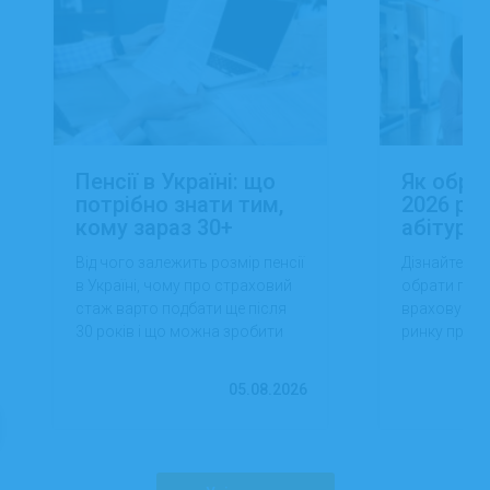
Пенсії в Україні: що
Як обра
потрібно знати тим,
2026 роц
кому зараз 30+
абітуріє
Від чого залежить розмір пенсії
Дізнайтеся,
в Україні, чому про страховий
обрати проф
стаж варто подбати ще після
враховуючи 
30 років і що можна зробити
ринку праці,
вже сьогодні для фінансової
перспектив
впевненості в майбутньому.
працевлашт
05.08.2026