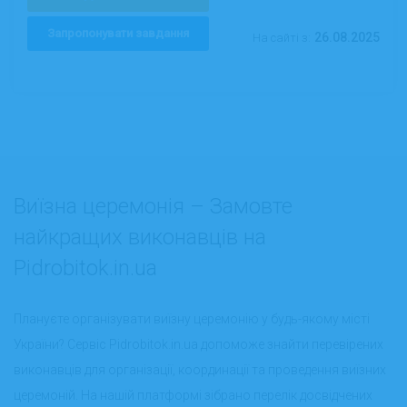
Запропонувати завдання
26.08.2025
На сайті з:
Виїзна церемонія – Замовте
найкращих виконавців на
Pidrobitok.in.ua
Плануєте організувати виїзну церемонію у будь-якому місті
України? Сервіс Pidrobitok.in.ua допоможе знайти перевірених
виконавців для організації, координації та проведення виїзних
церемоній. На нашій платформі зібрано перелік досвідчених