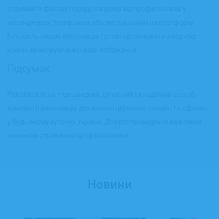
отримайте фахову пораду напряму від професіоналів у
месенджерах, телефоном або листуванням на платформі.
Більшість наших виконавців готові організувати захід «під
ключ», враховуючи всі ваші побажання.
Підсумок
Pidrobitok.in.ua – це швидкий, сучасний та надійний спосіб
замовити виконавців для виїзної церемонії онлайн та офлайн
у будь-якому куточку України. Довірте проведення важливих
моментів справжнім професіоналам!
Новини