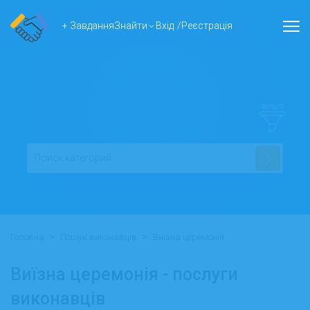
+ Завдання
Знайти
Вхід
/
Реєстрація
ФІЛЬТР
>
>
Головна
Пошук виконавців
Виїзна церемонія
Виїзна церемонія - послуги
виконавців