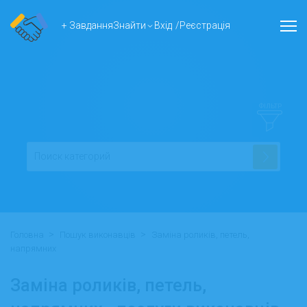
+ Завдання
Знайти
Вхід
/
Реєстрація
ФІЛЬТР
>
>
Головна
Пошук виконавців
Заміна роликів, петель,
напрямних
Заміна роликів, петель,