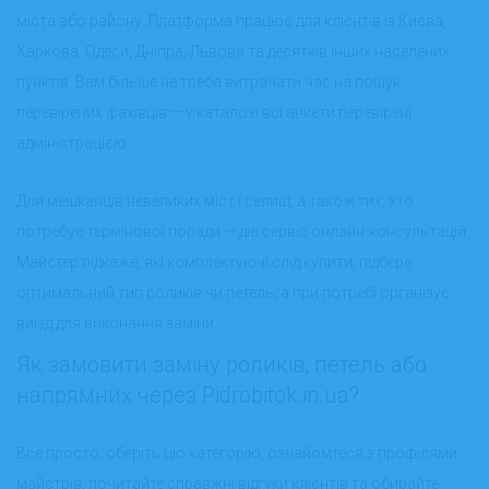
міста або району. Платформа працює для клієнтів із Києва,
Харкова, Одеси, Дніпра, Львова та десятків інших населених
пунктів. Вам більше не треба витрачати час на пошук
перевірених фахівців — у каталозі всі анкети перевірені
адміністрацією.
Для мешканців невеликих міст і селищ, а також тих, хто
потребує термінової поради — діє сервіс онлайн-консультацій.
Майстер підкаже, які комплектуючі слід купити, підбере
оптимальний тип роликів чи петель, а при потребі організує
виїзд для виконання заміни.
Як замовити заміну роликів, петель або
напрямних через Pidrobitok.in.ua?
Все просто: оберіть цю категорію, ознайомтеся з профілями
майстрів, почитайте справжні відгуки клієнтів та обирайте