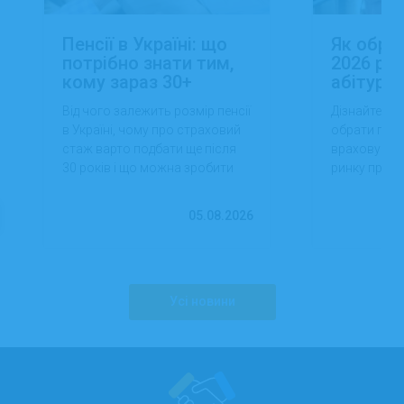
Пенсії в Україні: що
Як обра
потрібно знати тим,
2026 роц
кому зараз 30+
абітуріє
Від чого залежить розмір пенсії
Дізнайтеся,
в Україні, чому про страховий
обрати проф
стаж варто подбати ще після
враховуючи 
30 років і що можна зробити
ринку праці,
вже сьогодні для фінансової
перспектив
впевненості в майбутньому.
працевлашт
05.08.2026
Усі новини