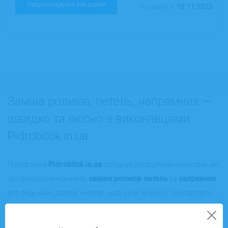
Запропонувати завдання
10.11.2025
На сайті з:
Заміна роликів, петель, напрямних —
швидко та якісно з виконавцями
Pidrobitok.in.ua
Платформа
Pidrobitok.in.ua
об'єднує досвідчених майстрів, які
професійно виконують
заміна роликів
,
петель
та
напрямних
для будь-яких дверей, меблів, шаф-купе чи вікон. Замовляйте
послугу у вашому місті або скористайтесь вигідною онлайн-
консультацією — сервіс працює як офлайн по всій Україні, так