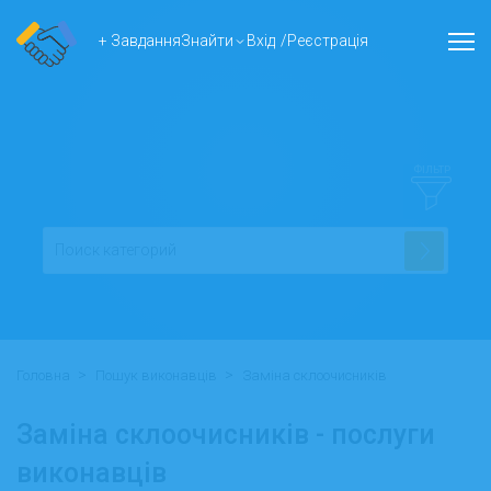
+ Завдання
Знайти
Вхід
/
Реєстрація
ФІЛЬТР
>
>
Головна
Пошук виконавців
Заміна склоочисників
Заміна склоочисників - послуги
виконавців