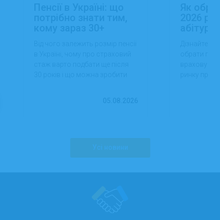
Пенсії в Україні: що
Як обра
потрібно знати тим,
2026 роц
кому зараз 30+
абітуріє
Від чого залежить розмір пенсії
Дізнайтеся,
в Україні, чому про страховий
обрати проф
стаж варто подбати ще після
враховуючи 
30 років і що можна зробити
ринку праці,
вже сьогодні для фінансової
перспектив
впевненості в майбутньому.
працевлашт
05.08.2026
Усі новини