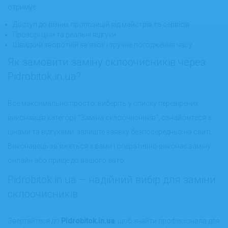
отримує:
Доступ до різних пропозицій від майстрів та сервісів
Прозорі ціни та реальні відгуки
Швидкий зворотній зв'язок і зручне погодження часу
Як замовити заміну склоочисників через
Pidrobitok.in.ua?
Все максимально просто: виберіть у списку перевірених
виконавців категорії "Заміна склоочисників", ознайомтеся з
цінами та відгуками, залиште заявку безпосередньо на сайті.
Виконавець зв’яжеться з вами і оперативно виконає заміну
онлайн або приїде до вашого авто.
Pіdrobitok.in.ua – надійний вибір для заміни
склоочисників
Звертайтеся до
Pіdrobitok.in.ua
, щоб знайти професіонала для