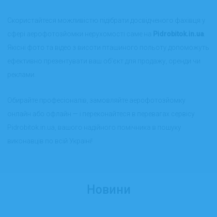
Скористайтеся можливістю підібрати досвідченого фахівця у
сфері аерофотозйомки нерухомості саме на
Pidrobitok.in.ua
.
Якісні фото та відео з висоти пташиного польоту допоможуть
ефективно презентувати ваш об'єкт для продажу, оренди чи
реклами.
Обирайте професіоналів, замовляйте аерофотозйомку
онлайн або офлайн — і переконайтеся в перевагах сервісу
Pidrobitok.in.ua, вашого надійного помічника в пошуку
виконавців по всій Україні!
Новини