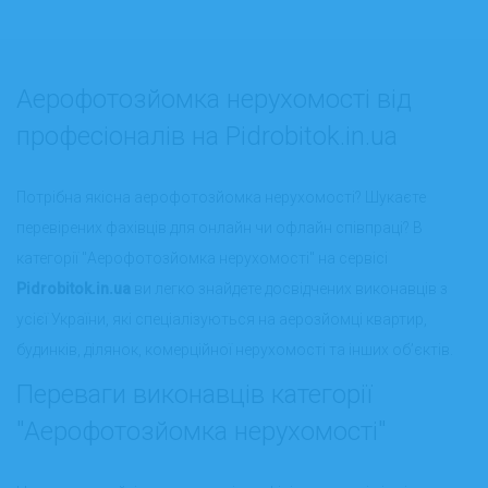
Аерофотозйомка нерухомості від
професіоналів на Pidrobitok.in.ua
Потрібна якісна аерофотозйомка нерухомості? Шукаєте
перевірених фахівців для онлайн чи офлайн співпраці? В
категорії "Аерофотозйомка нерухомості" на сервісі
Pidrobitok.in.ua
ви легко знайдете досвідчених виконавців з
усієї України, які спеціалізуються на аерозйомці квартир,
будинків, ділянок, комерційної нерухомості та інших об’єктів.
Переваги виконавців категорії
"Аерофотозйомка нерухомості"