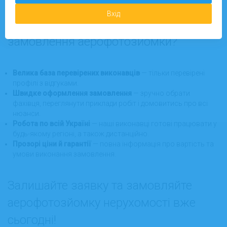
нерухомості з дрона.
Вхід
Чому варто обрати Pidrobitok.in.ua для
замовлення аерофотозйомки?
Велика база перевірених виконавців
— тільки перевірені
профілі з відгуками.
Швидке оформлення замовлення
— зручно обрати
фахівця, переглянути приклади робіт і домовитись про всі
нюанси.
Робота по всій Україні
— наші виконавці готові працювати у
будь-якому регіоні, а також дистанційно.
Прозорі ціни й гарантії
— повна інформація про вартість та
умови виконання замовлення.
Залишайте заявку та замовляйте
аерофотозйомку нерухомості вже
сьогодні!