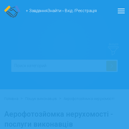
+ Завдання
Знайти
Вхід
/
Реєстрація
ФІЛЬТР
>
>
Головна
Пошук виконавців
Аерофотозйомка нерухомості
Аерофотозйомка нерухомості -
послуги виконавців