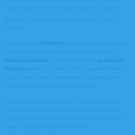
підходить вашим вимогам, місцезнаходженню та бюджету.
Онлайн та офлайн ремонт одягу по всій
Україні
Завдяки сервісу
Pidrobitok.in.ua
ви можете замовити ремонт
одягу навіть не виходячи з дому. Деякі майстри надають
онлайн-консультації
, а також організовують
доставку та
повернення
речей після ремонту. Якщо ви віддаєте перевагу
особистому контакту – обирайте майстрів у вашому місті,
використовуючи зручну геолокацію на сайті.
Наш сервіс працює по всій Україні – починаючи з Києва,
Львова, Харкова, Одеси та Дніпра, й закінчуючи меншими
містами та селищами. Просто оберіть виконавця, узгодьте
умови – і ваш одяг виглядатиме як новий.