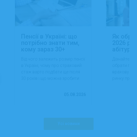
Пенсії в Україні: що
Як обра
потрібно знати тим,
2026 роц
кому зараз 30+
абітуріє
Від чого залежить розмір пенсії
Дізнайтеся,
в Україні, чому про страховий
обрати проф
стаж варто подбати ще після
враховуючи 
30 років і що можна зробити
ринку праці,
вже сьогодні для фінансової
перспектив
впевненості в майбутньому.
працевлашт
05.08.2026
Усі новини