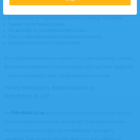
Заміна та встановлення фурнітури: ґудзиків, кнопок,
блискавок;
Вкорочення чи подовження штанів, спідниць та рукавів;
Підшив та реставрація швів;
Латання дірок, усунення потертостей;
Ремонт підкладки чи декоративних елементів;
Індивідуальні послуги під ваш запит.
Вся робота виконується акуратно та у зручні для вас строки.
Ви можете замовити послугу для будь-якої частини гардеробу
– від повсякденного одягу до дизайнерських речей.
Чому обирають виконавців на
Pidrobitok.in.ua?
На
Pidrobitok.in.ua
працюють досвідчені майстри, що мають
реальні відгуки від клієнтів, портфоліо та зрозумілі ціни на
послуги з ремонту одягу. Кожен фахівець проходить
перевірку, а ви можете обрати саме того, хто найбільше