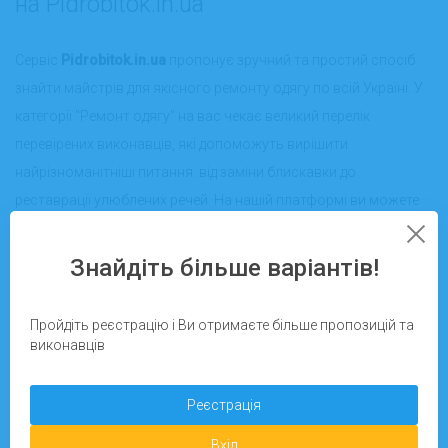
на Pidrobitok.in.ua
Сервіс
Pidrobitok.in.ua
пропонує зручний та простий спосіб
знайти майстрів для якісного ремонту одягу по всій Україні. У
категорії "Ремонт одягу" на вас чекає великий перелік
перевірених виконавців, які допоможуть вирішити
найрізноманітніші питання: від заміни блискавки до
реставрації улюблених речей. На нашій платформі ви можете
обрати фахівця для роботи як онлайн, так і офлайн – саме
там, де це найбільш зручно.
Знайдіть більше варіантів!
Які послуги входять до категорії “Ремонт
одягу”?
Пройдіть реєстрацію і Ви отримаєте більше пропозицій та
виконавців
Ремонт одягу – це цілий спектр послуг, які виконують
професійні майстри сервісу
Pidrobitok.in.ua
. Виконавці
Реєстрація
пропонують:
Вхід