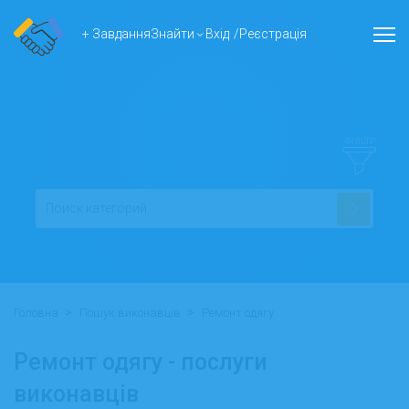
+ Завдання
Знайти
Вхід
/
Реєстрація
ФІЛЬТР
>
>
Головна
Пошук виконавців
Ремонт одягу
Ремонт одягу - послуги
виконавців